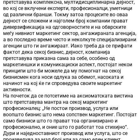
претставува комплексна, мултидисциплинарна дејност,
во кој се вклучени експерти, професионалци, уметници
од различни бранши. Токму затоа процесите во оваа
дејност се сложени и најголем број компании прават
диверзификација на одговорностите и на обврските
меѓу нивниот маркетинг сектор, ангажираната агенција,
а во последно време често и неколкуте специјализирани
агенции што ги ангажираат. Иако треба да се прифати
фактот дека секој бизнис, дејност, компанија
претставува приказна сама за себе, особено од
маркетиншки и комуникациски аспект, постојат некои
принципи што би можеле да му помогнат на секој
бизнисмен кога носи одлука за обемот, насоката и
начинот на кој ќе ги спроведува своите маркетинг
активности.
На почеток да се потсетиме на аксиоматската вистина
што претставува мантра на секој маркетинг
професионалец: „Не постои производ, услуга или
воопшто бизнис што нема сопствен маркетинг. Постојат
само бизниси што го прават тоа организирано и
професионално, и оние што го работат тоа стихијно“.
Дури и наједноставниот производ или услуга, што се
произведува за мал број или за само еден клиент,