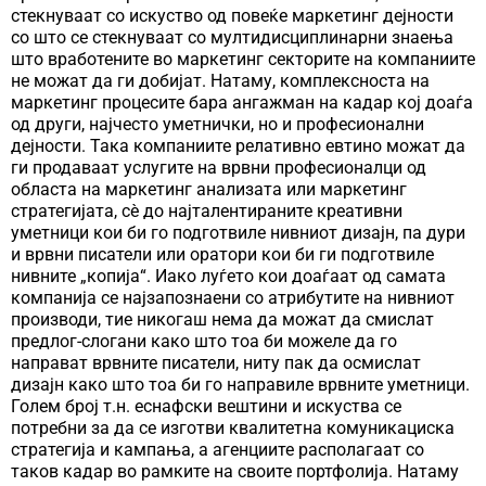
стекнуваат со искуство од повеќе маркетинг дејности
со што се стекнуваат со мултидисциплинарни знаења
што вработените во маркетинг секторите на компаниите
не можат да ги добијат. Натаму, комплексноста на
маркетинг процесите бара ангажман на кадар кој доаѓа
од други, најчесто уметнички, но и професионални
дејности. Така компаниите релативно евтино можат да
ги продаваат услугите на врвни професионалци од
областа на маркетинг анализата или маркетинг
стратегијата, сѐ до најталентираните креативни
уметници кои би го подготвиле нивниот дизајн, па дури
и врвни писатели или оратори кои би ги подготвиле
нивните „копија“. Иако луѓето кои доаѓаат од самата
компанија се најзапознаени со атрибутите на нивниот
производи, тие никогаш нема да можат да смислат
предлог-слогани како што тоа би можеле да го
направат врвните писатели, ниту пак да осмислат
дизајн како што тоа би го направиле врвните уметници.
Голем број т.н. еснафски вештини и искуства се
потребни за да се изготви квалитетна комуникациска
стратегија и кампања, а агенциите располагаат со
таков кадар во рамките на своите портфолија. Натаму