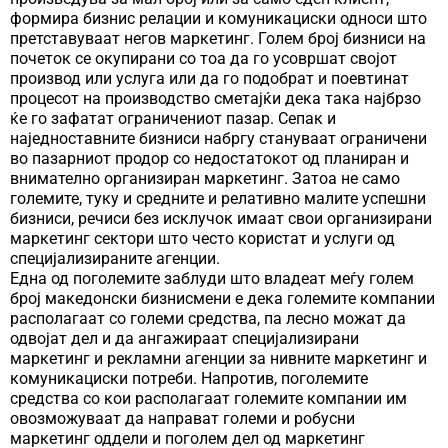
формира бизнис релации и комуникациски односи што
претставуваат негов маркетинг. Голем број бизниси на
почеток се окупирани со тоа да го усовршат својот
производ или услуга или да го подобрат и поевтинат
процесот на производство сметајќи дека така најбрзо
ќе го зафатат ограничениот пазар. Сепак и
наједноставните бизниси набргу стануваат ограничени
во пазарниот продор со недостатокот од планиран и
внимателно организиран маркетинг. Затоа не само
големите, туку и средните и релативно малите успешни
бизниси, речиси без исклучок имаат свои организирани
маркетинг сектори што често користат и услуги од
специјализираните агенции.
Една од поголемите заблуди што владеат меѓу голем
број македонски бизнисмени е дека големите компании
располагаат со големи средства, па лесно можат да
одвојат дел и да ангажираат специјализирани
маркетинг и рекламни агенции за нивните маркетинг и
комуникациски потреби. Напротив, поголемите
средства со кои располагаат големите компании им
овозможуваат да направат големи и робусни
маркетинг оддели и поголем дел од маркетинг