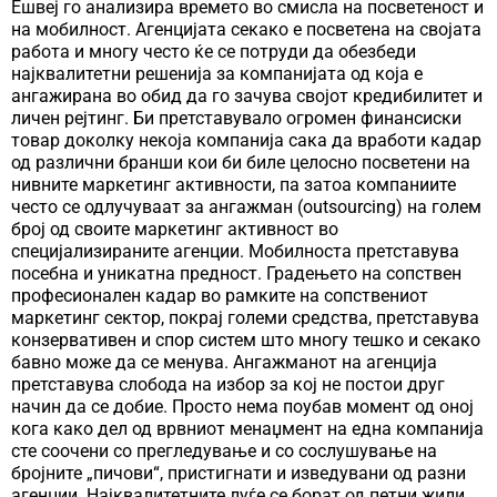
Ешвеј го анализира времето во смисла на посветеност и
на мобилност. Агенцијата секако е посветена на својата
работа и многу често ќе се потруди да обезбеди
најквалитетни решенија за компанијата од која е
ангажирана во обид да го зачува својот кредибилитет и
личен рејтинг. Би претставувало огромен финансиски
товар доколку некоја компанија сака да вработи кадар
од различни бранши кои би биле целосно посветени на
нивните маркетинг активности, па затоа компаниите
често се одлучуваат за ангажман (outsourcing) на голем
број од своите маркетинг активност во
специјализираните агенции. Мобилноста претставува
посебна и уникатна предност. Градењето на сопствен
професионален кадар во рамките на сопствениот
маркетинг сектор, покрај големи средства, претставува
конзервативен и спор систем што многу тешко и секако
бавно може да се менува. Ангажманот на агенција
претставува слобода на избор за кој не постои друг
начин да се добие. Просто нема поубав момент од оној
кога како дел од врвниот менаџмент на една компанија
сте соочени со прегледување и со сослушување на
бројните „пичови“, пристигнати и изведувани од разни
агенции. Најквалитетните луѓе се борат од петни жили