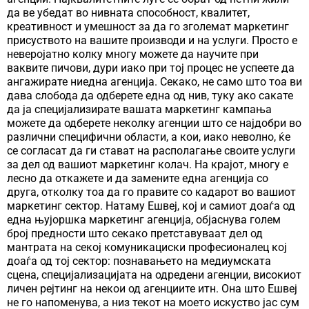
да ве убедат во нивната способност, квалитет,
креативност и умешност за да го зголемат маркетинг
присуството на вашите производи и на услуги. Просто е
неверојатно колку многу можете да научите при
ваквите пичови, дури иако при тој процес не успеете да
ангажирате ниедна агенција. Секако, не само што тоа ви
дава слобода да одберете една од нив, туку ако сакате
да ја специјализирате вашата маркетинг кампања
можете да одберете неколку агенции што се најдобри во
различни специфични области, а кои, иако неволно, ќе
се согласат да ги стават на располагање своите услуги
за дел од вашиот маркетинг колач. На крајот, многу е
лесно да откажете и да замените една агенција со
друга, отколку тоа да го правите со кадарот во вашиот
маркетинг сектор. Натаму Ешвеј, кој и самиот доаѓа од
една њујоршка маркетинг агенција, објаснува голем
број предности што секако претставуваат дел од
мантрата на секој комуникациски професионалец кој
доаѓа од тој сектор: познавањето на медиумската
сцена, специјализацијата на одредени агенции, високиот
личен рејтинг на некои од агенциите итн. Она што Ешвеј
не го напоменува, а низ текот на моето искуство јас сум