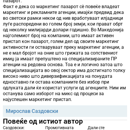
пазарот.
Факт е дека со маркетинг пазарот сѐ повеќе владеат
маркетинг и рекламните агенции, имајќи предвид дека
во светски рамки некои од нив вработуваат илјадници
луѓе распоредени во голем број земји, кои прават обрт
од неколку милијарди долари годишно. Во Македонија
најголемиот број на компании, што имаат активен
пристап кон пазарот, голем дел од своите маркетинг
активности ги остваруваат преку маркетинг агенции, а
не е мал бројот на оние што грижата за сопствениот
имиџ ја имаат препуштено на специјализираните ПР
агенции на редовна основа. Тоа е и логично затоа што
специјализацијата во овој сектор има достигнато толку
високо ниво што диверзификацијата на понудата
едноставно ги остава компаниите без избор при
одлуката дали ќе користат услуги од агенциите. Ним им
останува само изборот на микс од процеси за
најуспешен маркетинг пристап.
Мирослав Саздовски
Повеќе од истиот автор
Саздовски:
Промотивната
Дали сте