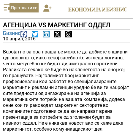
Претплати се
АГЕНЦИЈА VS МАРКЕТИНГ ОДДЕЛ
Бизнис
10 април, 2016
Веројатно за ова прашање можете да добиете опширни
одговори што, иако секој засебно ќе изгледа логично,
често меѓусебно ќе бидат дијаметрално спротивни.
Разликата секако ќе биде во наклонетоста на оној кој
го прашувате. Најголемиот број маркетинг
професионалци кои работат во специјализираните
маркетинг и рекламни агенции уредно ќе ви ги набројат
сите предности од ангажирање на агенција за
маркетиншките потреби на вашата компанија, додека
оние кои ги раководат маркетинг секторите во
компаниите подготвени се да ви направат врвна
презентација за потребите од зголемен буџет за
нивниот оддел. Не е никаква новост ако се каже дека
маркетингот, особено комуникацискиот дел,