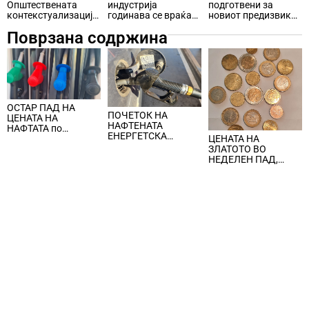
Општествената
индустрија
подготвени за
контекстуализација
годинава се враќа
новиот предизвик
како важен
на нивото пред
ТикТок?
Поврзана содржина
комуникациски
Ковид
инпут
ОСТАР ПАД НА
ПОЧЕТОК НА
ЦЕНАТА НА
НАФТЕНАТА
НАФТАТА по
ЕНЕРГЕТСКА
ЦЕНАТА НА
вчерашните
КРИЗА, цената на
ЗЛАТОТО ВО
еднодневни
нафтата надмина
НЕДЕЛЕН ПАД,
берзански шокови
100 долари за барел
ЈАКНАТ ДОЛАРОТ И
СТРАВОТ ОД
ИНФЛАЦИЈА ВО
САД