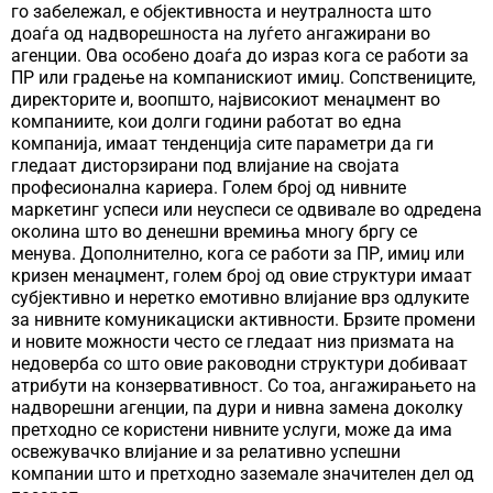
го забележал, е објективноста и неутралноста што
доаѓа од надворешноста на луѓето ангажирани во
агенции. Ова особено доаѓа до израз кога се работи за
ПР или градење на компанискиот имиџ. Сопствениците,
директорите и, воопшто, највисокиот менаџмент во
компаниите, кои долги години работат во една
компанија, имаат тенденција сите параметри да ги
гледаат дисторзирани под влијание на својата
професионална кариера. Голем број од нивните
маркетинг успеси или неуспеси се одвивале во одредена
околина што во денешни времиња многу бргу се
менува. Дополнително, кога се работи за ПР, имиџ или
кризен менаџмент, голем број од овие структури имаат
субјективно и неретко емотивно влијание врз одлуките
за нивните комуникациски активности. Брзите промени
и новите можности често се гледаат низ призмата на
недоверба со што овие раководни структури добиваат
атрибути на конзервативност. Со тоа, ангажирањето на
надворешни агенции, па дури и нивна замена доколку
претходно се користени нивните услуги, може да има
освежувачко влијание и за релативно успешни
компании што и претходно заземале значителен дел од