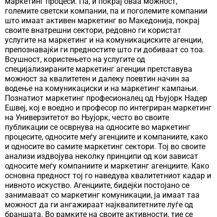
маркетинг процеси. Па, и покрај оваа можност,
големите светски компании, па и поголемите компании
што имаат активен маркетинг во Македонија, покрај
своите внатрешни сектори, редовно ги користат
услугите на маркетинг и на комуникациските агенции,
препознавајќи ги предностите што ги добиваат со тоа.
Всушност, користењето на услугите од
специјализираните маркетинг агенции претставува
можност за квалитетен и далеку поевтин начин за
водење на комуникациски и на маркетинг кампањи.
Познатиот маркетинг професионалец од Њујорк Надер
Ешвеј, кој е воедно и професор по интегриран маркетинг
на Универзитетот во Њујорк, често во своите
публикации се осврнува на односите во маркетинг
процесите, односите меѓу агенциите и компаниите, како
и односите во самите маркетинг сектори. Тој во своите
анализи издвојува неколку принципи од кои зависат
односите меѓу компаниите и маркетинг агенциите. Како
основна предност тој го наведува квалитетниот кадар и
нивното искуство. Агенциите, бидејќи постојано се
занимаваат со маркетинг комуникации, ја имаат таа
можност да ги ангажираат најквалитетните луѓе од
браншата. Во рамките на своите активности, тие се