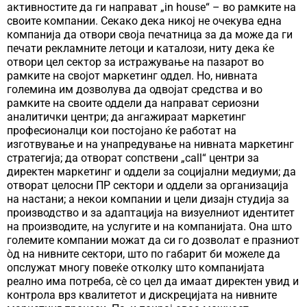
активностите да ги направат „in house“ – во рамките на
своите компании. Секако дека никој не очекува една
компанија да отвори своја печатница за да може да ги
печати рекламните летоци и каталози, ниту дека ќе
отвори цел сектор за истражување на пазарот во
рамките на својот маркетинг оддел. Но, нивната
големина им дозволува да одвојат средства и во
рамките на своите оддели да направат сериозни
аналитички центри; да ангажираат маркетинг
професионалци кои постојано ќе работат на
изготвување и на унапредување на нивната маркетинг
стратегија; да отворат сопствени „call“ центри за
директен маркетинг и оддели за социјални медиуми; да
отворат целосни ПР сектори и оддели за организација
на настани; а некои компании и цели дизајн студија за
производство и за адаптација на визуелниот идентитет
на производите, на услугите и на компанијата. Она што
големите компании можат да си го дозволат е празниот
òд на нивните сектори, што по габарит би можеле да
опслужат многу повеќе отколку што компанијата
реално има потреба, сѐ со цел да имаат директен увид и
контрола врз квалитетот и дискрецијата на нивните