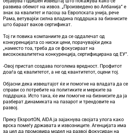
објавува годишен извештај што покажува како се
развива обемот на извоз. „Произведено во Албанија“ е
знак за квалитет и пасош за Европската унија, рече
Рама, ветувајќи силна владина поддршка за бизнисите
што бараат ваков сертификат.
Тој ги повика компаниите да се оддалечат од
конкуренцијата со ниски цени, порачувајќи дека
„наместо тоа, треба да се фокусираат на
висококвалитетна конкуренција, сертифицирана од ЕУ“.
-Овој пристап создава поголема вредност. Профитот
доаѓа од квалитетот, а не од квантитетот, оцени тој.
Објасни дека извештајот ќе и помогне на владата да се
справи со потребите на политиките и мерките за
поддршка. Исто така, ќе им помогне на бизнисите да ја
разберат динамиката на пазарот и трендовите на
развој.
Преку EksportON, AIDA ја зајакнува својата улога како
врска помеѓу државата и извозниците. Агенцијата има
за цел да промовира модел на развој фокусиран на