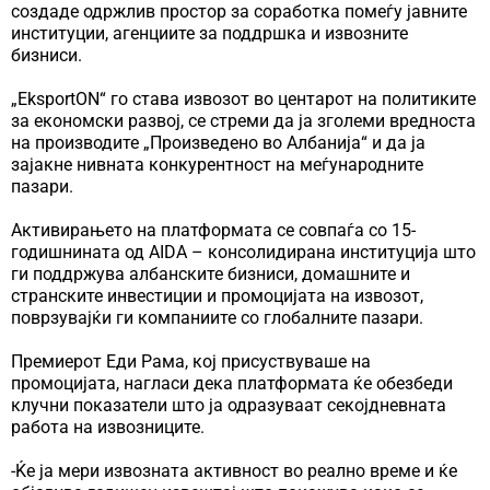
создаде одржлив простор за соработка помеѓу јавните
институции, агенциите за поддршка и извозните
бизниси.
„EksportON“ го става извозот во центарот на политиките
за економски развој, се стреми да ја зголеми вредноста
на производите „Произведено во Албанија“ и да ја
зајакне нивната конкурентност на меѓународните
пазари.
Активирањето на платформата се совпаѓа со 15-
годишнината од AIDA – консолидирана институција што
ги поддржува албанските бизниси, домашните и
странските инвестиции и промоцијата на извозот,
поврзувајќи ги компаниите со глобалните пазари.
Премиерот Еди Рама, кој присуствуваше на
промоцијата, нагласи дека платформата ќе обезбеди
клучни показатели што ја одразуваат секојдневната
работа на извозниците.
-Ќе ја мери извозната активност во реално време и ќе