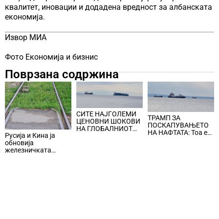
квалитет, иновации и додадена вредност за албанската
економија.
Извор МИА
Фото Економија и бизнис
Поврзана содржина
СИТЕ НАЈГОЛЕМИ
ТРАМП ЗА
ЦЕНОВНИ ШОКОВИ
ПОСКАПУВАЊЕТО
НА ГЛОБАЛНИОТ
НА НАФТАТА: Тоа е
Русија и Кина ја
ПАЗАР НА НАФТА се
мала цена што
обновија
поврзани со воените
треба да се плати за
железничката
конфликти во
безбедноста и
линија по прекин од
Персискиот Залив
мирот
шест години