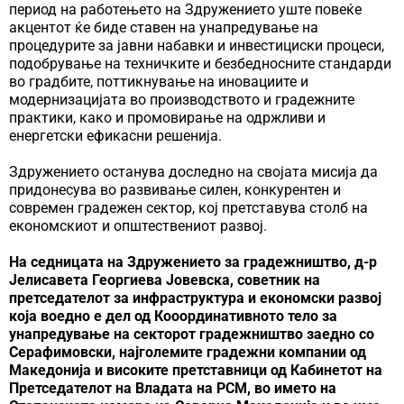
период на работењето на Здружението уште повеќе
акцентот ќе биде ставен на унапредување на
процедурите за јавни набавки и инвестициски процеси,
подобрување на техничките и безбедносните стандарди
во градбите, поттикнување на иновациите и
модернизацијата во производството и градежните
практики, како и промовирање на одржливи и
енергетски ефикасни решенија.
Здружението останува доследно на својата мисија да
придонесува во развивање силен, конкурентен и
современ градежен сектор, кој претставува столб на
економскиот и општествениот развој.
На седницата на Здружението за градежништво, д-р
Јелисавета Георгиева Јовевска, советник на
претседателот за инфраструктура и економски развој
која воедно е дел од Кооординативното тело за
унапредување на секторот градежништво заедно со
Серафимовски, најголемите градежни компании од
Макед
o
нија и високите претставници од Кабинетот на
Претседателот на Владата на РСМ, во името на