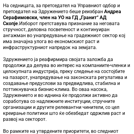
На седницата, за претседател на Управниот одбор и
претседател на Здружението беше реизбран
Андреа
Серафимовски, член на УО на ГД „Гранит“ АД
Скопје
.Изборот претставува признание за неговата
стручност, деловна посветеност и континуиран
ангажман во унапредување на градежниот сектор кој
има значајна улога во економскиот раст и
инфраструктурниот напредок на земјата.
Здружението ја реафирмира својата заложба да
продолжи да делува во интерес на компаниите-членки и
целокупната индустрија, преку следење на состојбите
на пазарот, унапредување на законската регулатива и
создавање предуслови за предвидлива, стабилна и
поттикнувачка бизнис-клима. Во оваа насока,
Здружението и во иднина ќе продолжи активно да
соработува со надлежните институции, стручните
организации и другите релевантни чинители, со цел
креирање политики што ќе обезбедат одржлив раст и
развој на секторот.
Во рамките на утврдените приоритети, во следниот