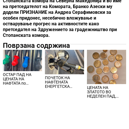
Стопанската комора на Северна Македонија и во име
на претседателот на Комората, Бранко Азески му
додели ПРИЗНАНИЕ на Андреа Серафимовски за
особен придонес, несебично вложување и
остварување прогрес на активностите како
претседател на Здружението за градежништво при
Стопанската комора.
Поврзана содржина
ОСТАР ПАД НА
ПОЧЕТОК НА
ЦЕНАТА НА
НАФТЕНАТА
НАФТАТА по
ЕНЕРГЕТСКА
ЦЕНАТА НА
вчерашните
КРИЗА, цената на
ЗЛАТОТО ВО
еднодневни
нафтата надмина
НЕДЕЛЕН ПАД,
берзански шокови
100 долари за барел
ЈАКНАТ ДОЛАРОТ И
СТРАВОТ ОД
ИНФЛАЦИЈА ВО
САД