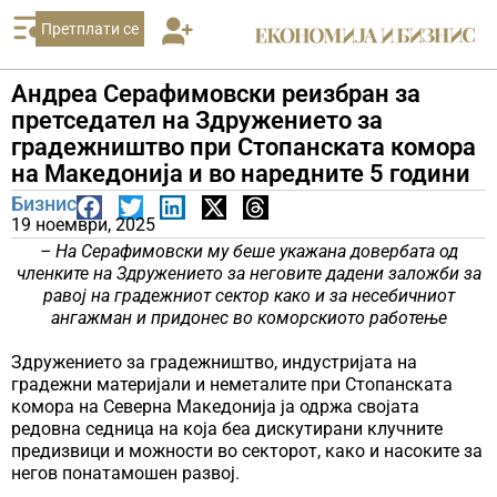
Претплати се
Андреа Серафимовски реизбран за
претседател на Здружението за
градежништво при Стопанската комора
на Македонија и во наредните 5 години
Бизнис
19 ноември, 2025
– На Серафимовски му беше укажана довербата од
членките на Здружението за неговите дадени заложби за
равој на градежниот сектор како и за несебичниот
ангажман и придонес во коморскиото работење
Здружението за градежништво, индустријата на
градежни материјали и неметалите при Стопанската
комора на Северна Македонија ја одржа својата
редовна седница на која беа дискутирани клучните
предизвици и можности во секторот, како и насоките за
негов понатамошен развој.