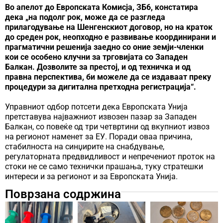
Во апелот до Европската Комисја, ЗБ6, констатира
дека „на подолг рок, може да се разгледа
прилагодување на Шенгенскиот договор, но на краток
до среден рок, неопходно е развивање координирани и
прагматични решенија заедно со оние земји-членки
кои се особено клучни за трговијата со Западен
Балкан. Дозволите за престој, и од техничка и од
правна перспектива, би можеле да се издаваат преку
процедури за дигитална претходна регистрација“.
Управниот одбор потсети дека Европската Унија
претставува најважниот извозен пазар за Западен
Балкан, со повеќе од три четвртини од вкупниот извоз
на регионот наменет за ЕУ. Поради оваа причина,
стабилноста на синџирите на снабдување,
регулаторната предвидливост и непречениот проток на
стоки не се само технички прашања, туку стратешки
интереси и за регионот и за Европската Унија.
Поврзана содржина