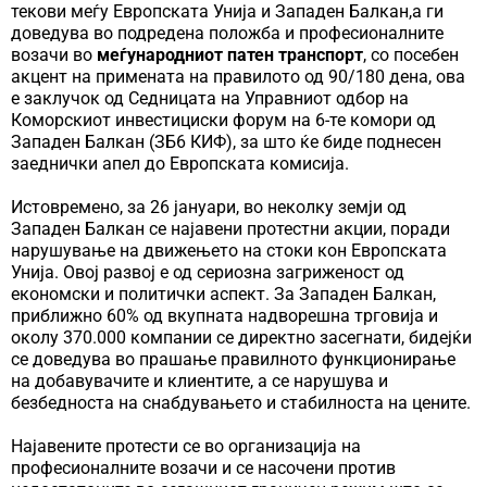
текови меѓу Европската Унија и Западен Балкан,а ги
доведува во подредена положба и професионалните
возачи во
меѓународниот патен транспорт
, со посебен
акцент на примената на правилото од 90/180 дена, ова
е заклучок од Седницата на Управниот одбор на
Коморскиот инвестициски форум на 6-те комори од
Западен Балкан (ЗБ6 КИФ), за што ќе биде поднесен
заеднички апел до Европската комисија.
Истовремено, за 26 јануари, во неколку земји од
Западен Балкан се најавени протестни акции, поради
нарушување на движењето на стоки кон Европската
Унија. Овој развој е од сериозна загриженост од
економски и политички аспект. За Западен Балкан,
приближно 60% од вкупната надворешна трговија и
околу 370.000 компании се директно засегнати, бидејќи
се доведува во прашање правилното функционирање
на добавувачите и клиентите, а се нарушува и
безбедноста на снабдувањето и стабилноста на цените.
Најавените протести се во организација на
професионалните возачи и се насочени против