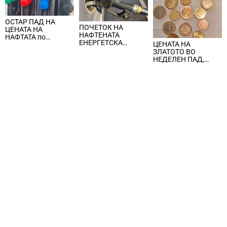
ОСТАР ПАД НА
ПОЧЕТОК НА
ЦЕНАТА НА
НАФТЕНАТА
НАФТАТА по
ЕНЕРГЕТСКА
ЦЕНАТА НА
вчерашните
КРИЗА, цената на
ЗЛАТОТО ВО
еднодневни
нафтата надмина
НЕДЕЛЕН ПАД,
берзански шокови
100 долари за барел
ЈАКНАТ ДОЛАРОТ И
СТРАВОТ ОД
ИНФЛАЦИЈА ВО
САД