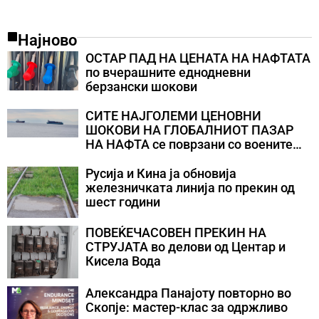
Најново
ОСТАР ПАД НА ЦЕНАТА НА НАФТАТА
по вчерашните еднодневни
берзански шокови
СИТЕ НАЈГОЛЕМИ ЦЕНОВНИ
ШОКОВИ НА ГЛОБАЛНИОТ ПАЗАР
НА НАФТА се поврзани со воените
конфликти во Персискиот Залив
Русија и Кина ја обновија
железничката линија по прекин од
шест години
ПОВЕЌЕЧАСОВЕН ПРЕКИН НА
СТРУЈАТА во делови од Центар и
Кисела Вода
Александра Панајоту повторно во
Скопје: мастер-клас за одржливо