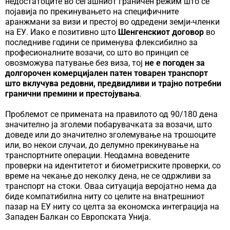
недостатоците во сегашниот граничен режим што се
појавија по прекинувањето на специфичните
аранжмани за визи и престој во одредени земји-членки
на ЕУ. Иако е позитивно што
Шенгенскиот договор
во
последниве години се применува флексибилно за
професионалните возачи, со што во принцип се
овозможува патување без виза, тој
не е погоден за
долгорочен комерцијален патен товарен транспорт
што вклучува редовни, предвидливи и трајно потребни
гранични премини и престојувања
.
Проблемот се примената на правилото од 90/180 дена
значително ја зголеми побарувачката за возачи, што
доведе или до значително зголемување на трошоците
или, во некои случаи, до делумно прекинување на
транспортните операции. Неодамна воведените
проверки на идентитетот и биометриските проверки, со
време на чекање до неколку дена, не се одржливи за
транспорт на стоки. Оваа ситуација веројатно нема да
биде компатибилна ниту со целите на внатрешниот
пазар на ЕУ ниту со целта за економска интеграција на
Западен Балкан со Европската Унија.