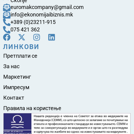
Скопје
euromakcompany@gmail.com
info@ekonomijaibiznis.mk
+389 (0)23211-915
075 421 362
ЛИНКОВИ
Претплати се
За нас
Маркетинг
Импресум
Контакт
Правила на користење