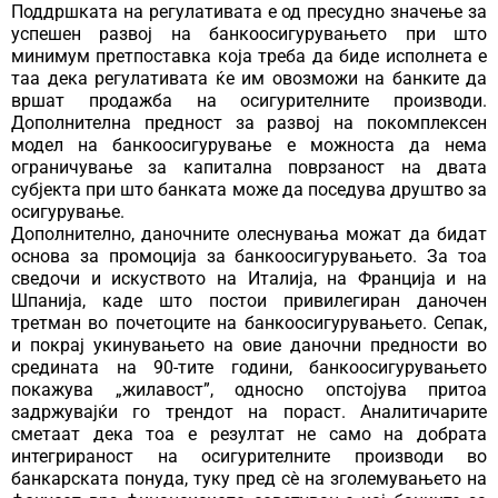
Поддршката на регулативата е од пресудно значење за
успешен развој на банкоосигурувањето при што
минимум претпоставка која треба да биде исполнета е
таа дека регулативата ќе им овозможи на банките да
вршат продажба на осигурителните производи.
Дополнителна предност за развој на покомплексен
модел на банкоосигурување е можноста да нема
ограничување за капитална поврзаност на двата
субјекта при што банката може да поседува друштво за
осигурување.
Дополнително, даночните олеснувања можат да бидат
основа за промоција за банкоосигурувањето. За тоа
сведочи и искуството на Италија, на Франција и на
Шпанија, каде што постои привилегиран даночен
третман во почетоците на банкоосигурувањето. Сепак,
и покрај укинувањето на овие даночни предности во
средината на 90-тите години, банкоосигурувањето
покажува „жилавост”, односно опстојува притоа
задржувајќи го трендот на пораст. Аналитичарите
сметаат дека тоа е резултат не само на добрата
интегрираност на осигурителните производи во
банкарската понуда, туку пред сѐ на зголемувањето на