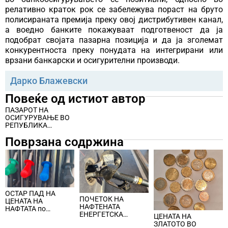
релативно краток рок се забележува пораст на бруто
полисираната премија преку овој дистрибутивен канал,
а воедно банките покажуваат подготвеност да ја
подобрат својата пазарна позиција и да ја зголемат
конкурентноста преку понудата на интегрирани или
врзани банкарски и осигурителни производи.
Дарко Блажевски
Повеќе од истиот автор
ПАЗАРОТ НА
ОСИГУРУВАЊЕ ВО
РЕПУБЛИКА
МАКЕДОНИЈА
Поврзана содржина
ОСТАР ПАД НА
ПОЧЕТОК НА
ЦЕНАТА НА
НАФТЕНАТА
НАФТАТА по
ЕНЕРГЕТСКА
ЦЕНАТА НА
вчерашните
КРИЗА, цената на
ЗЛАТОТО ВО
еднодневни