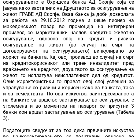
осигурувањето е Охридска банка АД Скопје која се
јавува како застапник на Друштвото за осигурување на
живот ГРАВЕ АД Скопје. Оваа банка ја доби дозволата
за работа на 29.10.2012 година и беше пионер на
македонскиот пазар во промоција на интегриран
производ со маркетиншки наслов кредитно животно
осигурување, односно спој на кредит и ризико
осигурување на живот (во случај на смрт на
договорувачот на осигурувањето) винкулирано во
корист на банката. Кај овој производ во случај на смрт
на кредитокорисникот или траен инвалидитет пред
враќањето на кредитот, друштвото за осигурување на
живот го исплатува неисплатениот дел од кредитот.
Овие карактеристики го прават овој спој успешен за
управување со ризици и корисен како за банката, така
и за семејствата. По ова искуство, заинтересираноста
на банките за вршење застапување во осигурување е
зголемена и во моментов на пазарот се присутни 3
банки кои вршат застапување во осигурување (Табела
3).
Податоците сведочат за тоа дека првичните искуства
во банкоосигурувањето се позитивни, односно во