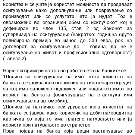
користеа и сѐ уште ја користат можноста да продаваат
осигурување како дополнување или поврзување со
производот или со услугата што ја нудат. Тоа е
овозможено во ограничен обем со исклучокот кој е
дефиниран во член 135, став 2 од Законот за
супервизија на осигурување (накратко: годишна бруто
полисирана премија во износ до 500 евра, рок на
договорот за осигурување до 1 година, да не е
осигурување на живот и професионална одговорност)
(Табела 2).
Најчести примери за тоа во работењето на банките се:
1Полиса за осигурување на имот кога клиентот на
банката се јавува како корисник на хипотекарен кредит
за кој има заложено недвижен или подвижен имот во
корист на банката (осигурување на стан/куќа или
осигурување на автомобил),
2Полиса за патничко осигурување кога клиентот на
банката се јавува како корисник на дебитна/кредитна
картичка со која го има платено патувањето или ја
користи при патувањето во странство.
Прва појава на банка која врши застапување во