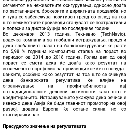
сегментот на неживотните осигурувања, односно доаѓа
по застапниците, брокерите и директната продажба, но
и тука се забележува позитивен тренд со оглед на тоа
што неживотните производи стануваат сè поатрактивни
и полесни за дистрибуција во последниве години.
Во декември 2013 година, Текневио (TechNavio),
водечка компанија за глобални истражувања, процени
дека глобалниот пазар на банкоосигурување ќе расте
по 5,98 % годишна композитна стапка на пораст во
периодот од 2014 до 2018 година. Голем дел од овој
пораст се смета дека ќе доаѓа како резултат на
зголеменото портфолио на производи кое ќе го понудат
банките, особено како резултат на тоа што се очекува
дека банкарската регулатива ќе влијае на
ограничување на профитабилноста кај
потрадиционалните деловни активности како што е
кредитирањето. Истражувањето укажува дека речиси е
извесно дека Азија ќе биде главниот промотор на овој
развој, додека Европа ќе остане силна, но со
стагнирачки раст.
Пресудното значење на регулативата