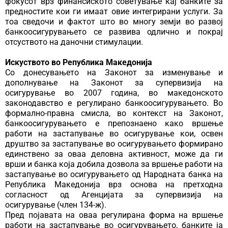
фокусот врз финансиското советување кај банките за
предностите кои ги имаат овие интегрирани услуги. За
тоа сведочи и фактот што во многу земји во развој
банкоосигурувањето се развива одлично и покрај
отсуството на даночни стимулации.
Искуството во Република Македонија
Со донесувањето на Законот за изменување и
дополнување на Законот за супервизија на
осигурување во 2007 година, во македонското
законодавство е регулирано банкоосигурувањето. Во
формално-правна смисла, во контекст на Законот,
банкоосигурувањето е препознаено како вршење
работи на застапување во осигурување кои, освен
друштво за застапување во осигурувањето формирано
единствено за оваа деловна активност, може да ги
врши и банка која добила дозвола за вршење работи на
застапување во осигурувањето од Народната банка на
Република Македонија врз основа на претходна
согласност од Агенцијата за супервизија на
осигурување (член 134-ж).
Пред појавата на оваа регулирана форма на вршење
работи на застапување во осигурувањето, банките ја