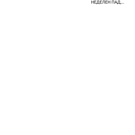
нафтата надмина
НЕДЕЛЕН ПАД,
берзански шокови
100 долари за барел
ЈАКНАТ ДОЛАРОТ И
СТРАВОТ ОД
ИНФЛАЦИЈА ВО
САД