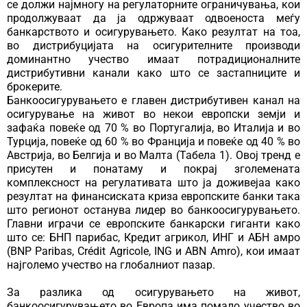
се должи најмногу на регулаторните ограничувања, кои
продолжуваат да ја одржуваат одвоеноста меѓу
банкарството и осигурувањето. Како резултат на тоа,
во дистрибуцијата на осигурителните производи
доминантно учество имаат потрадиционалните
дистрибутивни канали како што се застапниците и
брокерите.
Банкоосигурувањето е главен дистрибутивен канал на
осигурување на живот во некои европски земји и
зафаќа повеќе од 70 % во Португалија, во Италија и во
Турција, повеќе од 60 % во Франција и повеќе од 40 % во
Австрија, во Белгија и во Малта (Табела 1). Овој тренд е
присутен и понатаму и покрај зголемената
комплексност на регулативата што ја доживејаа како
резултат на финансиската криза европските банки така
што регионот останува лидер во банкоосигурувањето.
Главни играчи се европските банкарски гиганти како
што се: БНП парибас, Кредит агрикол, ИНГ и АБН амро
(BNP Paribas, Crédit Agricole, ING и ABN Amro), кои имаат
најголемо учество на глобалниот пазар.
За разлика од осигурувањето на живот,
банкоосигурувањето во Европа има помало учество во