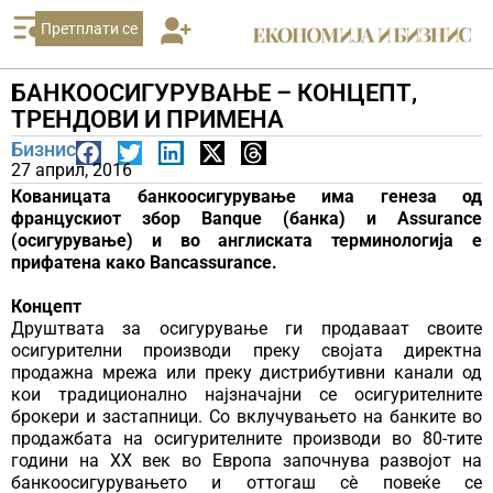
Претплати се
БАНКООСИГУРУВАЊЕ – КОНЦЕПТ,
ТРЕНДОВИ И ПРИМЕНА
Бизнис
27 април, 2016
Кованицата банкоосигурување има генеза од
францускиот збор Banque (банка) и Assurance
(осигурување) и во англиската терминологија е
прифатена како Bancassurance.
Концепт
Друштвата за осигурување ги продаваат своите
осигурителни производи преку својата директна
продажна мрежа или преку дистрибутивни канали од
кои традиционално најзначајни се осигурителните
брокери и застапници. Со вклучувањето на банките во
продажбата на осигурителните производи во 80-тите
години на XX век во Европа започнува развојот на
банкоосигурувањето и оттогаш сè повеќе се