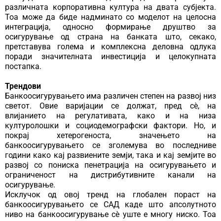
различната корпоративна култура на двата субјекта.
Тоа може да биде надминато со моделот на целосна
интеграција, односно формирање друштво за
осигурување од страна на банката што, секако,
претставува голема и комплексна деловна одлука
поради значителната инвестиција и целокупната
постапка.
Трендови
Банкоосигурувањето има различен степен на развој низ
светот. Овие варијации се должат, пред сè, на
влијанието на регулативата, како и на низа
културолошки и социодемографски фактори. Но, и
покрај хетерогеноста, значењето на
банкоосигурувањето се зголемува во последниве
години како кај развиените земји, така и кај земјите во
развој со пониска пенетрација на осигурувањето и
ограниченост на дистрибутивните канали на
осигурување.
Исклучок од овој тренд на глобален пораст на
банкоосигурувањето се САД каде што апсолутното
ниво на банкоосигурување сè уште е многу ниско. Тоа