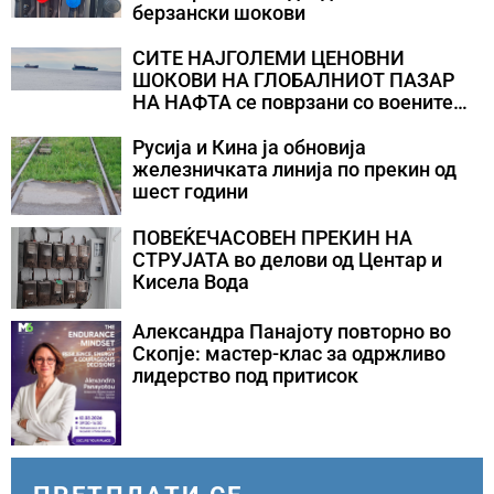
берзански шокови
СИТЕ НАЈГОЛЕМИ ЦЕНОВНИ
ШОКОВИ НА ГЛОБАЛНИОТ ПАЗАР
НА НАФТА се поврзани со воените
конфликти во Персискиот Залив
Русија и Кина ја обновија
железничката линија по прекин од
шест години
ПОВЕЌЕЧАСОВЕН ПРЕКИН НА
СТРУЈАТА во делови од Центар и
Кисела Вода
Александра Панајоту повторно во
Скопје: мастер-клас за одржливо
лидерство под притисок