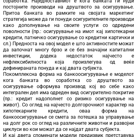
соработка. Наједноставниот е кога банката ги нуди
постојните производи на друштвото за осигурување.
Притоа банката во рамките на својата маркетинг
стратегија може да ги понуди осигурителните производи
како дополнување на своите услуги со одредени
поволности (пр.: осигурување на имот кај хипотекарни
кредити, патничко осигурување со кредитни картички и
сл.) Предноста на овој модел е што активностите можат
да започнат многу брзо и се без значајни капитални
инвестиции, додека недостаток најчесто е
нефлексибилноста која произлегува од веќе
дефинираната понуда и кај двата субјекта.
Покомплексна форма на банкоосигурување е моделот
кога банката во соработка со друштвото за
осигурување оформува производ кој во себе како
интегрален дел има одреден вид осигурително покритие
(пр.: кредит надополнет со ризико осигурување на
живот). Со оглед на најчесто долгорочниот карактер на
хипотекарните кредити, оваа форма на
банкоосигурување се смета за потешка за управување
на долг рок со оглед на различните животни и развојни
циклуси во кои можат да се најдат двата субјекта.
И кај двета споменати модели предизвик претставува