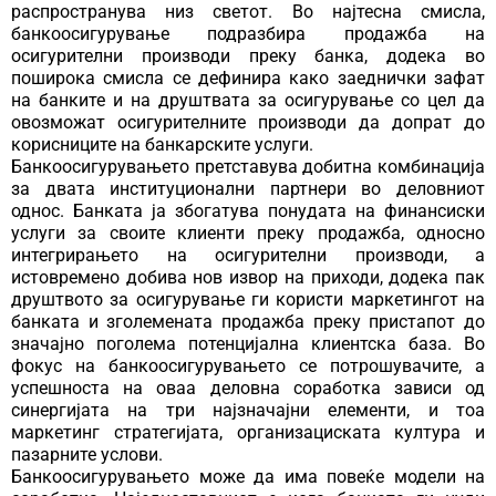
распространува низ светот. Во најтесна смисла,
банкоосигурување подразбира продажба на
осигурителни производи преку банка, додека во
поширока смисла се дефинира како заеднички зафат
на банките и на друштвата за осигурување со цел да
овозможат осигурителните производи да допрат до
корисниците на банкарските услуги.
Банкоосигурувањето претставува добитна комбинација
за двата институционални партнери во деловниот
однос. Банката ја збогатува понудата на финансиски
услуги за своите клиенти преку продажба, односно
интегрирањето на осигурителни производи, а
истовремено добива нов извор на приходи, додека пак
друштвото за осигурување ги користи маркетингот на
банката и зголемената продажба преку пристапот до
значајно поголема потенцијална клиентска база. Во
фокус на банкоосигурувањето се потрошувачите, а
успешноста на оваа деловна соработка зависи од
синергијата на три најзначајни елементи, и тоа
маркетинг стратегијата, организациската култура и
пазарните услови.
Банкоосигурувањето може да има повеќе модели на