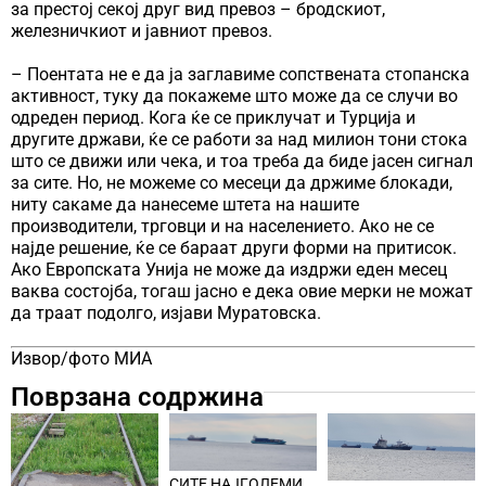
за престој секој друг вид превоз – бродскиот,
железничкиот и јавниот превоз.
– Поентата не е да ја заглавиме сопствената стопанска
активност, туку да покажеме што може да се случи во
одреден период. Кога ќе се приклучат и Турција и
другите држави, ќе се работи за над милион тони стока
што се движи или чека, и тоа треба да биде јасен сигнал
за сите. Но, не можеме со месеци да држиме блокади,
ниту сакаме да нанесеме штета на нашите
производители, трговци и на населението. Ако не се
најде решение, ќе се бараат други форми на притисок.
Ако Европската Унија не може да издржи еден месец
ваква состојба, тогаш јасно е дека овие мерки не можат
да траат подолго, изјави Муратовска.
Извор/фото МИА
Поврзана содржина
СИТЕ НАЈГОЛЕМИ