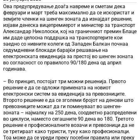
Ова предупредување доаѓа навреме и сметам дека
февруари и март треба максимално да се искористат и
земјите членки на шенген зоната да изнајдат решение,
изјави денеска вицепремиерот и министер за транспорт
Александар Николоски, кој на граничниот премин Блаце
им даде целосна поддршка на транспортерите кои
заедно со нивните колеги од Западен Балкан почнаа
седумдневни блокади барајќи решавање на
електронската евиденција за престој во шенген зоната
во согласност со правилото 90/180 дена од април
годинава.
– Во принцип, постојат три можни решенија. Првото
решение е да се одложи примената на новиот
електронски систем за евиденција за превозниците.
Второто решение е да се зголеми бројот на денови што
превозниците можат да ги поминуваат во шенген-
зоната – најмалку на 250 дена, соодветно распределени
во циклуси, наместо сегашните 90 дена во 180. Третото
решение е професионалните возачи и превозници да не
се третираат како туристи, туку како професионалци.
Тоа може да се уреди преку посебни правила или преку