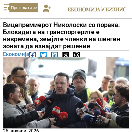
Претплати се
Вицепремиерот Николоски со порака:
Блокадата на транспортерите е
навремена, земјите членки на шенген
зоната да изнајдат решение
Економија
26 јануари, 2026