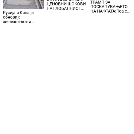
ТРАМП ЗА
ЦЕНОВНИ ШОКОВИ
ПОСКАПУВАЊЕТО
НА ГЛОБАЛНИОТ
НА НАФТАТА: Тоа е
Русија и Кина ја
ПАЗАР НА НАФТА се
мала цена што
обновија
поврзани со воените
треба да се плати за
железничката
конфликти во
безбедноста и
линија по прекин од
Персискиот Залив
мирот
шест години