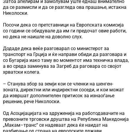
Затоа апелирам и замолувам уште еднаш внимателно
да се размисли и да се разгледа ова прашање, истакна
Николоски.
Посочи дека со претставници на Европската комисија
со години се обидувале да им ги предочат овие работи,
но дека не наишле на доволно слух.
Додаде дека веќе разговарал со министерот за
транспорт на Грција и ќе направи обиди да разговара и
со Бугарија иако таму во моментот има техничка влада,
а во среда заминува за Загреб да раговара со својот
хрватски колега.
– Станува збор за земји кои се членки на шенген-
зоната, директни или индиректни соседи, и кои можат
да извршат дополнителен притисок за изнаоѓање
решение, рече Николоски.
Од Асоцијацијата на здруженија на работодавачите на
превозните трговски друштва на Република Македонија
„Макам–транс“ се надеваат дека ќе наидат на
разбирање од страна на европските држави.