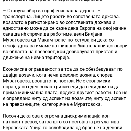
– Станува збор за професионална дејност –
транспортна. Лицето работи во сопствената држава,
возилото е регистрирано во сопствената држава и
едноставно може да се каже дека Европа на овој начин
сака да нè спречи да работиме, вели Билјана
Муратовска од Макамтранс, потсетувајќи дека со
секоја држава имаме потпишано билатерални договори
во областа на превозот, кои дозволуваат пристап и
движење на нивна територија.
Економска оправданост за тоа да се обезбедуваат по
двајца возачи, кога нема доволно возила, според
Муратовска, воопшто не постои. Не е економски
оправдано еден возач три месеци да седи дома и да
прима минимална плата, додека другиот работи. Тоа не
е оправдано ниту од аспект на возачите, ниту од аспект
на превозниците, категорична е Муратовска.
Посочи дека ова е огромна дискриминација кон
патниот превоз, затоа што со постојната регулатива
Европската Унија го ослободила од броење на денови