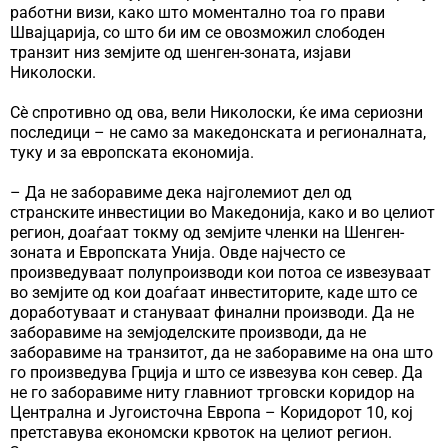
работни визи, како што моментално тоа го прави
Швајцарија, со што би им се овозможил слободен
транзит низ земјите од шенген-зоната, изјави
Николоски.
Сè спротивно од ова, вели Николоски, ќе има сериозни
последици – не само за македонската и регионалната,
туку и за европската економија.
– Да не заборавиме дека најголемиот дел од
странските инвестиции во Македонија, како и во целиот
регион, доаѓаат токму од земјите членки на Шенген-
зоната и Европската Унија. Овде најчесто се
произведуваат полупроизводи кои потоа се извезуваат
во земјите од кои доаѓаат инвеститорите, каде што се
доработуваат и стануваат финални производи. Да не
заборавиме на земјоделските производи, да не
заборавиме на транзитот, да не заборавиме на она што
го произведува Грција и што се извезува кон север. Да
не го заборавиме ниту главниот трговски коридор на
Централна и Југоисточна Европа – Коридорот 10, кој
претставува економски крвоток на целиот регион.