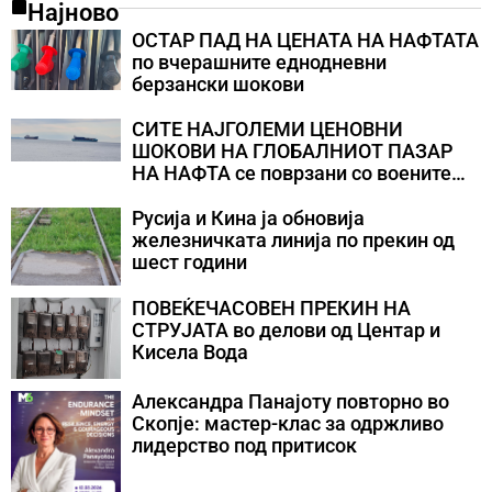
Најново
ОСТАР ПАД НА ЦЕНАТА НА НАФТАТА
по вчерашните еднодневни
берзански шокови
СИТЕ НАЈГОЛЕМИ ЦЕНОВНИ
ШОКОВИ НА ГЛОБАЛНИОТ ПАЗАР
НА НАФТА се поврзани со воените
конфликти во Персискиот Залив
Русија и Кина ја обновија
железничката линија по прекин од
шест години
ПОВЕЌЕЧАСОВЕН ПРЕКИН НА
СТРУЈАТА во делови од Центар и
Кисела Вода
Александра Панајоту повторно во
Скопје: мастер-клас за одржливо
лидерство под притисок