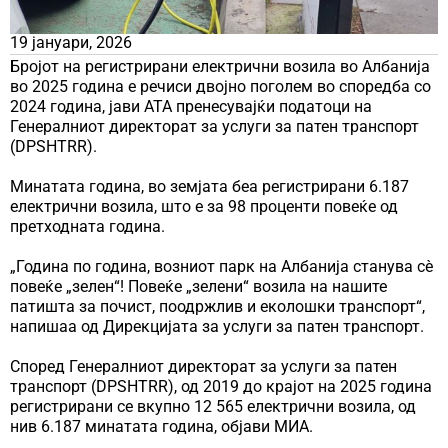
19 јануари, 2026
Бројот на регистрирани електрични возила во Албанија
во 2025 година е речиси двојно поголем во споредба со
2024 година, јави АТА пренесувајќи податоци на
Генералниот директорат за услуги за патен транспорт
(DPSHTRR).
Минатата година, во земјата беа регистрирани 6.187
електрични возила, што е за 98 проценти повеќе од
претходната година.
„Година по година, возниот парк на Албанија станува сè
повеќе „зелен“! Повеќе „зелени“ возила на нашите
патишта за почист, поодржлив и еколошки транспорт“,
напишаа од Дирекцијата за услуги за патен транспорт.
Според Генералниот директорат за услуги за патен
транспорт (DPSHTRR), од 2019 до крајот на 2025 година
регистрирани се вкупно 12 565 електрични возила, од
нив 6.187 минатата година, објави МИА.