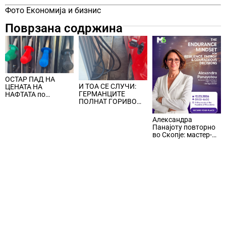
Фото Економија и бизнис
Поврзана содржина
ОСТАР ПАД НА
И ТОА СЕ СЛУЧИ:
ЦЕНАТА НА
ГЕРМАНЦИТЕ
НАФТАТА по
ПОЛНАТ ГОРИВО
вчерашните
ВО ПОЛСКА И
еднодневни
ЧЕШКА,
берзански шокови
Александра
германската царина
Панајоту повторно
наплатува данок за
во Скопје: мастер-
наточеното гориво
клас за одржливо
над дозволената
лидерство под
количина
притисок