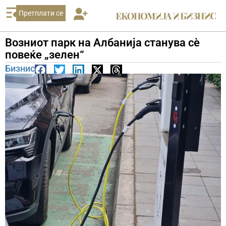
Претплати се
Возниот парк на Албанија станува сè
повеќе „зелен“
Бизнис