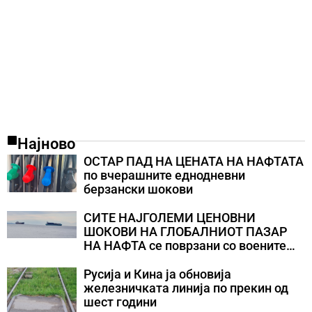
Најново
ОСТАР ПАД НА ЦЕНАТА НА НАФТАТА
по вчерашните еднодневни
берзански шокови
СИТЕ НАЈГОЛЕМИ ЦЕНОВНИ
ШОКОВИ НА ГЛОБАЛНИОТ ПАЗАР
НА НАФТА се поврзани со воените
конфликти во Персискиот Залив
Русија и Кина ја обновија
железничката линија по прекин од
шест години