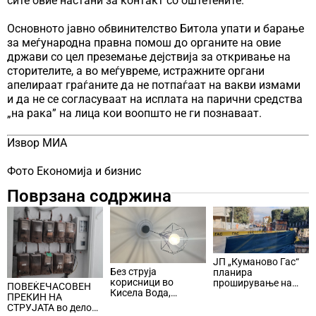
сите овие настани за контакт со оштетените.
Основното јавно обвинителство Битола упати и барање
за меѓународна правна помош до органите на овие
држави со цел преземање дејствија за откривање на
сторителите, а во меѓувреме, истражните органи
апелираат граѓаните да не потпаѓаат на вакви измами
и да не се согласуваат на исплата на парични средства
„на рака” на лица кои воопшто не ги познаваат.
Извор МИА
Фото Економија и бизнис
Поврзана содржина
ЈП „Куманово Гас“
Без струја
планира
корисници во
проширување на
ПОВЕЌЕЧАСОВЕН
Кисела Вода,
дистрибутивната
ПРЕКИН НА
Центар и Карпош
гасоводна мрежа
СТРУЈАТА во делови