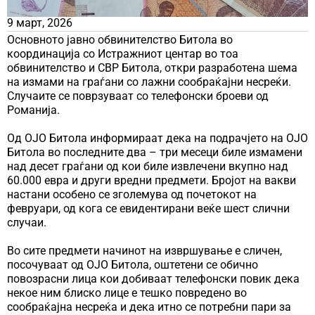
9 март, 2026
Основното јавно обвинителство Битола во
координација со Истражниот центар во тоа
обвинителство и СВР Битола, откри разработена шема
на измами на граѓани со лажни сообраќајни несреќи.
Случаите се поврзуваат со телефонски броеви од
Романија.
Од ОЈО Битола информираат дека на подрачјето на ОЈО
Битола во последните два – три месеци биле измамени
над десет граѓани од кои биле извлечени вкупно над
60.000 евра и други вредни предмети. Бројот на вакви
настани особено се зголемува од почетокот на
февруари, од кога се евидентирани веќе шест слични
случаи.
Во сите предмети начинот на извршување е сличен,
посочуваат од ОЈО Битола, оштетени се обично
повозрасни лица кои добиваат телефонски повик дека
некое ним блиско лице е тешко повредено во
сообраќајна несреќа и дека итно се потребни пари за