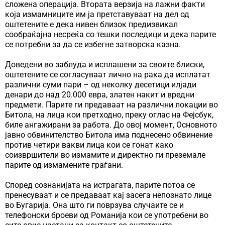
сложена операција. Втората верзија на лажни факти
која измамниците им ја претставуваат на дел од
оштетените е дека нивен близок предизвикал
сообраќајна несреќа со тешки последици и дека парите
се потребни за да се избегне затворска казна.
Доведени во заблуда и исплашени за своите блиски,
оштетените се согласуваат лично на рака да исплатат
различни суми пари – од неколку десетици илјади
денари до над 20.000 евра, златен накит и вредни
предмети. Парите ги предаваат на различни локации во
Битола, на лица кои претходно, преку оглас на Фејсбук,
биле ангажирани за работа. До овој момент, Основното
јавно обвинителство Битола има поднесено обвинение
против четири вакви лица кои се гонат како
соизвршители во измамите и директно ги преземале
парите од измамените граѓани.
Според сознанијата на истрагата, парите потоа се
пренесуваат и се предаваат кај засега непознато лице
во Бугарија. Она што ги поврзува случаите се и
телефонски броеви од Романија кои се употребени во