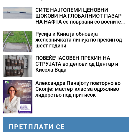
СИТЕ НАЈГОЛЕМИ ЦЕНОВНИ
ШОКОВИ НА ГЛОБАЛНИОТ ПАЗАР
НА НАФТА се поврзани со воените
конфликти во Персискиот Залив
Русија и Кина ја обновија
железничката линија по прекин од
шест години
ПОВЕЌЕЧАСОВЕН ПРЕКИН НА
СТРУЈАТА во делови од Центар и
Кисела Вода
Александра Панајоту повторно во
Скопје: мастер-клас за одржливо
лидерство под притисок
ПРЕТПЛАТИ СЕ