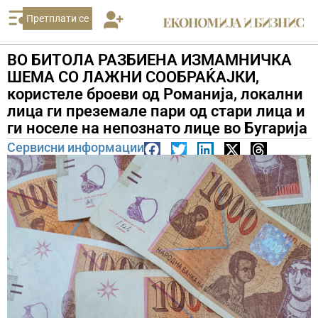
Претплати се
ВО БИТОЛА РАЗБИЕНА ИЗМАМНИЧКА
ШЕМА СО ЛАЖНИ СООБРАЌАЈКИ,
користеле броеви од Романија, локални
лица ги преземале пари од стари лица и
ги носеле на непознато лице во Бугарија
Сервисни информации