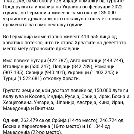
1.402.245, само околу 125 илјади помалку од Турците.
Пред руската инвазија на Украина во февруари 2022
година, во Германија живееле само околу 135.000
украински државјани, што покажува колку е голема
промената за само неколку години.
Во Германија моментално живеат 414.555 лица од
хрватско потекло, што ги става Хрватите на деветтото
место меѓу странските државјани.
Има повеќе Бугари (422.787), Авганистанци (448.744),
Италијанци (630.247), Полјаци (842.789), Романци
(907.185), Сиријци (940.401), Украинци (1.402.245) и
Турци (1.522.681) отколку Хрвати.
Групата земји од кои доаѓаат повеќе од 150.000 луѓе ги
вклучува и Косово, Индија, Русија, Србија, Ирак, Босна и
Херцеговина, Унгарија, Шпанија, Австрија, Кина, Иран,
Македонија и Виетнам.
Од нив, 262.479 се од Србија (14-то место), 246.724 од
Босна и Херцеговина (16-то место) и 161.044 од
Македонија (22-ро место).