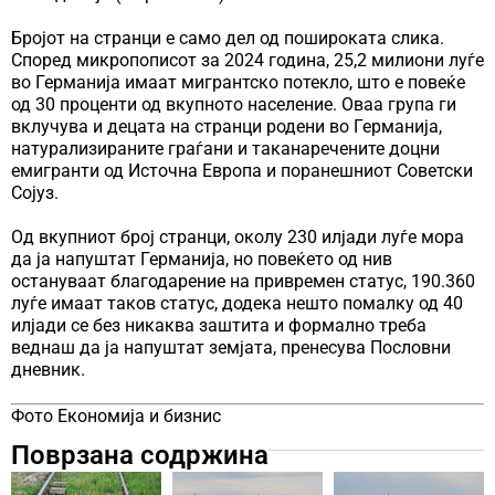
Бројот на странци е само дел од пошироката слика.
Според микропописот за 2024 година, 25,2 милиони луѓе
во Германија имаат мигрантско потекло, што е повеќе
од 30 проценти од вкупното население. Оваа група ги
вклучува и децата на странци родени во Германија,
натурализираните граѓани и таканаречените доцни
емигранти од Источна Европа и поранешниот Советски
Сојуз.
Од вкупниот број странци, околу 230 илјади луѓе мора
да ја напуштат Германија, но повеќето од нив
остануваат благодарение на привремен статус, 190.360
луѓе имаат таков статус, додека нешто помалку од 40
илјади се без никаква заштита и формално треба
веднаш да ја напуштат земјата, пренесува Пословни
дневник.
Фото Економија и бизнис
Поврзана содржина