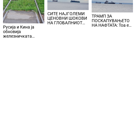
СИТЕ НАЈГОЛЕМИ
ТРАМП ЗА
ЦЕНОВНИ ШОКОВИ
ПОСКАПУВАЊЕТО
НА ГЛОБАЛНИОТ
НА НАФТАТА: Тоа е
Русија и Кина ја
ПАЗАР НА НАФТА се
мала цена што
обновија
поврзани со воените
треба да се плати за
железничката
конфликти во
безбедноста и
линија по прекин од
Персискиот Залив
мирот
шест години