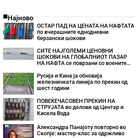
Најново
ОСТАР ПАД НА ЦЕНАТА НА НАФТАТА
по вчерашните еднодневни
берзански шокови
СИТЕ НАЈГОЛЕМИ ЦЕНОВНИ
ШОКОВИ НА ГЛОБАЛНИОТ ПАЗАР
НА НАФТА се поврзани со воените
конфликти во Персискиот Залив
Русија и Кина ја обновија
железничката линија по прекин од
шест години
ПОВЕЌЕЧАСОВЕН ПРЕКИН НА
СТРУЈАТА во делови од Центар и
Кисела Вода
Александра Панајоту повторно во
Скопје: мастер-клас за одржливо