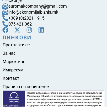
Скопје
euromakcompany@gmail.com
info@ekonomijaibiznis.mk
+389 (0)23211-915
075 421 362
ЛИНКОВИ
Претплати се
За нас
Маркетинг
Импресум
Контакт
Правила на користење