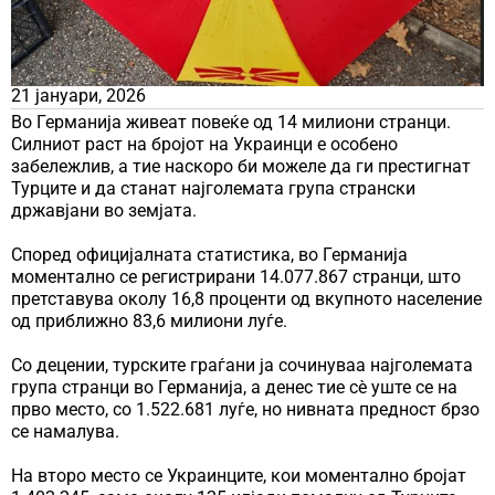
21 јануари, 2026
Во Германија живеат повеќе од 14 милиони странци.
Силниот раст на бројот на Украинци е особено
забележлив, а тие наскоро би можеле да ги престигнат
Турците и да станат најголемата група странски
државјани во земјата.
Според официјалната статистика, во Германија
моментално се регистрирани 14.077.867 странци, што
претставува околу 16,8 проценти од вкупното население
од приближно 83,6 милиони луѓе.
Со децении, турските граѓани ја сочинуваа најголемата
група странци во Германија, а денес тие сè уште се на
прво место, со 1.522.681 луѓе, но нивната предност брзо
се намалува.
На второ место се Украинците, кои моментално бројат