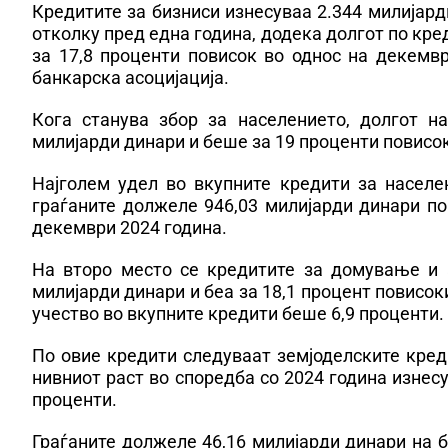
Кредитите за бизниси изнесуваа 2.344 милијард
отколку пред една година, додека долгот по кре
за 17,8 проценти повисок во однос на декемв
банкарска асоцијација.
Кога станува збор за населението, долгот н
милијарди динари и беше за 19 проценти повисок
Најголем удел во вкупните кредити за населе
граѓаните должеле 946,03 милијарди динари по
декември 2024 година.
На второ место се кредитите за домување и а
милијарди динари и беа за 18,1 процент повисок
учество во вкупните кредити беше 6,9 проценти.
По овие кредити следуваат земјоделските кред
нивниот раст во споредба со 2024 година изнес
проценти.
Граѓаните должеле 46,16 милијарди динари на 