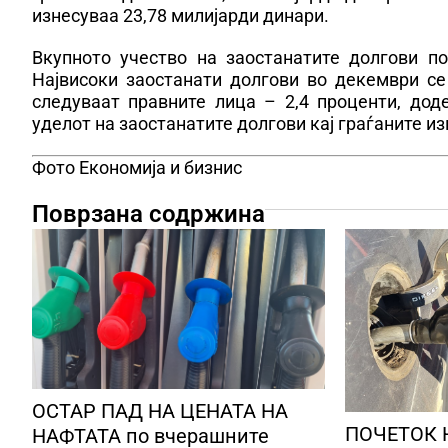
изнесуваа 23,78 милијарди динари.
Вкупното учество на заостанатите долгови п
Највисоки заостанати долгови во декември се
следуваат правните лица – 2,4 проценти, дод
уделот на заостанатите долгови кај граѓаните и
Фото Економија и бизнис
Поврзана содржина
ОСТАР ПАД НА ЦЕНАТА НА
ПОЧЕТОК 
НАФТАТА по вчерашните