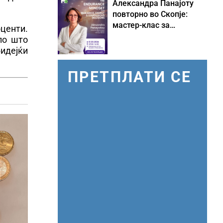
Александра Панајоту
повторно во Скопје:
мастер-клас за
центи.
одржливо лидерство
по што
под притисок
идејќи
ПРЕТПЛАТИ СЕ