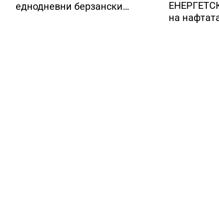
ЕНЕРГЕТСК
еднодневни берзански
на нафтат
шокови
долари за