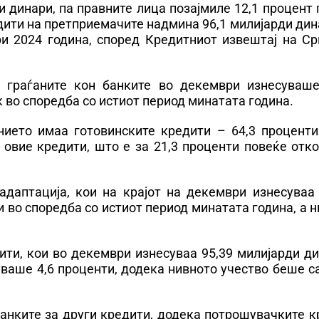
и динари, па правните лица позајмиле 12,1 процент
дити на претприемачите надмина 96,1 милијарди дин
ри 2024 година, според Кредитниот извештај на Ср
а граѓаните кон банките во декември изнесуваше
 во споредба со истиот период минатата година.
нието имаа готовинските кредити – 64,3 проценти.
 овие кредити, што е за 21,3 проценти повеќе отк
даптација, кои на крајот на декември изнесуваа 
и во споредба со истиот период минатата година, а 
ити, кои во декември изнесуваа 95,39 милијарди д
уваше 4,6 проценти, додека нивното учество беше с
банките за други кредити, додека потрошувачките 