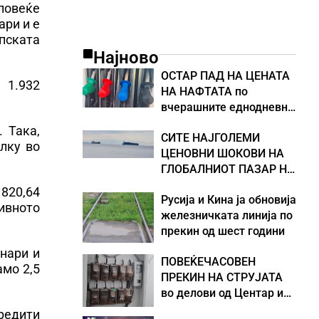
 повеќе
ари и е
пската
Најново
ОСТАР ПАД НА ЦЕНАТА
 1.932
НА НАФТАТА по
вчерашните еднодневни
берзански шокови
 Така,
СИТЕ НАЈГОЛЕМИ
олку во
ЦЕНОВНИ ШОКОВИ НА
ГЛОБАЛНИОТ ПАЗАР НА
НАФТА се поврзани со
820,64
Русија и Кина ја обновија
воените конфликти во
нивното
железничката линија по
Персискиот Залив
прекин од шест години
инари и
ПОВЕЌЕЧАСОВЕН
амо 2,5
ПРЕКИН НА СТРУЈАТА
во делови од Центар и
Кисела Вода
кредити