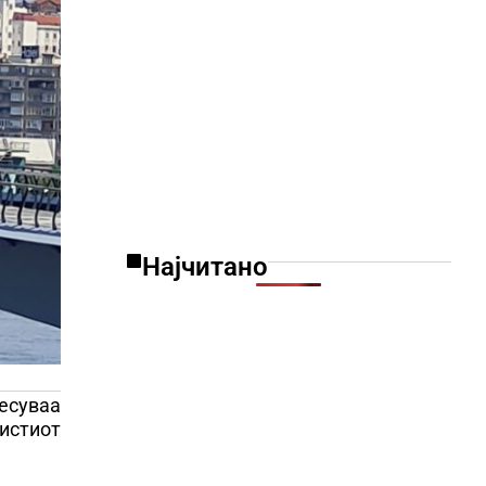
Најчитано
есуваа
 истиот