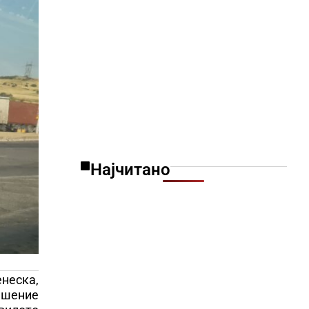
Најчитано
енеска,
решение