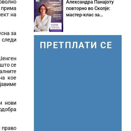
оволно
Александра Панајоту
 прима
повторно во Скопје:
пект на
мастер-клас за
одржливо лидерство
под притисок
есна за
а следи
ПРЕТПЛАТИ СЕ
 Шенген
 што се
налните
на кое
бјавиме
и нови
одобра
т право