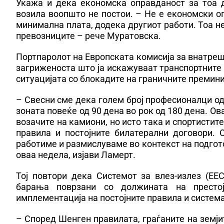
Укажа и дека економска оправданост за тоа 
возила воопшто не постои. – Не е економски о
минимална плата, додека другиот работи. Тоа не
превозниците – рече Муратовска.
Портпаролот на Европската комисија за внатреш
загриженоста што ја искажуваат транспортните 
ситуацијата со блокадите на граничните премини 
– Свесни сме дека голем број професионалци од
зоната повеќе од 90 дена во рок од 180 дена. Ов
возачите на камиони, но исто така и спортистите
правила и постојните билатерални договори.
работиме и размислуваме во контекст на подготов
оваа недела, изјави Ламерт.
Тој повтори дека Системот за влез-излез (ЕЕ
барања поврзани со должината на престо
имплементација на постојните правила и систем
– Според Шенген правилата, граѓаните на земјит