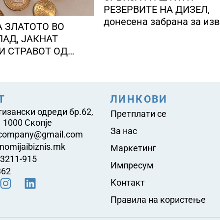
РЕЗЕРВИТЕ НА ДИЗЕЛ,
донесена забрана за изв
 ЗЛАТОТО ВО
сите нафтени деривати
ПАД, ЈАКНАТ
И СТРАВОТ ОД
А ВО САД
Т
ЛИНКОВИ
тизански одреди бр.62,
Претплати се
 1000 Скопје
За нас
company@gmail.com
nomijaibiznis.mk
Маркетинг
23211-915
Импресум
362
Контакт
Правила на користење