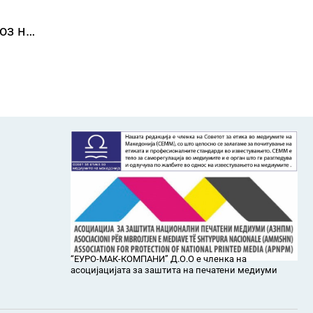
оз на
“ЕУРО-МАК-КОМПАНИ” Д.О.О е членка на
асоцијацијата за заштита на печатени медиуми