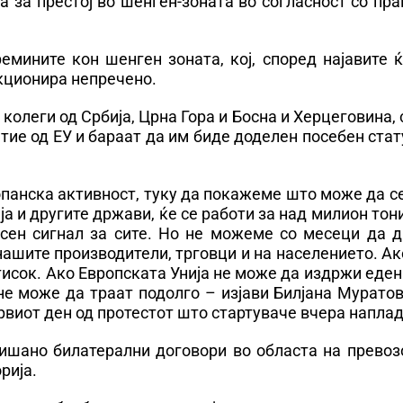
 за престој во шенген-зоната во согласност со пр
емините кон шенген зоната, кој, според најавите 
нкционира непречено.
олеги од Србија, Црна Гора и Босна и Херцеговина,
тие од ЕУ и бараат да им биде доделен посебен стат
опанска активност, туку да покажеме што може да с
ја и другите држави, ќе се работи за над милион тон
асен сигнал за сите. Но не можеме со месеци да 
ашите производители, трговци и на населението. Ак
тисок. Ако Европската Унија не може да издржи еде
 не може да траат подолго – изјави Билјана Мурато
рвиот ден од протестот што стартуваче вчера наплад
ишано билатерални договори во областа на превозо
рија.