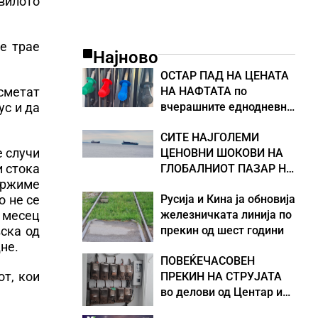
авилото
ќе трае
Најново
ОСТАР ПАД НА ЦЕНАТА
 сметат
НА НАФТАТА по
ус и да
вчерашните еднодневни
берзански шокови
СИТЕ НАЈГОЛЕМИ
е случи
ЦЕНОВНИ ШОКОВИ НА
и стока
ГЛОБАЛНИОТ ПАЗАР НА
држиме
НАФТА се поврзани со
о не се
Русија и Кина ја обновија
воените конфликти во
н месец
железничката линија по
Персискиот Залив
вска од
прекин од шест години
не.
ПОВЕЌЕЧАСОВЕН
т, кои
ПРЕКИН НА СТРУЈАТА
во делови од Центар и
Кисела Вода