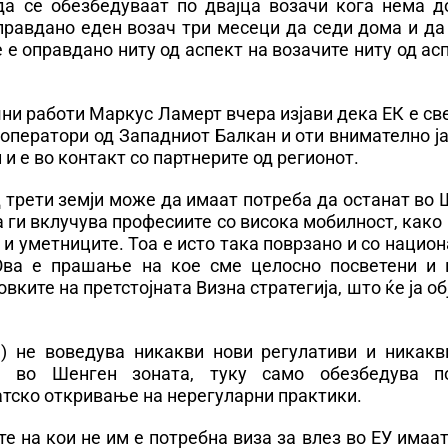
да се обезбедуваат по двајца возачи кога нема д
правдано еден возач три месеци да седи дома и да
 е оправдано ниту од аспект на возачите ниту од ас
ни работи Маркус Ламерт вчера изјави дека ЕК е св
оператори од Западниот Балкан и оти внимателно ј
и е во контакт со партнерите од регионот.
 трети земји може да имаат потреба да останат во
а ги вклучува професиите со висока мобилност, како
 и уметниците. Тоа е исто така поврзано и со нацио
 Ова е прашање на кое сме целосно посветени и 
ките на претстојната Визна стратегија, што ќе ја о
С) не воведува никакви нови регулативи и никакв
ј во Шенген зоната, туку само обезбедува п
атско откривање на нерегуларни практики.
е на кои не им е потребна виза за влез во ЕУ имаа