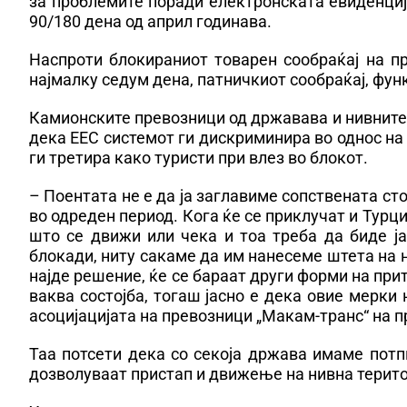
за проблемите поради електронската евиденција
90/180 дена од април годинава.
Наспроти блокираниот товарен сообраќај на пр
најмалку седум дена, патничкиот сообраќај, фу
Камионските превозници од државава и нивните к
дека ЕЕС системот ги дискриминира во однос на 
ги третира како туристи при влез во блокот.
– Поентата не е да ја заглавиме сопствената ст
во одреден период. Кога ќе се приклучат и Турци
што се движи или чека и тоа треба да биде ј
блокади, ниту сакаме да им нанесеме штета на н
најде решение, ќе се бараат други форми на при
ваква состојба, тогаш јасно е дека овие мерки
асоцијацијата на превозници „Макам-транс“ на п
Таа потсети дека со секоја држава имаме потп
дозволуваат пристап и движење на нивна терито