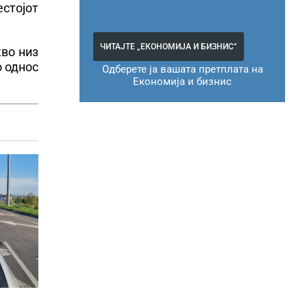
естојот
ЧИТАЈТЕ „ЕКОНОМИЈА И БИЗНИС“
кво низ
о однос
Одберете ја вашата претплата на
Економија и бизнис