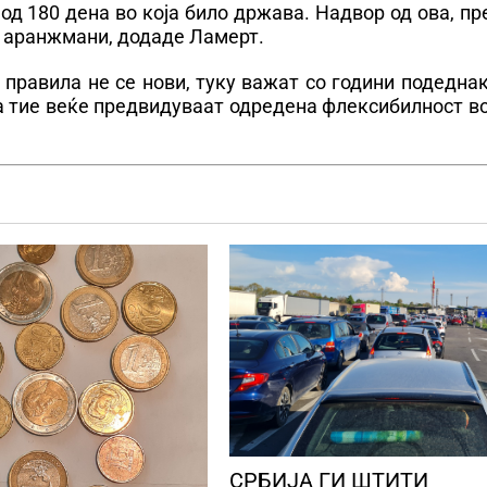
од 180 дена во која било држава. Надвор од ова, пр
и аранжмани, додаде Ламерт.
 правила не се нови, туку важат со години подедна
ка тие веќе предвидуваат одредена флексибилност в
СРБИЈА ГИ ШТИТИ