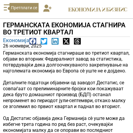
Претплати се
ГЕРМАНСКАТА ЕКОНОМИЈА СТАГНИРА
ВО ТРЕТИОТ КВАРТАЛ
Економија
26 ноември, 2025
Германската економија стагнираше во третиот квартал,
објави во вторник Федералниот завод за статистика,
потврдувајќи дека долгоочекуваното закрепнување на
најголемата економија во Европа сè уште не е дојдено.
Деталните податоци објавени од заводот Дестатис, се
совпаѓаат со прелиминарните бројки кои покажуваат
дека бруто домашниот производ (БДП) останал
непроменет во периодот јули-септември, откако малку
се зголемил во првиот квартал и паднал во вториот.
Од Дестатис објавија дека Германија сè уште може да
избегне трета година по ред без раст, очекувајќи
економијата малку да се опорави во последниот