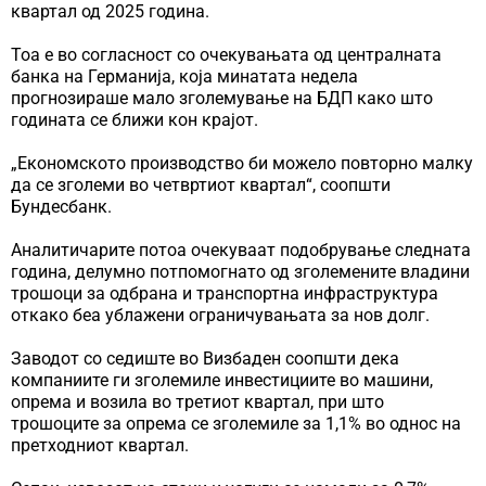
квартал од 2025 година.
Тоа е во согласност со очекувањата од централната
банка на Германија, која минатата недела
прогнозираше мало зголемување на БДП како што
годината се ближи кон крајот.
„Економското производство би можело повторно малку
да се зголеми во четвртиот квартал“, соопшти
Бундесбанк.
Аналитичарите потоа очекуваат подобрување следната
година, делумно потпомогнато од зголемените владини
трошоци за одбрана и транспортна инфраструктура
откако беа ублажени ограничувањата за нов долг.
Заводот со седиште во Визбаден соопшти дека
компаниите ги зголемиле инвестициите во машини,
опрема и возила во третиот квартал, при што
трошоците за опрема се зголемиле за 1,1% во однос на
претходниот квартал.