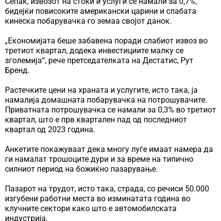
Сепак, извозот на стоки и услуги се намали за 0,7%,
бидејќи повисоките американски царини и слабата
кинеска побарувачка го земаа својот данок.
„Економијата беше забавена поради слабиот извоз во
третиот квартал, додека инвестициите малку се
зголемија“, рече претседателката на Дестатис, Рут
Бренд.
Растечките цени на храната и услугите, исто така, ја
намалија домашната побарувачка на потрошувачите.
Приватната потрошувачка се намали за 0,3% во третиот
квартал, што е прв квартален пад од последниот
квартал од 2023 година.
Анкетите покажуваат дека многу луѓе имаат намера да
ги намалат трошоците дури и за време на типично
силниот период на божиќно пазарување.
Пазарот на трудот, исто така, страда, со речиси 50.000
изгубени работни места во изминатата година во
клучните сектори како што е автомобилската
индустрија.