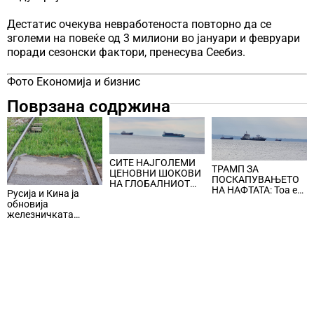
Дестатис очекува невработеноста повторно да се
зголеми на повеќе од 3 милиони во јануари и февруари
поради сезонски фактори, пренесува Сеебиз.
Фото Економија и бизнис
Поврзана содржина
СИТЕ НАЈГОЛЕМИ
ТРАМП ЗА
ЦЕНОВНИ ШОКОВИ
ПОСКАПУВАЊЕТО
НА ГЛОБАЛНИОТ
НА НАФТАТА: Тоа е
Русија и Кина ја
ПАЗАР НА НАФТА се
мала цена што
обновија
поврзани со воените
треба да се плати за
железничката
конфликти во
безбедноста и
линија по прекин од
Персискиот Залив
мирот
шест години