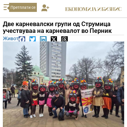
Претплати се
Две карневалски групи од Струмица
учествуваа на карневалот во Перник
Живот