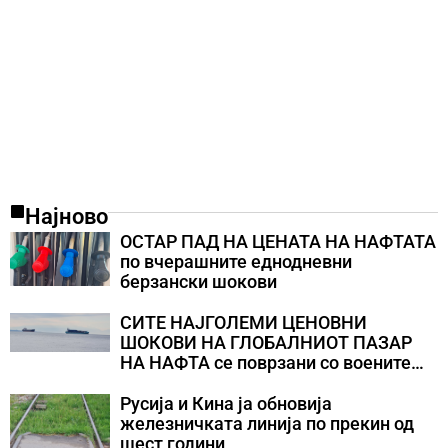
Најново
ОСТАР ПАД НА ЦЕНАТА НА НАФТАТА
по вчерашните еднодневни
берзански шокови
СИТЕ НАЈГОЛЕМИ ЦЕНОВНИ
ШОКОВИ НА ГЛОБАЛНИОТ ПАЗАР
НА НАФТА се поврзани со воените
конфликти во Персискиот Залив
Русија и Кина ја обновија
железничката линија по прекин од
шест години