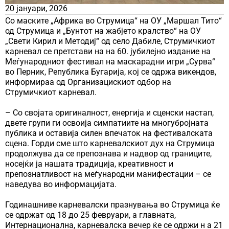
20 јануари, 2026
Со маските „Африка во Струмица“ на ОУ „Маршал Тито“
од Струмица и „Бунтот на жабјето кралство“ на ОУ
„Свети Кирил и Методиј“ од село Дабиле, Струмичкиот
карневал се претстави на на 60. јубилејно издание на
Меѓународниот фестивал на маскарадни игри „Сурва“
во Перник, Република Бугарија, кој се одржа викендов,
информираа од Организацискиот одбор на
Струмичкиот карневал.
– Со својата оригиналност, енергија и сценски настап,
двете групи ги освоија симпатиите на многубројната
публика и оставија силен впечаток на фестивалската
сцена. Горди сме што карневалскиот дух на Струмица
продолжува да се препознава и надвор од границите,
носејќи ја нашата традиција, креативност и
препознатливост на меѓународни манифестации – се
наведува во информацијата.
Годинашниве карневалски празнувања во Струмица ќе
се одржат од 18 до 25 февруари, а главната,
Интернационална, карневалска вечер ќе се одржи н а 21