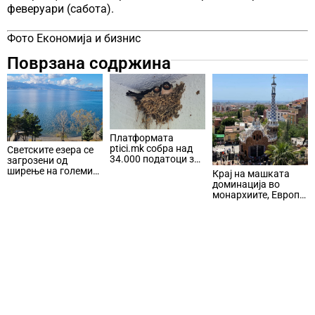
феверуари (сабота).
Фото Економија и бизнис
Поврзана содржина
Платформата
ptici.mk собра над
Светските езера се
34.000 податоци за
загрозени од
птиците во
ширење на големи
Крај на машката
Македонија
инвазивни животни,
доминација во
често поради
монархиите, Европа
претпоставени
наскоро ќе добие
економски
четири млади
придобивки
кралици