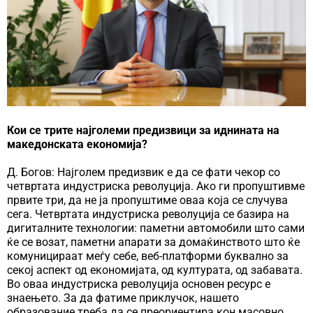
Кои се трите најголеми предизвици за иднината на
македонската економија?
Д. Богов: Најголем предизвик е да се фати чекор со
четвртата индустриска револуција. Ако ги пропуштивме
првите три, да не ја пропуштиме оваа која се случува
сега. Четвртата индустриска револуција се базира на
дигиталните технологии: паметни автомобили што сами
ќе се возат, паметни апарати за домаќинството што ќе
комуницираат меѓу себе, веб-платформи буквално за
секој аспект од економијата, од културата, од забавата.
Во оваа индустриска револуција основен ресурс е
знаењето. За да фатиме приклучок, нашето
образование треба да се преориентира кон масовно