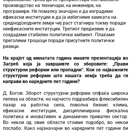
производство на техничари, на инженери, на
програмери. Не помалку значајно е да изградиме
ефикасни институции и да ја избегнеме замката на
среднодоходните земји чиј раст стагнира токму поради
неефикасните институции. Третиот предизвик е да
создадеме стабилен политички амбиент. Плаќаме
преголеми трошоци поради присутните политички
ризици.
На крајот од минатата година имавте презентација во
Загреб која ја завршивте со зборовите: „Прави
структурни реформи или пропадни“. Кои се најважните
структурни реформи што нашата земја треба да ги
направи во наредните пет години?
Д. Богов: Зборот структурни реформи опфаќа широка
лепеза на области, но најчесто подразбира флексибилен
пазар на работна сила, поволна бизнис клима,
ефикасни институции, дисциплинирана фискална
политика и иновативен и динамичен приватен сектор.
Во некои од овие области стоиме подобро, во некои
послабо. Како најзначајни во наредните пет години би