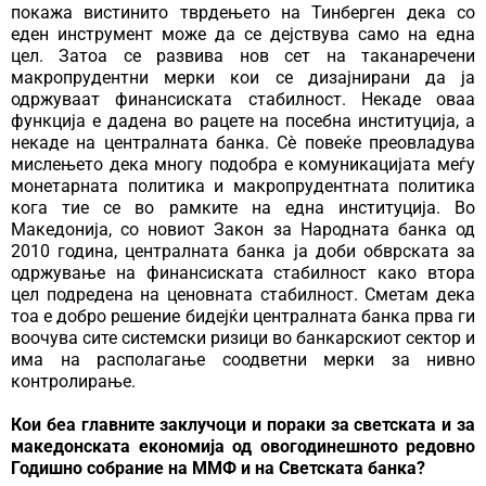
покажа вистинито тврдењето на Тинберген дека со
еден инструмент може да се дејствува само на една
цел. Затоа се развива нов сет на таканаречени
макропрудентни мерки кои се дизајнирани да ја
одржуваат финансиската стабилност. Некаде оваа
функција е дадена во рацете на посебна институција, а
некаде на централната банка. Сѐ повеќе преовладува
мислењето дека многу подобра е комуникацијата меѓу
монетарната политика и макропрудентната политика
кога тие се во рамките на една институција. Во
Македонија, со новиот Закон за Народната банка од
2010 година, централната банка ја доби обврската за
одржување на финансиската стабилност како втора
цел подредена на ценовната стабилност. Сметам дека
тоа е добро решение бидејќи централната банка прва ги
воочува сите системски ризици во банкарскиот сектор и
има на располагање соодветни мерки за нивно
контролирање.
Кои беа главните заклучоци и пораки за светската и за
македонската економија од овогодинешното редовно
Годишно собрание на ММФ и на Светската банка?