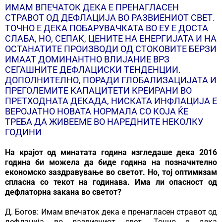
ИМАМ ВПЕЧАТОК ДЕКА Е ПРЕНАГЛАСЕН
СТРАВОТ ОД ДЕФЛАЦИЈА ВО РАЗВИЕНИОТ СВЕТ.
ТОЧНО Е ДЕКА ПОБАРУВАЧКАТА ВО ЕУ Е ДОСТА
СЛАБА, НО, СЕПАК, ЦЕНИТЕ НА ЕНЕРГИЈАТА И НА
ОСТАНАТИТЕ ПРОИЗВОДИ ОД СТОКОВИТЕ БЕРЗИ
ИМААТ ДОМИНАНТНО ВЛИЈАНИЕ ВРЗ
СЕГАШНИТЕ ДЕФЛАЦИСКИ ТЕНДЕНЦИИ.
ДОПОЛНИТЕЛНО, ПОРАДИ ГЛОБАЛИЗАЦИЈАТА И
ПРЕГОЛЕМИТЕ КАПАЦИТЕТИ КРЕИРАНИ ВО
ПРЕТХОДНАТА ДЕКАДА, НИСКАТА ИНФЛАЦИЈА Е
ВЕРОЈАТНО НОВАТА НОРМАЛА СО КОЈА ЌЕ
ТРЕБА ДА ЖИВЕЕМЕ ВО НАРЕДНИТЕ НЕКОЛКУ
ГОДИНИ
На крајот од минатата година изгледаше дека 2016
година би можела да биде година на позначително
економско заздравување во светот. Но, тој оптимизам
спласна со текот на годинава. Има ли опасност од
дефлаторна закана во светот?
Д. Богов: Имам впечаток дека е пренагласен стравот од
дефлација во развиениот свет. Точно е дека