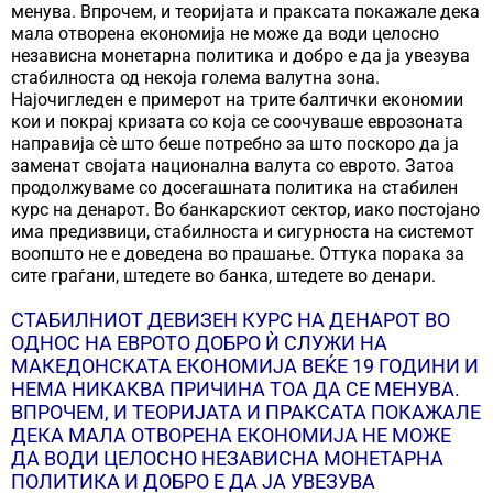
менува. Впрочем, и теоријата и праксата покажале дека
мала отворена економија не може да води целосно
независна монетарна политика и добро е да ја увезува
стабилноста од некоја голема валутна зона.
Најочигледен е примерот на трите балтички економии
кои и покрај кризата со која се соочуваше еврозоната
направија сѐ што беше потребно за што поскоро да ја
заменат својата национална валута со еврото. Затоа
продолжуваме со досегашната политика на стабилен
курс на денарот. Во банкарскиот сектор, иако постојано
има предизвици, стабилноста и сигурноста на системот
воопшто не е доведена во прашање. Оттука порака за
сите граѓани, штедете во банка, штедете во денари.
СТАБИЛНИОТ ДЕВИЗЕН КУРС НА ДЕНАРОТ ВО
ОДНОС НА ЕВРОТО ДОБРО Ѝ СЛУЖИ НА
МАКЕДОНСКАТА ЕКОНОМИЈА ВЕЌЕ 19 ГОДИНИ И
НЕМА НИКАКВА ПРИЧИНА ТОА ДА СЕ МЕНУВА.
ВПРОЧЕМ, И ТЕОРИЈАТА И ПРАКСАТА ПОКАЖАЛЕ
ДЕКА МАЛА ОТВОРЕНА ЕКОНОМИЈА НЕ МОЖЕ
ДА ВОДИ ЦЕЛОСНО НЕЗАВИСНА МОНЕТАРНА
ПОЛИТИКА И ДОБРО Е ДА ЈА УВЕЗУВА