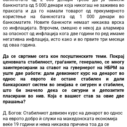
банкнотата од 5 000 денари која никогаш не заживеа во
праксата и да го намали товарот од прекумерното
користење на банкнотата од 1 000 денари во
банкоматите. Новите банкноти немаат никаква врска
со инфлацијата. Впрочем, смешно е некој да алармира
за опасност од инфлација кога две години по ред имаме
негативна инфлација, исто како и во првите три месеци
од оваа година.
Да се свртиме сега кон посуштинските теми. Покрај
ценовната стабилност, граѓаните, генерално, се многу
заинтересирани за ставот на гувернерот на НБРМ за
уште две работи: дали девизниот курс на денарот во
однос на еврото ќе остане стабилен и дали
банкарскиот систем во земјава е сигурен и стабилен,
што би значело дека се сигурни и депозитите
пласирани во нив. Која е вашиот став за овие две
прашања?
Д. Богов: Стабилниот девизен курс на денарот во однос
на еврото добро ѝ служи на македонската економија
веќе 19 години и нема никаква причина тоа да се