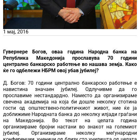
1 мај, 2016
Гувернере Богов, оваа година Народна банка на
Република Македонија прославува 70 години
централно банкарско работење во нашава земја. Како
ќе го одбележи НБРМ овој убав јубилеј?
Д. Богов: 70 години централно банкарско работење е
навистина значаен јубилеј. Одлучивме да го
прославиме нестандардно. Наместо да организираме
свечена академија на која би дошле неколку стотина
гости од општествено-политичкиот живот, ние ќе ја
доближиме Народната банка до неколку илјади граѓани
на Македонија. Во текот на целата година
организираме бројни настани во знакот на големиот
јубилеј. Организираме неколку меѓународни
конференции, ученици од близу сто училишта од целата