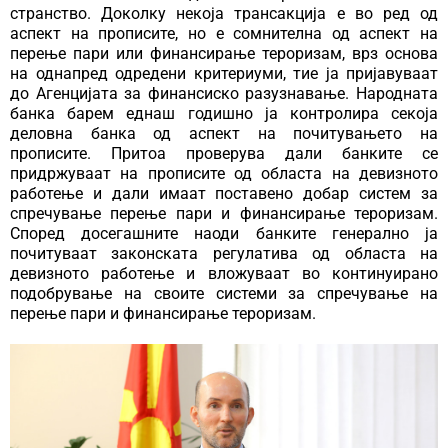
странство. Доколку некоја трансакција е во ред од
аспект на прописите, но е сомнителна од аспект на
перење пари или финансирање тероризам, врз основа
на однапред одредени критериуми, тие ја пријавуваат
до Агенцијата за финансиско разузнавање. Народната
банка барем еднаш годишно ја контролира секоја
деловна банка од аспект на почитувањето на
прописите. Притоа проверува дали банките се
придржуваат на прописите од областа на девизното
работење и дали имаат поставено добар систем за
спречување перење пари и финансирање тероризам.
Според досегашните наоди банките генерално ја
почитуваат законската регулатива од областа на
девизното работење и вложуваат во континуирано
подобрување на своите системи за спречување на
перење пари и финансирање тероризам.