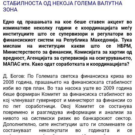
СТАБИЛНОСТА ОД НЕКОЈА ГОЛЕМА ВАЛУТНА
ЗОНА
Едно од прашањата на кое беше ставен акцент во
изминативе неколку години е координацијата меѓу
институциите што се супервизори и регулатори во
финансискиот систем на Република Македонија. Тука
мислам на институции какви што се НБРМ,
Министерството за финансии, Комисијата за хартии од
вредност, Агенцијата за супервизија на осигурувањето,
МАПАС итн. Како одат соработката и координацијата?
Д. Богов: По Големата светска финансиска криза во
2008 година, прашањето на финансиската стабилност
изби во прв план. Во таа насока уште во 2009 година
беше формиран Комитет за финансиска стабилност во
кој членуваат гувернерот и министерот за финансии со
по пет соработници. Овој Комитет се состанува
повремено и разгледува информации и анализи за
нивото на системски ризик во банкарскиот сектор.
Дополнително, сите институции што ги споменавте се
состануваат неколкупати во годината и се