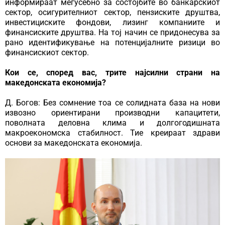
информираат меѓусебно за состојбите во банкарскиот
сектор, осигурителниот сектор, пензиските друштва,
инвестициските фондови, лизинг компаниите и
финансиските друштва. На тој начин се придонесува за
рано идентификување на потенцијалните ризици во
финансискиот сектор.
Кои се, според вас, трите најсилни страни на
македонската економија?
Д. Богов: Без сомнение тоа се солидната база на нови
извозно ориентирани производни капацитети,
поволната деловна клима и долгогодишната
макроекономска стабилност. Тие креираат здрави
основи за македонската економија.