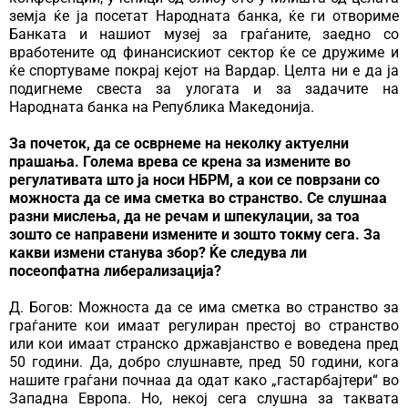
земја ќе ја посетат Народната банка, ќе ги отвориме
Банката и нашиот музеј за граѓаните, заедно со
вработените од финансискиот сектор ќе се дружиме и
ќе спортуваме покрај кејот на Вардар. Целта ни е да ја
подигнеме свеста за улогата и за задачите на
Народната банка на Република Македонија.
За почеток, да се осврнеме на неколку актуелни
прашања. Голема врева се крена за измените во
регулативата што ја носи НБРМ, а кои се поврзани со
можноста да се има сметка во странство. Се слушнаа
разни мислења, да не речам и шпекулации, за тоа
зошто се направени измените и зошто токму сега. За
какви измени станува збор? Ќе следува ли
посеопфатна либерализација?
Д. Богов: Можноста да се има сметка во странство за
граѓаните кои имаат регулиран престој во странство
или кои имаат странско државјанство е воведена пред
50 години. Да, добро слушнавте, пред 50 години, кога
нашите граѓани почнаа да одат како „гастарбајтери“ во
Западна Европа. Но, некој сега слушна за таквата