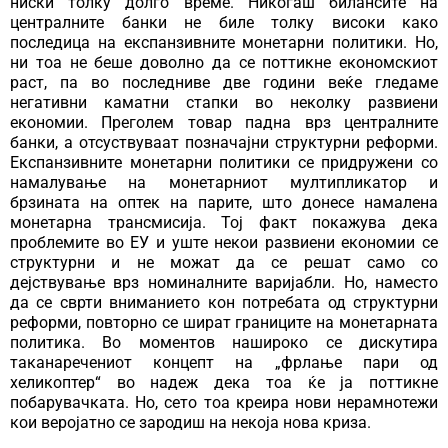
ниски толку долго време. Никогаш билансите на
централните банки не биле толку високи како
последица на експанзивните монетарни политики. Но,
ни тоа не беше доволно да се поттикне економскиот
раст, па во последниве две години веќе гледаме
негативни каматни стапки во неколку развиени
економии. Преголем товар падна врз централните
банки, а отсуствуваат позначајни структурни реформи.
Експанзивните монетарни политики се придружени со
намалување на монетарниот мултипликатор и
брзината на оптек на парите, што донесе намалена
монетарна трансмисија. Тој факт покажува дека
проблемите во ЕУ и уште некои развиени економии се
структурни и не можат да се решат само со
дејствување врз номиналните варијабли. Но, наместо
да се сврти вниманието кон потребата од структурни
реформи, повторно се шират границите на монетарната
политика. Во моментов нашироко се дискутира
таканаречениот концепт на „фрлање пари од
хеликоптер“ во надеж дека тоа ќе ја поттикне
побарувачката. Но, сето тоа креира нови нерамнотежи
кои веројатно се зародиш на некоја нова криза.