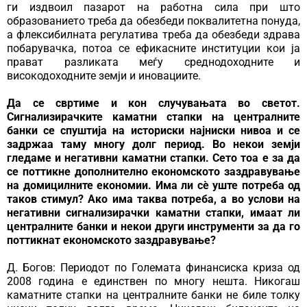
ги издвоил пазарот на работна сила при што
образованието треба да обезбеди поквалитетна понуда,
а флексибилната регулатива треба да обезбеди здрава
побарувачка, потоа се ефикасните институции кои ја
прават разликата меѓу среднодоходните и
високодоходните земји и иновациите.
Да се свртиме и кон случувањата во светот.
Сигнализирачките каматни стапки на централните
банки се спуштија на историски најниски нивоа и се
задржаа таму многу долг период. Во некои земји
гледаме и негативни каматни стапки. Сето тоа е за да
се поттикне дополнително економското заздравување
на домицилните економии. Има ли сѐ уште потреба од
таков стимул? Ако има таква потреба, а во услови на
негативни сигнализирачки каматни стапки, имаат ли
централните банки и некои други инструменти за да го
поттикнат економското заздравување?
Д. Богов: Периодот по Големата финансиска криза од
2008 година е единствен по многу нешта. Никогаш
каматните стапки на централните банки не биле толку