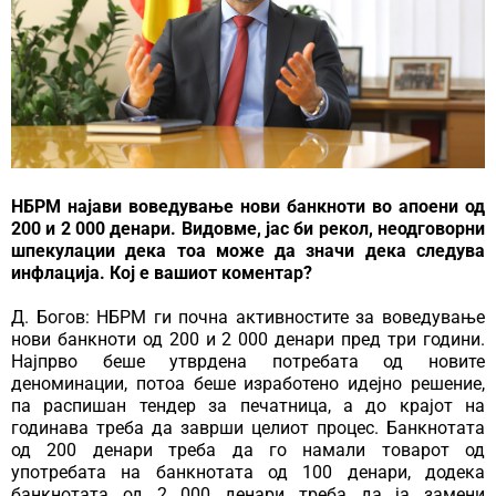
НБРМ најави воведување нови банкноти во апоени од
200 и 2 000 денари. Видовме, јас би рекол, неодговорни
шпекулации дека тоа може да значи дека следува
инфлација. Кој е вашиот коментар?
Д. Богов: НБРМ ги почна активностите за воведување
нови банкноти од 200 и 2 000 денари пред три години.
Најпрво беше утврдена потребата од новите
деноминации, потоа беше изработено идејно решение,
па распишан тендер за печатница, а до крајот на
годинава треба да заврши целиот процес. Банкнотата
од 200 денари треба да го намали товарот од
употребата на банкнотата од 100 денари, додека
банкнотата од 2 000 денари треба да ја замени