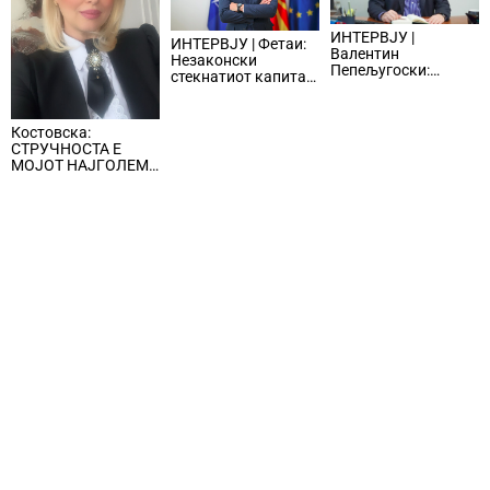
ИНТЕРВЈУ |
ИНТЕРВЈУ | Фетаи:
Валентин
Незаконски
Пепељугоски:
стекнатиот капитал
Стопанството има
влегува во
потреба од
легалните текови и
квалитетен и од
ги нарушува
Костовска:
специјализиран
условите за фер
СТРУЧНОСТА Е
судски кадар
бизнис
МОЈОТ НАЈГОЛЕМ
СОЈУЗНИК ВО
ОСИГУРУВАЊЕТО