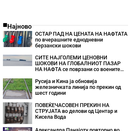
Најново
ОСТАР ПАД НА ЦЕНАТА НА НАФТАТА
по вчерашните еднодневни
берзански шокови
СИТЕ НАЈГОЛЕМИ ЦЕНОВНИ
ШОКОВИ НА ГЛОБАЛНИОТ ПАЗАР
НА НАФТА се поврзани со воените
конфликти во Персискиот Залив
Русија и Кина ја обновија
железничката линија по прекин од
шест години
ПОВЕЌЕЧАСОВЕН ПРЕКИН НА
СТРУЈАТА во делови од Центар и
Кисела Вода
Александра Панајоту повторно во