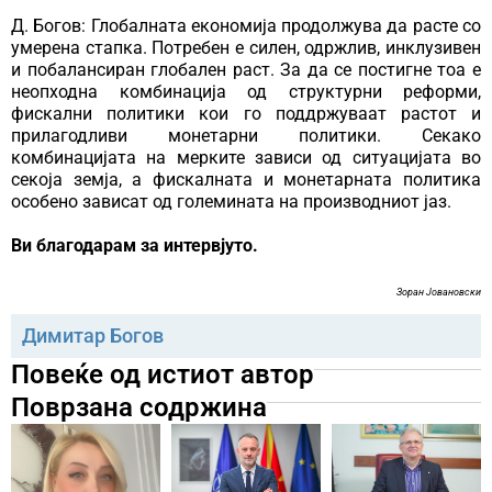
Д. Богов: Глобалната економија продолжува да расте со
умерена стапка. Потребен е силен, одржлив, инклузивен
и побалансиран глобален раст. За да се постигне тоа е
неопходна комбинација од структурни реформи,
фискални политики кои го поддржуваат растот и
прилагодливи монетарни политики. Секако
комбинацијата на мерките зависи од ситуацијата во
секоја земја, а фискалната и монетарната политика
особено зависат од големината на производниот јаз.
Ви благодарам за интервјуто.
Зоран Јовановски
Димитар Богов
Повеќе од истиот автор
Поврзана содржина