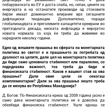
побарувачката во ЕУ е доста слаба, но, сепак, цените на
енергијата и на останатите производи од стоковите
берзи имаат доминантно влијание врз сегашните
дефлациски тенденции. Дополнително, поради
глобализацијата и преголемите капацитети креирани во
претходната декада, ниската инфлација е веројатно
новата нормала со која ќе треба да живееме во
наредните неколку години.
Едно од жешките прашања во сферата на монетарната
политика во светот е и прашањето за потребата од
дуалност на целите, дали цел на монетарната политика
да биде само ценовната стабилност или паралелно, со
подеднаква важност, тоа треба да биде и
финансиската стабилност. Каков е вашиот став за ова
прашање? Дали овие цели се секогаш
комплементарни? Дали за ова прашање нешто треба
да се менува во Република Македонија?
Д. Богов: По Финансиската криза од 2008 година јасно е
само дека монетарната политика не е доволна да
обезбеди финансиска стабилност. Уште еднаш се