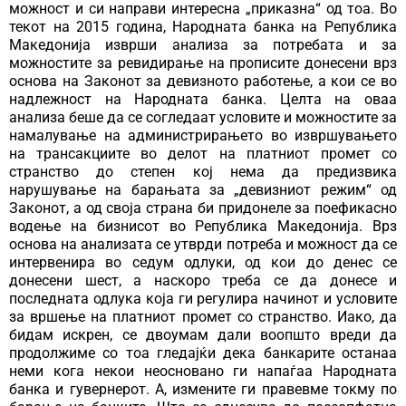
можност и си направи интересна „приказна“ од тоа. Во
текот на 2015 година, Народната банка на Република
Македонија изврши анализа за потребата и за
можностите за ревидирање на прописите донесени врз
основа на Законот за девизното работење, а кои се во
надлежност на Народната банка. Целта на оваа
анализа беше да се согледаат условите и можностите за
намалување на администрирањето во извршувањето
на трансакциите во делот на платниот промет со
странство до степен кој нема да предизвика
нарушување на барањата за „девизниот режим“ од
Законот, а од своја страна би придонеле за поефикасно
водење на бизнисот во Република Македонија. Врз
основа на анализата се утврди потреба и можност да се
интервенира во седум одлуки, од кои до денес се
донесени шест, а наскоро треба се да донесе и
последната одлука која ги регулира начинот и условите
за вршење на платниот промет со странство. Иако, да
бидам искрен, се двоумам дали воопшто вреди да
продолжиме со тоа гледајќи дека банкарите останаа
неми кога некои неосновано ги напаѓаа Народната
банка и гувернерот. А, измените ги правевме токму по