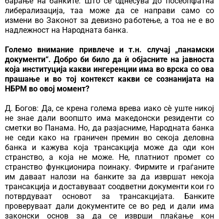
барање на банките. Што се однесува до посеопфатна
либерализација, таа може да се направи само со
измени во Законот за девизно работење, а тоа не е во
надлежност на Народната банка.
Големо внимание привлече и т.н. случај „панамски
документи“. Добро би било да ѝ објасните на јавноста
која институција какви ингеренции има во врска со ова
прашање и во тој контекст какви се сознанијата на
НБРМ во овој момент?
Д. Богов: Да, се крена голема врева иако сѐ уште никој
не знае дали воопшто има македонски резиденти со
сметки во Панама. Но, да разјасниме, Народната банка
не седи како на граничен премин во секоја деловна
банка и кажува која трансакција може да оди кон
странство, а која не може. Не, платниот промет со
странство функционира поинаку. Фирмите и граѓаните
им даваат налози на банките за да извршат некоја
трансакција и доставуваат соодветни документи кои го
потврдуваат основот за трансакцијата. Банките
проверуваат дали документите се во ред и дали има
законски основ за да се изврши плаќање кон