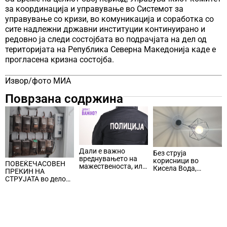
за координација и управување во Системот за
управување со кризи, во комуникација и соработка со
сите надлежни државни институции континуирано и
редовно ја следи состојбата во подрачјaта на дел од
територијата на Република Северна Македонија каде е
прогласена кризна состојба.
Извор/фото МИА
Поврзана содржина
Дали е важно
Без струја
вреднувањето на
корисници во
ПОВЕЌЕЧАСОВЕН
мажественоста, или
Кисела Вода,
ПРЕКИН НА
на нешто многу
Центар и Карпош
СТРУЈАТА во делови
помоќно и
од Центар и Кисела
поедноставно?
Вода