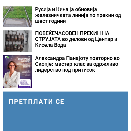
конфликти во Персискиот Залив
Русија и Кина ја обновија
железничката линија по прекин од
шест години
ПОВЕЌЕЧАСОВЕН ПРЕКИН НА
СТРУЈАТА во делови од Центар и
Кисела Вода
Александра Панајоту повторно во
Скопје: мастер-клас за одржливо
лидерство под притисок
ПРЕТПЛАТИ СЕ