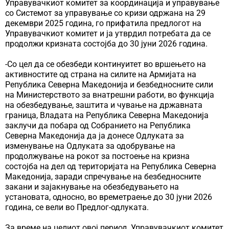
Управувачкиот комитет за координација и управување
со Системот за управување со кризи одржана на 29
декември 2025 година, го прифатила предлогот на
Управувачкиот комитет и ја утврдил потребата да се
продолжи кризната состојба до 30 јуни 2026 година.
-Со цел да се обезбеди континуитет во вршењето на
активностите од страна на силите на Армијата на
Република Северна Македонија и безбедносните сили
на Министерството за внатрешни работи, во функција
на обезбедување, заштита и чување на државната
граница, Владата на Република Северна Македонија
заклучи да побара од Собранието на Република
Северна Македонија да ја донесе Одлуката за
изменување на Одлуката за одобрување на
продолжување на рокот за постоење на кризна
состојба на дел од територијата на Република Северна
Македонија, заради спречување на безбедносните
закани и зајакнување на обезбедувањето на
установата, односно, во времетраење до 30 јуни 2026
година, се вели во Предлог-одлуката.
За време на целиот овој период, Управувачкиот комитет