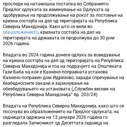
проследи на натамошна постапка во Собранието
Предлог одлуката за изменување на Одлуката за
одобрување на продолжување на рокот за постоење на
кризна состојба на дел од територијата на Република
Северна Македонија. Како што се вели во
образложението
, кризната состојба на дел на
територијата на државата се продолжува до 30 јуни
2026 година.
Владата во 2024 година донесе одлука за воведување
на кризна состојба на дел од територијата на Република
Северна Македонија и тоа на подрачјето на Општината
Гази Баба на кое е Казнено-поправната установа
Казнено-поправен дом Идризово, заради спречување на
безбедносните закани и зајакнување на
обезбедувањето на установата („Службен весник на
Република Северна Македонија“ бр. 203/24).
Владата на Република Северна Македонија, како што се
посочува во образложението на Предлог-одлуката, на
седницата одржана на 13 јануари 2026 година го
разгледала Записникот од Десеттата седница на