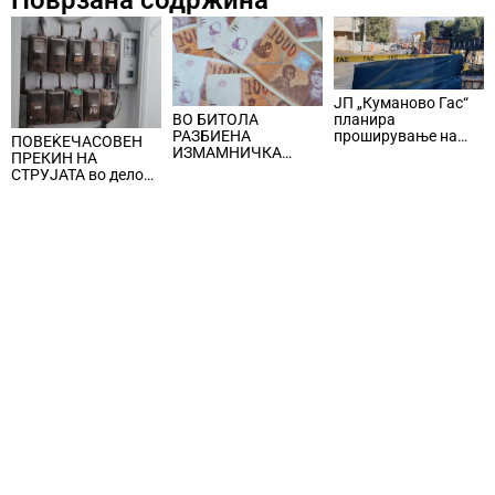
Поврзана содржина
ЈП „Куманово Гас“
ВО БИТОЛА
планира
РАЗБИЕНА
проширување на
ПОВЕЌЕЧАСОВЕН
ИЗМАМНИЧКА
дистрибутивната
ПРЕКИН НА
ШЕМА СО ЛАЖНИ
гасоводна мрежа
СТРУЈАТА во делови
СООБРАЌАЈКИ,
од Центар и Кисела
користеле броеви од
Вода
Романија, локални
лица ги преземале
пари од стари лица
и ги носеле на
непознато лице во
Бугарија