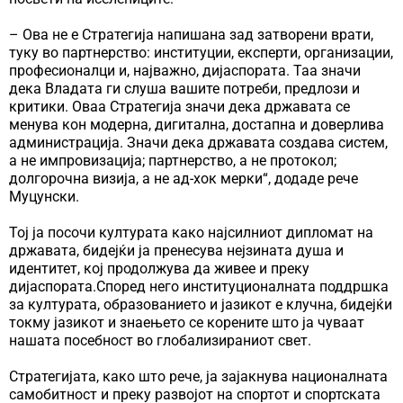
– Ова не е Стратегија напишана зад затворени врати,
туку во партнерство: институции, експерти, организации,
професионалци и, најважно, дијаспората. Таа значи
дека Владата ги слуша вашите потреби, предлози и
критики. Оваа Стратегија значи дека државата се
менува кон модерна, дигитална, достапна и доверлива
администрација. Значи дека државата создава систем,
а не импровизација; партнерство, а не протокол;
долгорочна визија, а не ад-хок мерки“, додаде рече
Муцунски.
Тој ја посочи културата како најсилниот дипломат на
државата, бидејќи ја пренесува нејзината душа и
идентитет, кој продолжува да живее и преку
дијаспората.Според него институционалната поддршка
за културата, образованието и јазикот е клучна, бидејќи
токму јазикот и знаењето се корените што ја чуваат
нашата посебност во глобализираниот свет.
Стратегијата, како што рече, ја зајакнува националната
самобитност и преку развојот на спортот и спортската