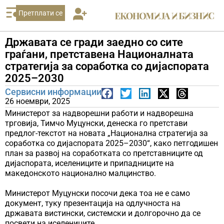
Претплати се
Државата се гради заедно со сите
граѓани, претставена Националната
стратегија за соработка со дијаспората
2025–2030
Сервисни информации
26 ноември, 2025
Министерот за надворешни работи и надворешна
трговија, Тимчо Муцунски, денеска го претстави
предлог-текстот на новата „Национална стратегија за
соработка со дијаспората 2025–2030“, како петгодишен
план за развој на соработката со претставниците од
дијаспората, иселениците и припадниците на
македонското национално малцинство.
Министерот Муцунски посочи дека тоа не е само
документ, туку презентација на одлучноста на
државата вистински, системски и долгорочно да се
посвети на иселениците.