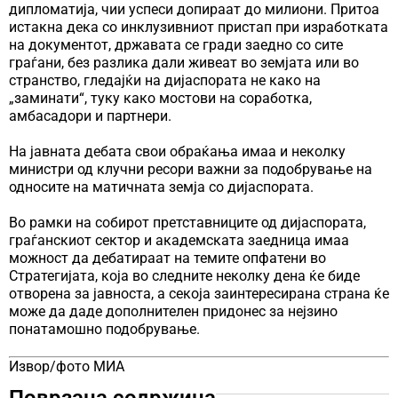
дипломатија, чии успеси допираат до милиони. Притоа
истакна дека со инклузивниот пристап при изработката
на документот, државата се гради заедно со сите
граѓани, без разлика дали живеат во земјата или во
странство, гледајќи на дијаспората не како на
„заминати“, туку како мостови на соработка,
амбасадори и партнери.
На јавната дебата свои обраќања имаа и неколку
министри од клучни ресори важни за подобрување на
односите на матичната земја со дијаспората.
Во рамки на собирот претставниците од дијаспората,
граѓанскиот сектор и академската заедница имаа
можност да дебатираат на темите опфатени во
Стратегијата, која во следните неколку дена ќе биде
отворена за јавноста, а секоја заинтересирана страна ќе
може да даде дополнителен придонес за нејзино
понатамошно подобрување.
Извор/фото МИА