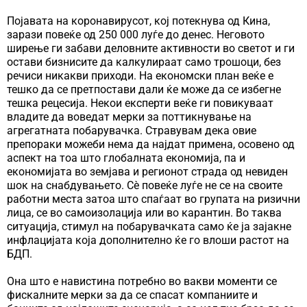
Појавата на коронавирусот, кој потекнува од Кина,
зарази повеќе од 250 000 луѓе до денес. Неговото
ширење ги забави деловните активности во светот и ги
остави бизнисите да калкулираат само трошоци, без
речиси никакви приходи. На економски план веќе е
тешко да се претпостави дали ќе може да се избегне
тешка рецесија. Некои експерти веќе ги повикуваат
владите да воведат мерки за поттикнување на
агрегатната побарувачка. Стравувам дека овие
препораки можеби нема да најдат примена, осовено од
аспект на тоа што глобалната економија, па и
економијата во земјава и регионот страда од невиден
шок на снабдувањето. Сѐ повеќе луѓе не се на своите
работни места затоа што спаѓаат во групата на ризични
лица, се во самоизолација или во карантин. Во таква
ситуација, стимул на побарувачката само ќе ја зајакне
инфлацијата која дополнително ќе го влоши растот на
БДП.
Она што е навистина потребно во вакви моменти се
фискалните мерки за да се спасат компаниите и