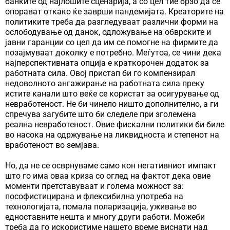
банките од најлошите сценарија, а со цел тие брзо да се
опорават откако ќе заврши пандемијата. Креаторите на
политиките треба да разгледуваат различни форми на
ослободување од данок, одложување на обврските и
јавни гаранции со цел да им се помогне на фирмите да
позајмуваат доколку е потребно. Меѓутоа, се чини дека
најперспективната опција е краткорочен додаток за
работната сила. Овој пристап би го компензирал
недоволното ангажирање на работната сила преку
истите канали што веќе се користат за осигурување од
невработеност. Не би чинело ништо дополнително, а ги
спречува загубите што би следеле при зголемена
реална невработеност. Овие фискални политики би биле
во насока на одржување на ликвидноста и степенот на
вработеност во земјава.
Но, да не се осврнуваме само кон негативниот импакт
што го има оваа криза со оглед на фактот дека овие
моменти претставуваат и голема можност за:
пософистицирана и флексибилна употреба на
технологијата, помала поларизација, уживање во
едноставните нешта и многу други работи. Можеби
треба да го искористиме нашето време виснати над