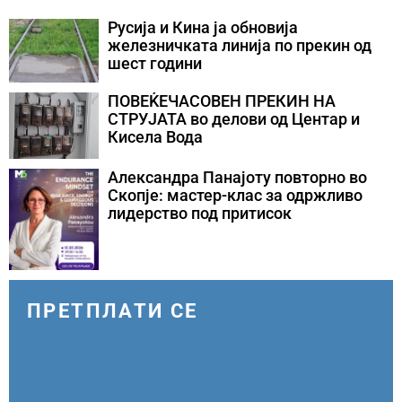
конфликти во Персискиот Залив
Русија и Кина ја обновија
железничката линија по прекин од
шест години
ПОВЕЌЕЧАСОВЕН ПРЕКИН НА
СТРУЈАТА во делови од Центар и
Кисела Вода
Александра Панајоту повторно во
Скопје: мастер-клас за одржливо
лидерство под притисок
ПРЕТПЛАТИ СЕ