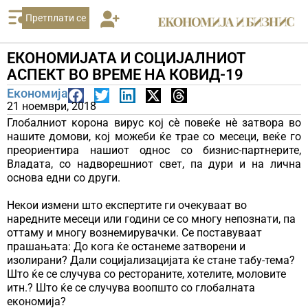
Претплати се
ЕКОНОМИЈАТА И СОЦИЈАЛНИОТ
АСПЕКТ ВО ВРЕМЕ НА КОВИД-19
Економија
21 ноември, 2018
Глобалниот корона вирус кој сѐ повеќе нѐ затвора во
нашите домови, кој можеби ќе трае со месеци, веќе го
преориентира нашиот однос со бизнис-партнерите,
Владата, со надворешниот свет, па дури и на лична
основа едни со други.
Некои измени што eкспертите ги очекуваат во
наредните месеци или години се со многу непознати, па
оттаму и многу вознемирувачки. Се поставуваат
прашањата: До кога ќе останеме затворени и
изолирани? Дали социјализацијата ќе стане табу-тема?
Што ќе се случува со рестораните, хотелите, моловите
итн.? Што ќе се случува воопшто со глобалната
економија?