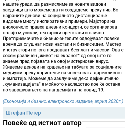
нашите уреди, да размислиме за новите видови
заедници што можеме да ги создадеме преку нив. Во
најраните денови нa социјалното дистанцирање
видовме многу инспиративни примери. Мајстори на
виолончело правеа дневни концерти, се организираа
онлајн мјузикли, театарски претстави и слично.
Претприемачите и бизнис-ангелите одвојуваат повеќе
време да слушнат нови настапи и бизнис-идеи. Мастер
инструктори по јога предаваат бесплатни часови. Ова е
сосем различен „живот на екранот“ од оној што го
знаеме пред појавата на овој мистериозен вирус.
Живееме денови на кршење на табуата за социјалните
медиуми преку користење на човековата дарежливост
и емпатија. Можеме да заклучиме дека дефинитивно
„хуманизацијата“ е моќното наследство кое ќе остане
по завршувањето на пандемијата на ковид-19.
(Економија и бизнис, електронско издание, април 2020г.)
Штефан Петер
Повеќе од истиот автор