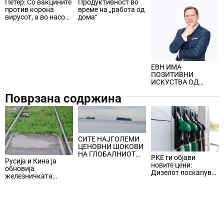
Петер: Со вакцините
Продуктивност во
против корона
време на „работа од
вирусот, а во насока
дома“
на закрепнување на
економијата!
ЕВН ИМА
ПОЗИТИВНИ
ИСКУСТВА ОД
ЛИБЕРАЛИЗАЦИЈА
Поврзана содржина
НА ПАЗАРОТ НА
СТРУЈА
СИТЕ НАЈГОЛЕМИ
ЦЕНОВНИ ШОКОВИ
НА ГЛОБАЛНИОТ
РКЕ ги објави
Русија и Кина ја
ПАЗАР НА НАФТА се
новите цени:
обновија
поврзани со воените
Дизелот поскапува
железничката
конфликти во
за 14,5 денари, а
линија по прекин од
Персискиот Залив
бензините за 5
шест години
денари