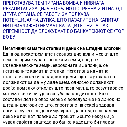
ПРЕТСТАВУВА ТЕМПИРАНА БОМБА И НИВНАТА
РЕКАПИТАЛИЗАЦИЈА Е ОЧАЈНО ПОТРЕБНА И ИТНА. ОД
ДРУГА СТРАНА, СЕ РАБОТИ ЗА ТОЛКАВА
ПОТЕНЦИЈАЛНА ДУПКА, ШТО ПАЗАРИТЕ НА КАПИТАЛ
НИ ПРИБЛИЖНО НЕМААТ КАПАЦИТЕТ НИТУ ПАК
СПРЕМНОСТ ДА ВЛОЖУВААТ ВО БАНКАРСКИОТ СЕКТОР
ВО ЕУ
Негативни каматни стапки и данок на штедни влогови
Една од поекстремните неконвенционални мерки што
веќе се применуваат во некои земји, пред сѐ
Скандинавските земји, еврозоната и Јапонија, се
негативните каматни стапки. Негативна каматна
стапка е логички парадокс: кредиторот му плаќа на
должникот за да му даде заем, односно должникот
враќа помалку отколку што позајмил, што резултира со
математички сигурна загуба за кредиторот. Како
составен дел на оваа мерка е воведување на данок на
штедни влогови со што, спротивно на секоја здрава
логика, луѓето се дестимулираат да штедат со надеж
дека ќе почнат повеќе да трошат. Зошто некој би ја
чувал својата заштеда во банка каде што би плаќал