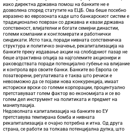
иако директна државна помош на банките не е
дозволена според статутите на ЕЦБ. Ова беше посебно
изразено во еврозоната каде што банкарскиот систем е
традиционално поврзан со државна и квази државна
сопственост, влијателни и богати семејни династии,
големи компании и конгломерати и работнички
синдикати. Исто така, поради нивната сопственичка
структура и политичко значење, рекапитализација на
банките преку издавање акции на слободниот пазар не
беше атрактивна опција за најголемите акционери и
раководствата поради потенцијално губење на влијание
и контрола врз своите банки. Банките во Европа се
позатворени, регулативата е таква што речиси е
невозможно да се појави нова конкуренција, имаат
историски врски со големи корпорации, процентуално
претставуваат голем фактор во економијата и се во
голем дел инструмент на политиката и предмет на
манипулација.
Недоволната капитализација на банките во ЕУ
претставува темпирана бомба и нивната
рекапитализација е очајно потребна и итна. Од друга
страна, се работи за толкава потенцијална дупка, што