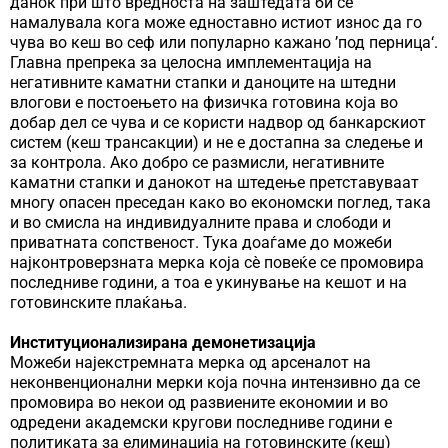
данок при што вредноста на заштедата би се
намалувала кога може едноставно истиот износ да го
чува во кеш во сеф или популарно кажано ’под перница‘.
Главна препрека за целосна имплементација на
негативните каматни стапки и даноците на штедни
влогови е постоењето на физичка готовина која во
добар дел се чува и се користи надвор од банкарскиот
систем (кеш трансакции) и не е достапна за следење и
за контрола. Ако добро се размисли, негативните
каматни стапки и данокот на штедење претставуваат
многу опасен преседан како во економски поглед, така
и во смисла на индивидуалните права и слободи и
приватната сопственост. Тука доаѓаме до можеби
најконтроверзната мерка која сѐ повеќе се промовира
последниве години, а тоа е укинување на кешот и на
готовинските плаќања.
Институционализирана демонетизација
Можеби најекстремната мерка од арсеналот на
неконвенционални мерки која почна интензивно да се
промовира во некои од развиените економии и во
одредени академски кругови последниве години е
политиката за елиминација на готовинските (кеш)