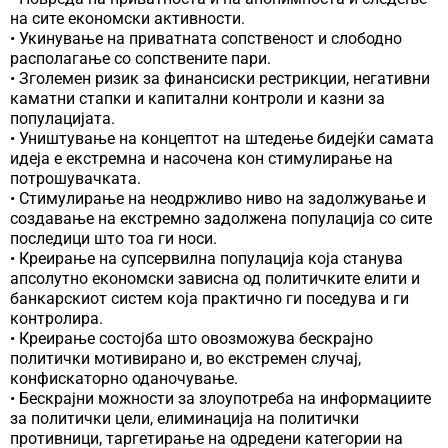
на сите економски активности.
• Укинување на приватната сопственост и слободно
располагање со сопствените пари.
• Зголемен ризик за финансиски рестрикции, негативни
каматни стапки и капитални контроли и казни за
популацијата.
• Уништување на концептот на штедење бидејќи самата
идеја е екстремна и насочена кон стимулирање на
потрошувачката.
• Стимулирање на неодржливо ниво на задолжување и
создавање на екстремно задолжена популација со сите
последици што тоа ги носи.
• Креирање на супсервилна популација која станува
апсолутно економски зависна од политичките елити и
банкарскиот систем која практично ги поседува и ги
контролира.
• Креирање состојба што овозможува бескрајно
политички мотивирано и, во екстремен случај,
конфискаторно оданочување.
• Бескрајни можности за злоупотреба на информациите
за политички цели, елиминација на политички
противници, таргетирање на одредени категории на