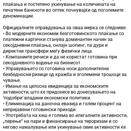
плаќања и постепено укинување на количината на
печатени банкноти во оптек почнувајќи од поголемите
деноминации.
Официјалните оправдувања за оваа мерка се следниве:
• Во модерните економии безготовинското плаќање со
платежни картички станува доминантен начин за
секојдневни плаќања, онлајн шопинг, па дури и
директни трансфери меѓу физички лица.
• Компаниите речиси и да не користат готовина при
секојдневното водење на бизнисот.
• Управувањето со готовина носи дополнителни
безбедносни ризици од кражба и зголемени трошоци за
чување.
• Имање на целосна евиденција за економските
активности, што ќе придонесе во донесувањето на
’подобри‘ владини економски политики.
• Елиминација на даночна евазија и голем процент на
непријавени готовински приходи.
• Употребата на кеш е голема во илегалните активности,
„перење“ на пари и финансирање на тероризам и со
негово намалување или укинување овие активности ќе