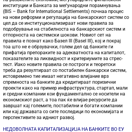
институции и Банката за меѓународни порамнувања
(BIS – Bank for International Settlements) почнаа процес
на нови реформи и регулација на банкарскиот систем со
цел да се институционализираат нови правила за
подобрување на стабилноста на банкарскиот систем и
отпорноста на системски шокови. Новиот сет на
правила е познат како Базел III (Basel III), кој и покрај
тоа што не е обрзувачки, голем дел од банките ги
прифатија препораките за адекватноста на капиталот,
показателите за ликвидност и критериумите за стрес-
тест. Иако новите правила се построги и теоретски
треба да резултираат со постабилен банкарски систем,
истовремено тие имаат негативно влијание врз
спремноста на банките да кредитираат поризични
проекти како на пример инфраструктура, стартап, мали
и средни компании кои фундаментално се носители на
економскиот раст, а тоа пак ќе влијае ресурсите да
завршат кај големите, постабилни и богати компании
или кај државата со сите последици по економијата и
перспективите за идниот развој.
НЕДОВОЛНАТА КАПИТАЛИЗАЦИЈА НА БАНКИТЕ ВО ЕУ