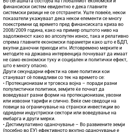
Во сегашната состојба на глобалниот економски и
финансиски систем евидентно е дека главните
системски ризици не се отстранети. Уште повеќе, некои
показатели укажуваат дека некои елементи се многу
поекстремни од времето пред финансиската криза во
2008/2009 година, како на пример општото ниво на
задолженост како во апсолутен износ, така и релативно
спрема главните економски параметри како што е БДП,
вкупни даночни приходи итн. Истовремено мерките и
методите на државна интервенција почнуваат да имаат
не само економски туку и социјален и политички ефект,
што е многу опасно.
Други секундарни ефекти на овие политики кои
стануваат сѐ повидливи со тек на времето се:
• Протекционизам и трговска војна – поради разни
популистички политики, земјите ќе почнат да
воведуваат разни форми на протекционизам, увозни
или извозни тарифи и слично. Веќе сме сведоци на
повици за ограничување на странски инвестиции во
одредени индустриски сектори или воведување на
ембарга и други мерки.
• Дестимулативно оданочување – Во развиените земји
(посебно во ЕУ) ефективното вкупно оданочување е