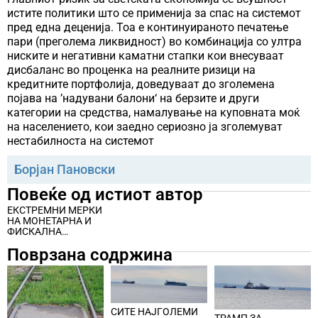
истите политики што се применија за спас на системот
пред една деценија. Тоа е континуираното печатење
пари (преголема ликвидност) во комбинација со ултра
ниските и негативни каматни стапки кои внесуваат
дисбаланс во проценка на реалните ризици на
кредитните портфолија, доведуваат до зголемена
појава на ’надувани балони‘ на берзите и други
категории на средства, намалување на куповната моќ
на населението, кои заедно сериозно ја зголемуват
нестабилноста на системот
Борјан Пановски
Повеќе од истиот автор
ЕКСТРЕМНИ МЕРКИ
НА МОНЕТАРНА И
ФИСКАЛНА
ИНТЕРВЕНЦИЈА ВО
Поврзана содржина
ПОСТКРИЗНИОТ
ПЕРИОД 2011 –
2018 ГОДИНА И
ПОТЕНЦИЈАЛНИ
ЕФЕКТИ И
ПОСЛЕДИЦИ ЗА
СИТЕ НАЈГОЛЕМИ
ГЛОБАЛНИОТ