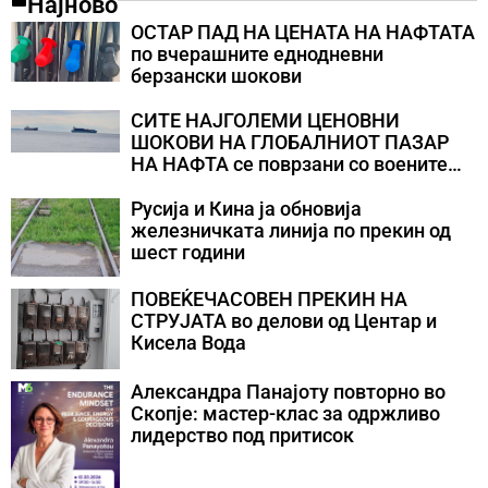
Најново
ОСТАР ПАД НА ЦЕНАТА НА НАФТАТА
по вчерашните еднодневни
берзански шокови
СИТЕ НАЈГОЛЕМИ ЦЕНОВНИ
ШОКОВИ НА ГЛОБАЛНИОТ ПАЗАР
НА НАФТА се поврзани со воените
конфликти во Персискиот Залив
Русија и Кина ја обновија
железничката линија по прекин од
шест години
ПОВЕЌЕЧАСОВЕН ПРЕКИН НА
СТРУЈАТА во делови од Центар и
Кисела Вода
Александра Панајоту повторно во
Скопје: мастер-клас за одржливо
лидерство под притисок