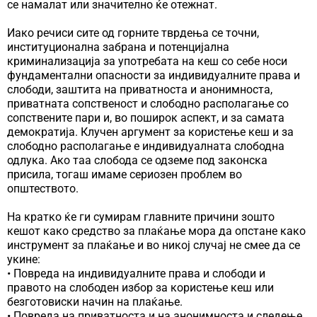
се намалат или значително ќе отежнат.
Иако речиси сите од горните тврдења се точни,
институционална забрана и потенцијална
криминализација за употребата на кеш со себе носи
фундаментални опасности за индивидуалните права и
слободи, заштита на приватноста и анонимноста,
приватната сопственост и слободно располагање со
сопствените пари и, во поширок аспект, и за самата
демократија. Клучен аргумент за користење кеш и за
слободно располагање е индивидуалната слободна
одлука. Ако таа слобода се одземе под законска
присила, тогаш имаме сериозен проблем во
општеството.
На кратко ќе ги сумирам главните причини зошто
кешот како средство за плаќање мора да опстане како
инструмент за плаќање и во никој случај не смее да се
укине:
• Повреда на индивидуалните права и слободи и
правото на слободен избор за користење кеш или
безготовиски начин на плаќање.
• Повреда на приватноста и на анонимноста и следење