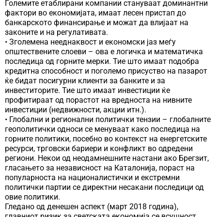
Големите етаблирани компании стануваат доминантни
фактори во економијата, имаат лесен пристап до
банкарското финансирање и можат да влијаат на
законите и на регулативата.
• Зголемена нееднаквост и економски јаз меѓу
општествените слоеви – ова е логичка и математичка
последица од горните мерки. Тие што имаат подобра
кредитна способност и поголемо присуство на пазарот
ќе бидат посигурни клиенти за банките и за
инвеститорите. Тие што имаат инвестиции ќе
профитираат од порастот на вредноста на нивните
инвестиции (недвижности, акции итн.).
• Глобални и регионални политички тензии – глобалните
геополитички односи се менуваат како последица на
горните политики, посебно во контекст на енергетските
ресурси, трговски бариери и конфликт во одредени
региони. Некои од неодамнешните настани ако Брегзит,
гласањето за независност на Каталонија, пораст на
популарноста на националистички и екстремни
политички партии се директни несакани последици од
овие политики.
Гледано од денешен аспект (март 2018 година),
главниот ризик за светската економија се всушност