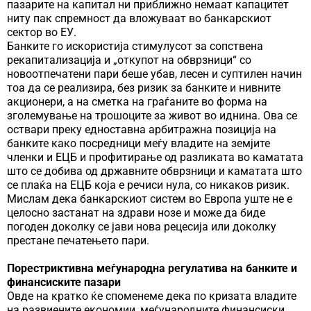
пазарите на капитал ни приближно немаат капацитет
ниту пак спремност да вложуваат во банкарскиот
сектор во ЕУ.
Банките го искористија стимулусот за сопствена
рекапитализација и „откупот на обврзници“ со
новоотпечатени пари беше убав, лесен и суптилен начин
тоа да се реализира, без ризик за банките и нивните
акционери, а на сметка на граѓаните во форма на
зголемување на трошоците за живот во иднина. Ова се
оствари преку едноставна арбитражна позиција на
банките како посредници меѓу владите на земјите
членки и ЕЦБ и профитирање од разликата во каматата
што се добива од државните обврзници и каматата што
се плаќа на ЕЦБ која е речиси нула, со никаков ризик.
Мислам дека банкарскиот систем во Европа уште не е
целосно застанат на здрави нозе и може да биде
погоден доколку се јави нова рецесија или доколку
престане печатењето пари.
Порестриктивна меѓународна регулатива на банките и
финансиските пазари
Овде на кратко ќе споменеме дека по кризата владите
на развиените економии, меѓународните финансиски