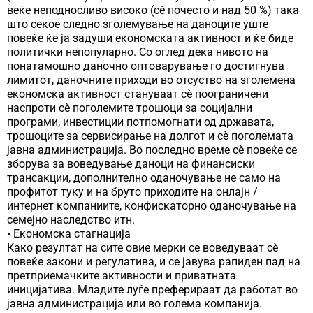
веќе неподносливо високо (сѐ почесто и над 50 %) така
што секое следно зголемување на даноците уште
повеќе ќе ја задуши економската активност и ќе биде
политички непопуларно. Со оглед дека нивото на
понатамошно даночно оптоварување го достигнува
лимитот, даночните приходи во отсуство на зголемена
економска активност стануваат сѐ поограничени
наспроти сѐ поголемите трошоци за социјални
програми, инвестиции потпомогнати од државата,
трошоците за сервисирање на долгот и сѐ поголемата
јавна администрација. Во последно време сѐ повеќе се
зборува за воведување даноци на финансиски
трансакции, дополнително оданочување не само на
профитот туку и на бруто приходите на онлајн /
интернет компаниите, конфискаторно оданочување на
семејно наследство итн.
• Економска стагнација
Како резултат на сите овие мерки се воведуваат сѐ
повеќе закони и регулатива, и се јавува рапиден пад на
претприемачките активности и приватната
иницијатива. Младите луѓе преферираат да работат во
јавна администрација или во голема компанија.