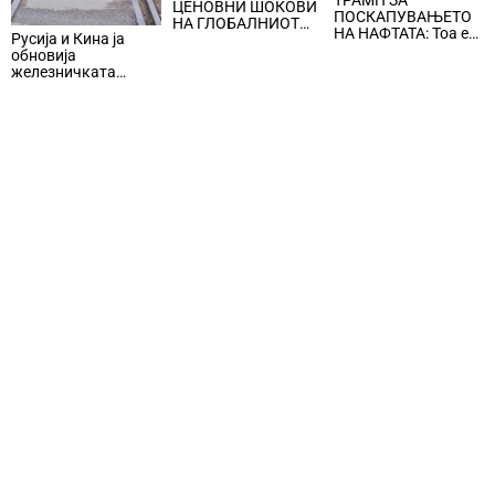
ТРАМП ЗА
ЦЕНОВНИ ШОКОВИ
ФИНАНСИСКИ,
ПОСКАПУВАЊЕТО
НА ГЛОБАЛНИОТ
ПОЛИТИЧКИ И
НА НАФТАТА: Тоа е
Русија и Кина ја
ПАЗАР НА НАФТА се
СОЦИОЕКОНОМСКИ
мала цена што
обновија
поврзани со воените
СИСТЕМ (ПРВ ДЕЛ)
треба да се плати за
железничката
конфликти во
безбедноста и
линија по прекин од
Персискиот Залив
мирот
шест години