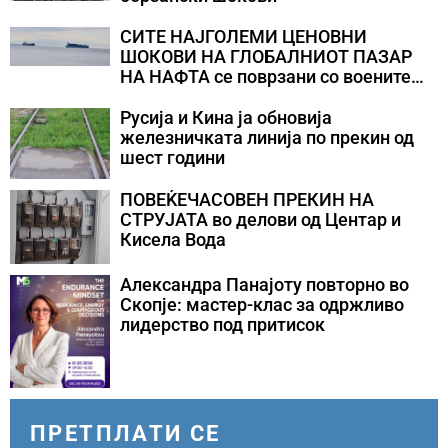
СИТЕ НАЈГОЛЕМИ ЦЕНОВНИ
ШОКОВИ НА ГЛОБАЛНИОТ ПАЗАР
НА НАФТА се поврзани со воените
конфликти во Персискиот Залив
Русија и Кина ја обновија
железничката линија по прекин од
шест години
ПОВЕЌЕЧАСОВЕН ПРЕКИН НА
СТРУЈАТА во делови од Центар и
Кисела Вода
Александра Панајоту повторно во
Скопје: мастер-клас за одржливо
лидерство под притисок
ПРЕТПЛАТИ СЕ