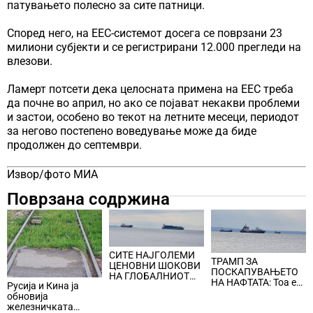
патувањето полесно за сите патници.
Според него, на ЕЕС-системот досега се поврзани 23
милиони субјекти и се регистрирани 12.000 прегледи на
влезови.
Ламерт потсети дека целосната примена на ЕЕС треба
да почне во април, но ако се појават некакви проблеми
и застои, особено во текот на летните месеци, периодот
за негово постепено воведување може да биде
продолжен до септември.
Извор/фото МИА
Поврзана содржина
СИТЕ НАЈГОЛЕМИ
ТРАМП ЗА
ЦЕНОВНИ ШОКОВИ
ПОСКАПУВАЊЕТО
НА ГЛОБАЛНИОТ
НА НАФТАТА: Тоа е
Русија и Кина ја
ПАЗАР НА НАФТА се
мала цена што
обновија
поврзани со воените
треба да се плати за
железничката
конфликти во