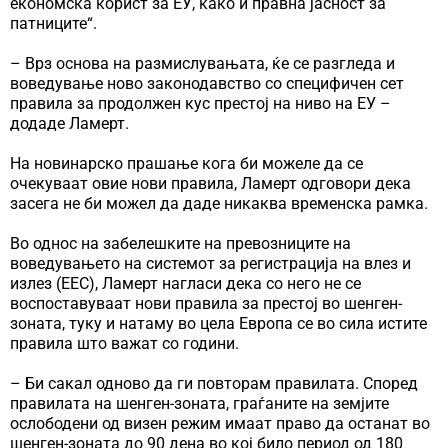
економска корист за ЕУ, како и правна јасност за
патниците“.
– Врз основа на размислувањата, ќе се разгледа и
воведување ново законодавство со специфичен сет
правила за продолжен кус престој на ниво на ЕУ –
додаде Ламерт.
На новинарско прашање кога би можеле да се
очекуваат овие нови правила, Ламерт одговори дека
засега не би можел да даде никаква временска рамка.
Во однос на забелешките на превозниците на
воведувањето на системот за регистрација на влез и
излез (ЕЕС), Ламерт нагласи дека со него не се
воспоставуваат нови правила за престој во шенген-
зоната, туку и натаму во цела Европа се во сила истите
правила што важат со години.
– Би сакал одново да ги повторам правилата. Според
правилата на шенген-зоната, граѓаните на земјите
ослободени од визен режим имаат право да останат во
шенген-зоната до 90 дена во кој било период од 180