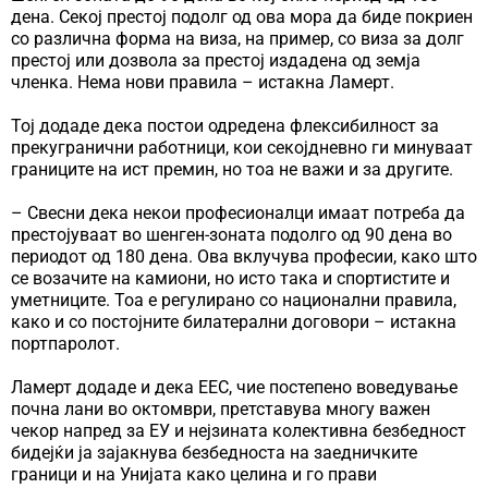
дена. Секој престој подолг од ова мора да биде покриен
со различна форма на виза, на пример, со виза за долг
престој или дозвола за престој издадена од земја
членка. Нема нови правила – истакна Ламерт.
Тој додаде дека постои одредена флексибилност за
прекугранични работници, кои секојдневно ги минуваат
границите на ист премин, но тоа не важи и за другите.
– Свесни дека некои професионалци имаат потреба да
престојуваат во шенген-зоната подолго од 90 дена во
периодот од 180 дена. Ова вклучува професии, како што
се возачите на камиони, но исто така и спортистите и
уметниците. Тоа е регулирано со национални правила,
како и со постојните билатерални договори – истакна
портпаролот.
Ламерт додаде и дека ЕЕС, чие постепено воведување
почна лани во октомври, претставува многу важен
чекор напред за ЕУ и нејзината колективна безбедност
бидејќи ја зајакнува безбедноста на заедничките
граници и на Унијата како целина и го прави