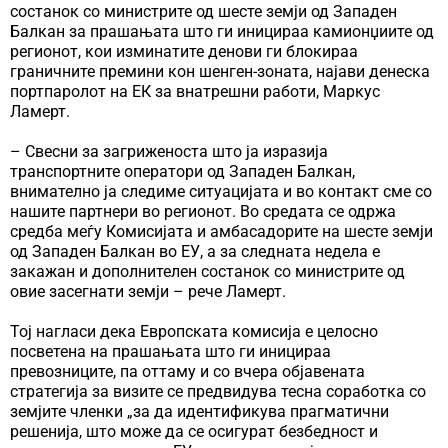
состанок со министрите од шесте земји од Западен
Балкан за прашањата што ги иницираа камионџиите од
регионот, кои изминатите денови ги блокираа
граничните премини кон шенген-зоната, најави денеска
портпаролот на ЕК за внатрешни работи, Маркус
Ламерт.
– Свесни за загриженоста што ја изразија
транспортните оператори од Западен Балкан,
внимателно ја следиме ситуацијата и во контакт сме со
нашите партнери во регионот. Во средата се одржа
средба меѓу Комисијата и амбасадорите на шесте земји
од Западен Балкан во ЕУ, а за следната недела е
закажан и дополнителен состанок со министрите од
овие засегнати земји – рече Ламерт.
Тој нагласи дека Европската комисија е целосно
посветена на прашањата што ги иницираа
превозниците, па оттаму и со вчера објавената
стратегија за визите се предвидува тесна соработка со
земјите членки „за да идентификува прагматични
решенија, што може да се осигурат безбедност и