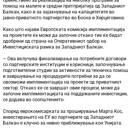
првенствено за реализација на неколку програми за
помош на малите и средни претпријатија од Западниот
Балкан, како и за зајакнување на капацитетите во
јавно-приватното партнерство во Босна и Херцеговина.
Како што најави Европската комисија имплементација
на проектите ќе може да започне откако тие ќе бидат
одобрени од страна на Оперативниот одбор на
Инвестициската рамка за Западниот Балкан.
– Ова вклучува финализирање на потребните договори
со партнерските институции и корисници, започнување
подготвителни студии за активности за техничка помош
и завршување на процедурите потребни за да се
овозможи имплементација на проекти од приватниот
сектор. Откако ќе се завршат овие процеси, може да
започне имплементацијата на поддржаните инвестиции,
се додава во соопштението.
Според еврокомесарката за проширување Марта Кос,
инвестирањето на ЕУ во партнерите од Западниот
Балкан е клучно за нивно приближување кон Унијата.