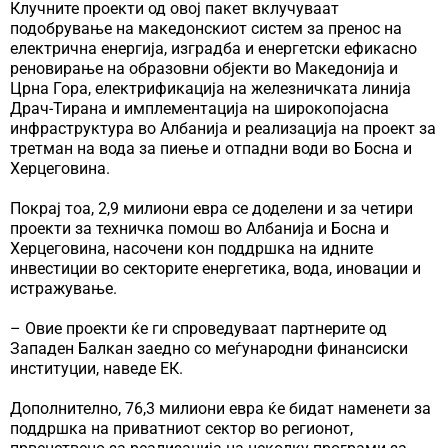
Клучните проекти од овој пакет вклучуваат
подобрување на македонскиот систем за пренос на
електрична енергија, изградба и енергетски ефикасно
реновирање на образовни објекти во Македонија и
Црна Гора, електрификација на железничката линија
Драч-Тирана и имплементација на широкопојасна
инфраструктура во Албанија и реализација на проект за
третман на вода за пиење и отпадни води во Босна и
Херцеговина.
Покрај тоа, 2,9 милиони евра се доделени и за четири
проекти за техничка помош во Албанија и Босна и
Херцеговина, насочени кон поддршка на идните
инвестиции во секторите енергетика, вода, иновации и
истражување.
– Овие проекти ќе ги спроведуваат партнерите од
Западен Балкан заедно со меѓународни финансиски
институции, наведе ЕК.
Дополнително, 76,3 милиони евра ќе бидат наменети за
поддршка на приватниот сектор во регионот,