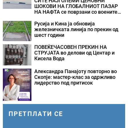
СИТЕ НАЈГОЛЕМИ ЦЕНОВНИ
ШОКОВИ НА ГЛОБАЛНИОТ ПАЗАР
НА НАФТА се поврзани со воените
конфликти во Персискиот Залив
Русија и Кина ја обновија
железничката линија по прекин од
шест години
ПОВЕЌЕЧАСОВЕН ПРЕКИН НА
СТРУЈАТА во делови од Центар и
Кисела Вода
Александра Панајоту повторно во
Скопје: мастер-клас за одржливо
лидерство под притисок
ПРЕТПЛАТИ СЕ