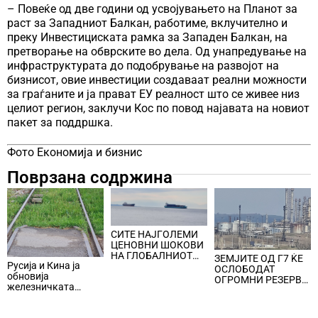
– Повеќе од две години од усвојувањето на Планот за
раст за Западниот Балкан, работиме, вклучително и
преку Инвестициската рамка за Западен Балкан, на
претворање на обврските во дела. Од унапредување на
инфраструктурата до подобрување на развојот на
бизнисот, овие инвестиции создаваат реални можности
за граѓаните и ја прават ЕУ реалност што се живее низ
целиот регион, заклучи Кос по повод најавата на новиот
пакет за поддршка.
Фото Економија и бизнис
Поврзана содржина
СИТЕ НАЈГОЛЕМИ
ЦЕНОВНИ ШОКОВИ
НА ГЛОБАЛНИОТ
ЗЕМЈИТЕ ОД Г7 ЌЕ
Русија и Кина ја
ПАЗАР НА НАФТА се
ОСЛОБОДАТ
обновија
поврзани со воените
ОГРОМНИ РЕЗЕРВИ
железничката
конфликти во
ЗА СМИРУВАЊЕ НА
линија по прекин од
Персискиот Залив
ЦЕНИТЕ НА
шест години
НАФТАТА