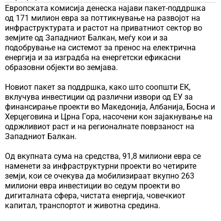
Европската комисија денеска најави пакет-поддршка
од 171 милион евра за поттикнување на развојот на
инфраструктурата и растот на приватниот сектор во
земјите од Западниот Балкан, меѓу кои и за
подобрување на системот за пренос на електрична
енергија и за изградба на енергетски ефикасни
образовни објекти во земјава.
Новиот пакет за поддршка, како што соопшти ЕК,
вклучува инвестиции од различни извори од ЕУ за
финансирање проекти во Македонија, Албанија, Босна и
Херцеговина и Црна Гора, насочени кон зајакнување на
одржливиот раст и на регионалнате поврзаност на
Западниот Балкан.
Од вкупната сума на средства, 91,8 милиони евра се
наменети за инфраструктурни проекти во четирите
земји, кои се очекува да мобилизираат вкупно 263
милиони евра инвестиции во седум проекти во
дигиталната сфера, чистата енергија, човечкиот
капитал, транспортот и животна средина.