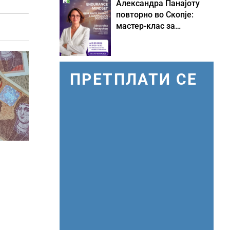
Александра Панајоту
повторно во Скопје:
мастер-клас за
одржливо лидерство
под притисок
ПРЕТПЛАТИ СЕ
О
ги
и лица
о