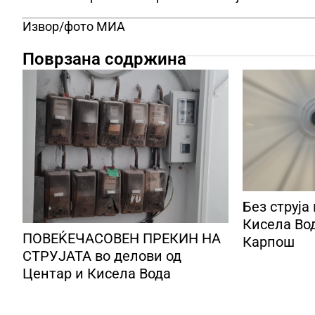
Извор/фото МИА
Поврзана содржина
Без струја
Кисела Вод
ПОВЕЌЕЧАСОВЕН ПРЕКИН НА
Карпош
СТРУЈАТА во делови од
Центар и Кисела Вода