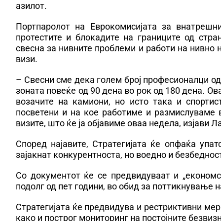
азилот.
Портпаролот на Еврокомисијата за внатрешн
протестите и блокадите на границите од стра
свесна за нивните проблеми и работи на нивно 
визи.
– Свесни сме дека голем број професионалци од
зоната повеќе од 90 дена во рок од 180 дена. Ов
возачите на камиони, но исто така и спорти
посветени и на кое работиме и размислуваме в
визите, што ќе ја објавиме оваа недела, изјави Л
Според најавите, Стратегијата ќе опфаќа упат
зајакнат конкурентноста, но воедно и безбедност
Со документот ќе се предвидуваат и „економс
подолг од пет години, во обид за поттикнување 
Стратегијата ќе предвидува и рестриктивни мерк
како и построг мониторинг на постојните безвиз