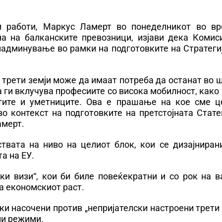
и работи, Маркус Ламерт во понеделникот во вр
на на балканските превозници, изјави дека Комиси
надминување во рамки на подготовките на Стратеги
 трети земји може да имаат потреба да останат во 
а ги вклучува професиите со висока мобилност, како
стите и уметниците. Ова е прашање на кое сме ц
о контекст на подготовките на претстојната Стате
амерт.
ствата на ниво на целиот блок, кои се дизајниран
а на ЕУ.
ки визи“, кои би биле повеќекратни и со рок на 
на економскиот раст.
и насочени против „непријателски настроени трети 
ни режими.