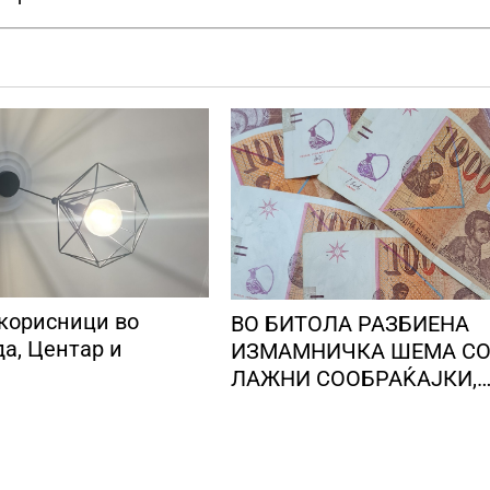
 корисници во
ВО БИТОЛА РАЗБИЕНА
а, Центар и
ИЗМАМНИЧКА ШЕМА С
ЛАЖНИ СООБРАЌАЈКИ,
користеле броеви од
Романија, локални лица 
преземале пари од стар
и ги носеле на непознат