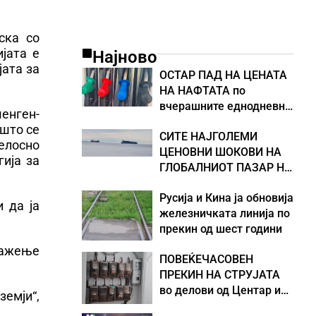
ска со
јата е
Најново
јата за
ОСТАР ПАД НА ЦЕНАТА
НА НАФТАТА по
вчерашните еднодневни
шенген-
берзански шокови
 што се
СИТЕ НАЈГОЛЕМИ
елосно
ЦЕНОВНИ ШОКОВИ НА
гија за
ГЛОБАЛНИОТ ПАЗАР НА
НАФТА се поврзани со
Русија и Кина ја обновија
воените конфликти во
и да ја
железничката линија по
Персискиот Залив
прекин од шест години
важење
ПОВЕЌЕЧАСОВЕН
ПРЕКИН НА СТРУЈАТА
во делови од Центар и
земји“,
Кисела Вода