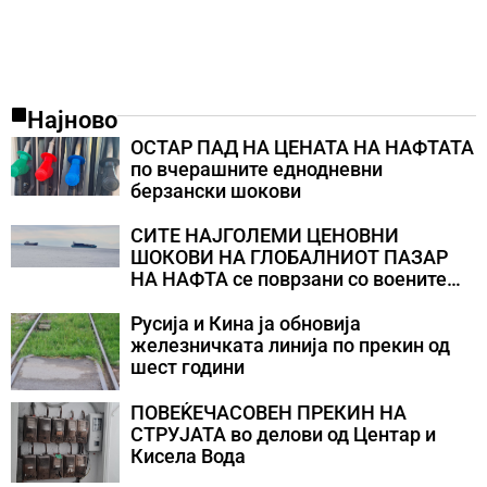
Најново
ОСТАР ПАД НА ЦЕНАТА НА НАФТАТА
по вчерашните еднодневни
берзански шокови
СИТЕ НАЈГОЛЕМИ ЦЕНОВНИ
ШОКОВИ НА ГЛОБАЛНИОТ ПАЗАР
НА НАФТА се поврзани со воените
конфликти во Персискиот Залив
Русија и Кина ја обновија
железничката линија по прекин од
шест години
ПОВЕЌЕЧАСОВЕН ПРЕКИН НА
СТРУЈАТА во делови од Центар и
Кисела Вода