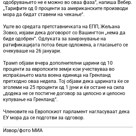
одобрувањето не е можно во оваа фаза“, напиша Вебер.
„Тарифите од 0 проценти за американските производи
мора да бидат ставени на чекање“.
Уште во средата претставничката на ЕПП, Жељана
Зовко, изјави дека договорот со Вашингтон „нема да
биде одобрен“. Одлуката за замрзнување на
ратификацијата потоа беше одложена, а гласањето се
очекуваше на 26 јануари.
Трамп објави вчера дополнителни царини од 10
проценти за европските земји кои учествуваа во
испраќањето мала воена единица на Гренланд
претходно оваа недела. Тој објави дека царината ќе се
зголеми на 25 проценти од 1 јуни и ќе остане на сила
„додека не се постигне договор за целосно и целосно
купување на Гренланд“.
Членовите на Европскиот парламент нагласуваат дека
ЕУ мора да се подготви за одговор.
Извор/фото МИА