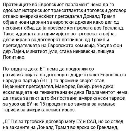
Пратениците во Европскиот парламент нема да го
одобрат историскиот трансатлантски трговски договор
откако американскиот претседател Доналд Трамп
објави нови царини за европски држави како дел од
неговиот обид да ја преземе контролата врз Гренланд.
Така, иднината на примирјето во трговската војна,
дефинирана со договорот потпишан од Трамп и
претседателката на Европската комисија, Урсула фон
дер Лајен, минатиот јули, стана неизвесна, пишува
Политико.
Потврдата дека ЕП нема да продолжи со
ратификацијата на договорот дојде откако Европската
народна партија (ЕПП) го промени својот став.
Нејзиниот претседател, Манфред Вебер, рече дека
ескалацијата на тензиите значи дека Парламентот нема
да гласа за пакт што би поставил американски тарифи
за увоз од ЕУ на 15 проценти во замена за немање
тарифи за американскиот извоз.
„ЕПП е за трговски договор меѓу ЕУ и САД, но со оглед
на заканите на Доналд Трамп во врска со Гренланд,