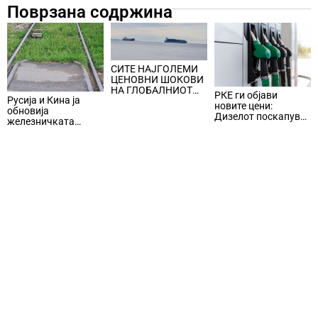
Поврзана содржина
СИТЕ НАЈГОЛЕМИ
ЦЕНОВНИ ШОКОВИ
НА ГЛОБАЛНИОТ
РКЕ ги објави
Русија и Кина ја
ПАЗАР НА НАФТА се
новите цени:
обновија
поврзани со воените
Дизелот поскапува
железничката
конфликти во
за 14,5 денари, а
линија по прекин од
Персискиот Залив
бензините за 5
шест години
денари