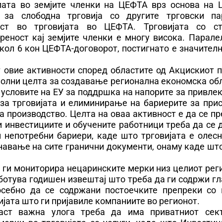
лата во земјите членки на ЦЕФТА врз основа на 
 за слободна трговија со другите трговски па
ост во трговијата во ЦЕФТА. Трговијата со с
реност кај земјите членки е многу висока. Парале
кол 6 кон ЦЕФТА-договорот, постигнато е значител
 овие активности според областите од Акцискиот п
сполни целта за создавање регионална економска об
 условите на ЕУ за поддршка на напорите за привл
за трговијата и елиминирање на бариерите за прис
а производство. Целта на оваа активност е да се п
 и инвестициите и обучените работници треба да се
 непотребни бариери, каде што трговијата е олесн
знавање на сите гранични документи, онаму каде ш
 ги мониторира нецаринските мерки низ целиот рег
работува годишен извештај што треба да ги содржи г
посебно да се содржани постоечките препреки со 
јата што ги пријавиле компаниите во регионот.
аст важна улога треба да има приватниот сек