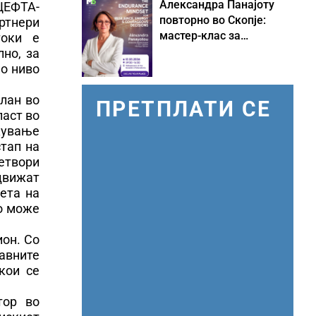
Александра Панајоту
ЦЕФТА-
повторно во Скопје:
ртнери
мастер-клас за
токи е
одржливо лидерство
лно, за
под притисок
но ниво
лан во
ПРЕТПЛАТИ СЕ
ласт во
екување
тап на
ретвори
 движат
ета на
то може
ион. Со
лавните
кои се
тор во