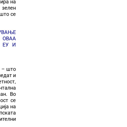
зира на
 зелен
 што се
ПУВАЊЕ
 ОВАА
 ЕУ И
 – што
ледат и
тност,
нтална
ан. Во
ост се
ција на
пската
ителни