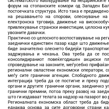
систематското набљудување на нецаринските м
форум на стопанските комори од Западен Бал
постоечката структура. Исто така е предвиден
на решавањето на спорови, олеснување на тр
електронска трговија, движење на високообу
привлекување странски инвестиции, целосна кум
увозните давачки.
Практично со целосното воспоставување на реги
заеднички единствен пазар каде што движењет
биде значително олеснето бидејќи транспортни
задржувања и чекања. Ова треба да се пос
консолидираниот повеќегодишен акциски п
спроведување на законите, меѓусебно прифаќањ
регионални овластени економски оператори, 
меѓу сите гранични агенции. Слободното дви
интеграција треба да се постигне и преку по
органи и другите гранични органи, заедничко 
гранични премини, потоа преку развој на зае
што ги издаваат телата за надзор на пазарот во
Регионалната економска област треба да бид
еднаква основа за сите договорни страни к