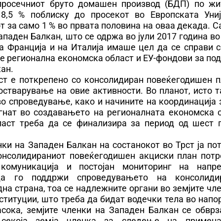
просечниот бруто домашен производ (БДП) по жи
,5 % поблиску до просекот во Европската Униј
т за само 1 % во првата половина на оваа декада. 
ападен Балкан, што се одржа во јули 2017 година во
на Франција и на Италија имаше цел да се справи 
е регионална економска област и ЕУ-фондови за по
ан.
ст е поткрепено со консолидиран повеќегодишен п
стварување на овие активности. Во планот, исто т
во спроведување, како и начините на координација
игнат во создавањето на регионалната економска о
ласт треба да се финализира за период од шест г
ки на Западен Балкан на состанокот во Трст ја по
онсолидираниот повеќегодишен акциски план потр
комуникација и постојан мониторинг на напре
да го поддржи спроведувањето на консолиди
на страна, тоа се надлежните органи во земјите чл
титуции, што треба да бидат водечки тела во напо
асока, земјите членки на Западен Балкан се обврз
 секоја земја членка за следење на примен