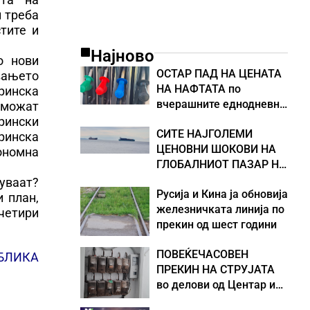
н треба
тите и
Најново
о нови
ОСТАР ПАД НА ЦЕНАТА
вањето
НА НАФТАТА по
ринска
вчерашните еднодневни
 можат
берзански шокови
рински
СИТЕ НАЈГОЛЕМИ
ринска
ЦЕНОВНИ ШОКОВИ НА
ономна
ГЛОБАЛНИОТ ПАЗАР НА
НАФТА се поврзани со
уваат?
Русија и Кина ја обновија
воените конфликти во
 план,
железничката линија по
Персискиот Залив
 четири
прекин од шест години
ПОВЕЌЕЧАСОВЕН
БЛИКА
ПРЕКИН НА СТРУЈАТА
во делови од Центар и
Кисела Вода