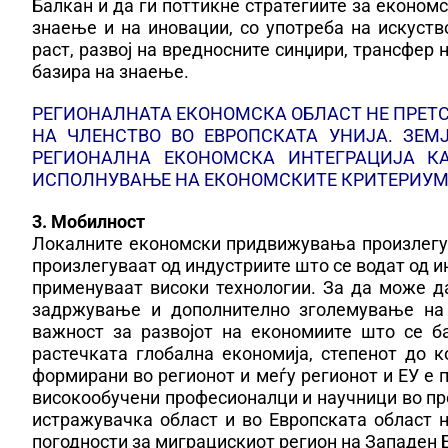
Балкан и да ги поттикне стратегиите за економск
знаење и на иновации, со употреба на искуств
раст, развој на вредносните синџири, трансфер 
базира на знаење.
РЕГИОНАЛНАТА ЕКОНОМСКА ОБЛАСТ НЕ ПРЕТ
НА ЧЛЕНСТВО ВО ЕВРОПСКАТА УНИЈА. ЗЕМ
РЕГИОНАЛНА ЕКОНОМСКА ИНТЕГРАЦИЈА К
ИСПОЛНУВАЊЕ НА ЕКОНОМСКИТЕ КРИТЕРИУМ
3. Мобилност
Локалните економски придвижувања произлегу
произлегуваат од индустриите што се водат од и
применуваат високи технологии. За да може д
задржување и дополнително зголемување на 
важност за развојот на економиите што се б
растечката глобална економија, степенот до 
формирани во регионот и меѓу регионот и ЕУ е
високообучени професионалци и научници во пр
истражувачка област и во Европската област 
погодности за миграцискиот регион на Западен 