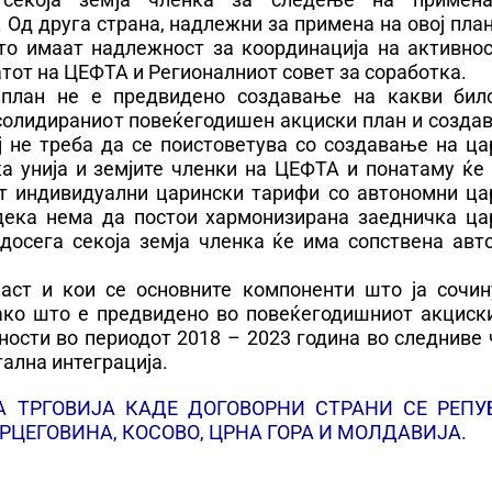
Од друга страна, надлежни за примена на овој пла
то имаат надлежност за координација на активнос
тот на ЦЕФТА и Регионалниот совет за соработка.
 план не е предвидено создавање на какви бил
нсолидираниот повеќегодишен акциски план и созда
ј не треба да се поистоветува со создавање на ца
ка унија и земјите членки на ЦЕФТА и понатаму ќе
ат индивидуални царински тарифи со автономни ца
 дека нема да постои хармонизирана заедничка ца
досега секоја земја членка ќе има сопствена авт
аст и кои се основните компоненти што ја сочин
како што е предвидено во повеќегодишниот акциски
ности во периодот 2018 – 2023 година во следниве
тална интеграција.
А ТРГОВИЈА КАДЕ ДОГОВОРНИ СТРАНИ СЕ РЕПУ
РЦЕГОВИНА, КОСОВО, ЦРНА ГОРА И МОЛДАВИЈА.