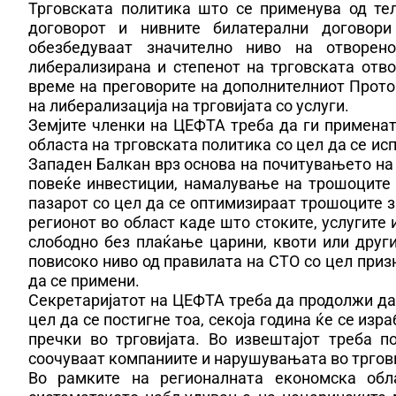
Трговската политика што се применува од те
договорот и нивните билатерални договори
обезбедуваат значително ниво на отворен
либерализирана и степенот на трговската отво
време на преговорите на дополнителниот Прото
на либерализација на трговијата со услуги.
Земјите членки на ЦЕФТА треба да ги применат
областа на трговската политика со цел да се и
Западен Балкан врз основа на почитувањето на
повеќе инвестиции, намалување на трошоците 
пазарот со цел да се оптимизираат трошоците з
регионот во област каде што стоките, услугите
слободно без плаќање царини, квоти или други
повисоко ниво од правилата на СТО со цел при
да се примени.
Секретаријатот на ЦЕФТА треба да продолжи да
цел да се постигне тоа, секоја година ќе се из
пречки во трговијата. Во извештајот треба 
соочуваат компаниите и нарушувањата во тргови
Во рамките на регионалната економска обл