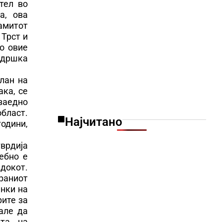
тел во
а, ова
Самитот
 Трст и
со овие
ддршка
лан на
ака, се
 заедно
бласт.
Најчитано
одини,
тврдија
ебно е
докот.
раниот
енки на
рите за
але да
ата на