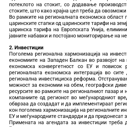
потеклото на стокит, со додавање производс
стоките, што како крајна цел треба да овозможи
Во рамките на регионалната економска област 
царинските стапки од царинските тарифи на зем
царинска тарифа на Европската Унија, елимин
јавните набавки и постојано мониторирање на нец
2. Инвестиции
Поголема регионална хармонизација на инвест
економиите на Западен Балкан во развојот на 
економска конвергетност со ЕУ и повисок р
регионалната економска интеграција во сите
регионална инвестициска реформа. Отстранува
можност за економии на обем, географски диве
ресурсите во рамките на регионалниот пазар и 
компаниите од регионот во меѓународниот вред
обврзаа да создадат и да имплементираат реги
кон поголема хармонизација на регионалните ин
ЕУ и меѓународните стандарди и да придонесат 
Примената на агендата за инвестиции треба 