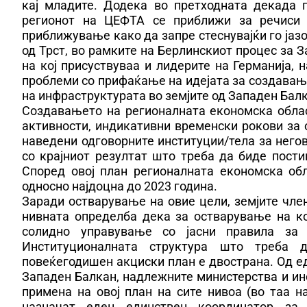
кај младите. Додека во претходната декада 
регионот на ЦЕФТА се приближи за речиси 8
приближување како да запре стеснувајќи го јазо
од Трст, во рамките на Берлинскиот процес за З
на кој присуствуваа и лидерите на Германија, 
проблеми со прифаќање на идејата за создавањ
на инфраструктурата во земјите од Западен Балк
Создавањето на регионалната економска обла
активности, индикативни временски рокови за о
наведени одговорните институции/тела за него
со крајниот резултат што треба да биде пост
Според овој план регионалната економска об
односно најдоцна до 2023 година.
Заради остварување на овие цели, земјите член
нивната определба дека за остварување на к
солидно управување со јасни правила за 
Институционалната структура што треба 
повеќегодишен акциски план е двострана. Од ед
Западен Балкан, надлежните министерства и инс
примена на овој план на сите нивоа (во таа н
назначат еден единствен координатор за