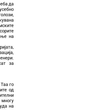
реба да
усебно
олози,
кувана
мските
сорите
ање на
ијата,
ација,
женери.
сат за
 Таа го
ите од
ителни
 многу
уда на