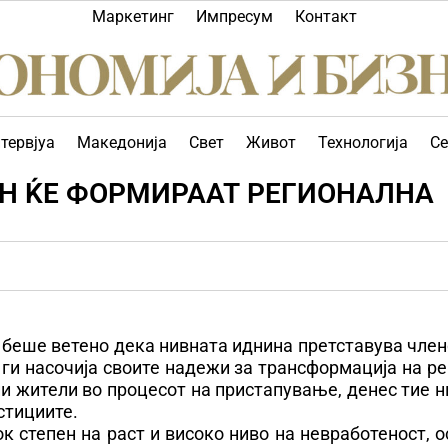
Маркетинг
Импресум
Контакт
тервјуа
Македонија
Свет
Живот
Технологија
Се
АН ЌЕ ФОРМИРААТ РЕГИОНАЛНА
м беше ветено дека нивната иднина претставува чле
 ги насочија своите надежи за трансформација на р
и жители во процесот на пристапување, денес тие 
стициите.
к степен на раст и високо ниво на невработеност, 