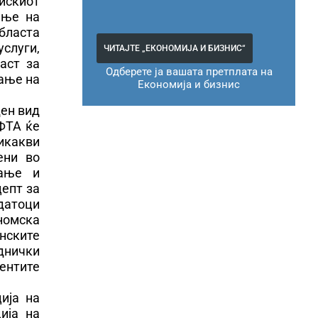
искиот
ање на
бласта
слуги,
ЧИТАЈТЕ „ЕКОНОМИЈА И БИЗНИС“
аст за
Одберете ја вашата претплата на
ќање на
Економија и бизнис
ден вид
ФТА ќе
икакви
ени во
вање и
епт за
датоци
номска
нските
днички
ентите
ија на
ија на