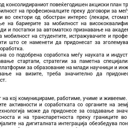
 од консолидираниот повеќегодишен акциски план т
билност на професионалците преку договори за меѓ
 во сектори од обостран интерес (лекари, стомат
ње на бариерите за мобилност на висококвалифи
рди и постапки за автоматско признавање на акаде
а мобилност на студентите, истражувачите и профе
нти што се наменети да придонесат за зголемув
соработка.
на со подобрена соработка меѓу науката и индустр
авање стартапи, стратегии за паметна специјализ
 платформи за образование на млади научници и ин
вање на визите, треба значително да придоне
ст.
 на кој комуницираме, работиме, учиме и живееме.
те активности и соработката со органите на земј
технологија може да придонесе за создавање знач
сноста и на транспаретноста преку границите во
јалите на дигиталната интеграција обезбедува пон