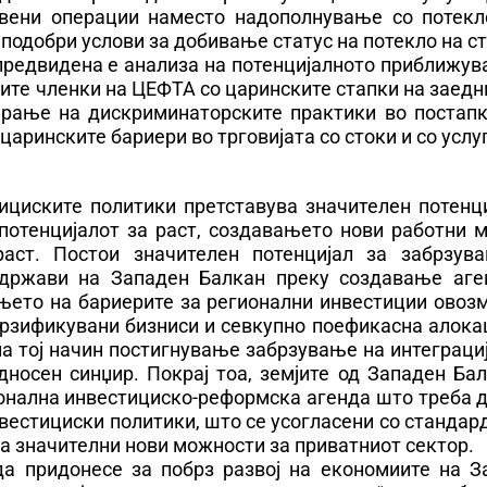
твени операции наместо надополнување со потекл
 подобри услови за добивање статус на потекло на ст
предвидена е анализа на потенцијалното приближув
јите членки на ЦЕФТА со царинските стапки на заед
ирање на дискриминаторските практики во постапк
аринските бариери во трговијата со стоки и со услу
ициските политики претставува значителен потенци
потенцијалот за раст, создавањето нови работни м
аст. Постои значителен потенцијал за забрзув
 држави на Западен Балкан преку создавање аге
њето на бариерите за регионални инвестиции овоз
рзификувани бизниси и севкупно поефикасна алокац
на тој начин постигнување забрзување на интеграци
носен синџир. Покрај тоа, земјите од Западен Бал
онална инвестициско-реформска агенда што треба д
вестициски политики, што се усогласени со стандар
за значителни нови можности за приватниот сектор.
да придонесе за побрз развој на економиите на З