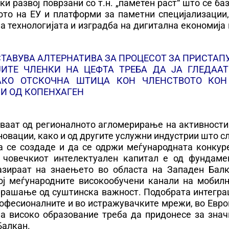
и развој поврзани со т.н. „паметен раст“ што се ба
ото на ЕУ и платформи за паметни специјализации,
на технологијата и изградба на дигитална економија
СТАВУВА АЛТЕРНАТИВА ЗА ПРОЦЕСОТ ЗА ПРИСТА
ЈИТЕ ЧЛЕНКИ НА ЦЕФТА ТРЕБА ДА ЈА ГЛЕДААТ
АКО ОТСКОЧНА ШТИЦА КОН ЧЛЕНСТВОТО КОН
И ОД КОПЕНХАГЕН
ваат од регионалното агломерирање на активности
новации, како и од другите услужни индустрии што с
а се создаде и да се одржи меѓународната конкуре
човечкиот интелектуален капитал е од фундаме
азираат на знаењето во областа на Западен Балк
кој меѓународните високообучени канали на мобилн
 прашање од суштинска важност. Подобрата интегра
офесионалните и во истражувачките мрежи, во Евро
на високо образование треба да придонесе за знач
Балкан.