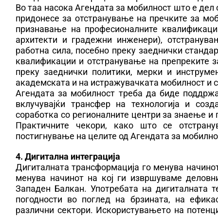
Во таа насока Агендата за мобилност што е дел
придонесе за отстранување на пречките за мо
признавање на професионалните квалификации
архитекти и градежни инженери), отстранува
работна сила, посебно преку заеднички станда
квалификации и отстранување на препреките з
преку заеднички политики, мерки и инструме
академската и на истражувачката мобилност и 
Агендата за мобилност треба да биде поддржа
вклучувајќи трансфер на технологија и созд
соработка со регионалните центри за знаење и
Практичните чекори, како што се отстрану
постигнување на целите од Агендата за мобилно
4. Дигитална интеграција
Дигиталната трансформација го менува начинот
менува начинот на кој ги извршуваме деловни
Западен Балкан. Употребата на дигиталната 
погодности во поглед на брзината, на ефика
различни сектори. Искористувањето на потенци