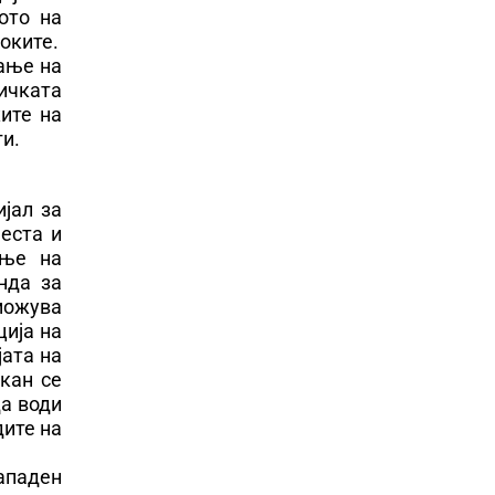
ото на
оките.
ање на
ничката
ите на
ги.
јал за
еста и
ање на
нда за
можува
ија на
јата на
кан се
а води
дите на
ападен