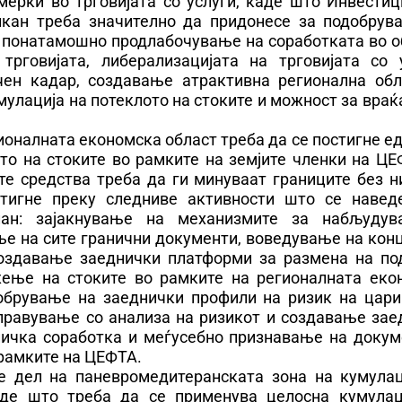
ерки во трговијата со услуги, каде што Инвестиц
кан треба значително да придонесе за подобрув
о понатамошно продлабочување на соработката во о
говијата, либерализацијата на трговијата со у
чен кадар, создавање атрактивна регионална обл
улација на потеклото на стоките и можност за вра
оналната економска област треба да се постигне е
о на стоките во рамките на земјите членки на ЦЕ
те средства треба да ги минуваат границите без н
тигне преку следниве активности што се навед
лан: зајакнување на механизмите за набљуду
е на сите гранични документи, воведување на конц
создавање заеднички платформи за размена на по
жење на стоките во рамките на регионалната еко
добрување на заеднички профили на ризик на цари
управување со анализа на ризикот и создавање зае
дничка соработка и меѓусебно признавање на докум
 рамките на ЦЕФТА.
е дел на паневромедитеранската зона на кумулац
аде што треба да се применува целосна кумулац