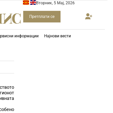
Вторник, 5 Мај, 2026
Претплати се
рвисни информации
Најнови вести
нството
егионот
нивната
особено