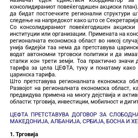
консолидираниот повеќегодишен акциски план). 
да бидат постоечките регионални структури ш
следење на напредокот како што се Секретарија
Со консолидираниот повеќегодишен акциски
институции или организации. Примената на ко
регионалната економска област во никој случа
унија бидејќи таа нема да претставува царинс
водат автономни трговски политики и да има
стапки кон трети земји. Тоа практично значи
тарифа за цела ЦЕФТА, туку и понатаму како 
царинска тарифа.
Што претставува регионалната економска обл
Развојот на регионалната економска област, 
предвидува примена на многу дејствија и актив
области: трговија, инвестиции, мобилност и диги
ЦЕФТА ПРЕТСТАВУВА ДОГОВОР ЗА СЛОБОДН
МАКЕДОНИЈА, АЛБАНИЈА, СРБИЈА, БОСНА И ХЕ
1. Трговија