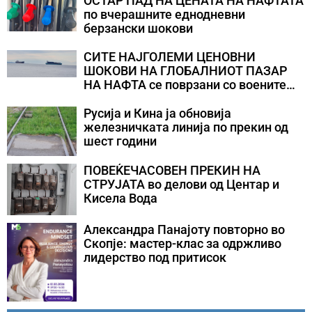
ОСТАР ПАД НА ЦЕНАТА НА НАФТАТА
по вчерашните еднодневни
берзански шокови
СИТЕ НАЈГОЛЕМИ ЦЕНОВНИ
ШОКОВИ НА ГЛОБАЛНИОТ ПАЗАР
НА НАФТА се поврзани со воените
конфликти во Персискиот Залив
Русија и Кина ја обновија
железничката линија по прекин од
шест години
ПОВЕЌЕЧАСОВЕН ПРЕКИН НА
СТРУЈАТА во делови од Центар и
Кисела Вода
Александра Панајоту повторно во
Скопје: мастер-клас за одржливо
лидерство под притисок