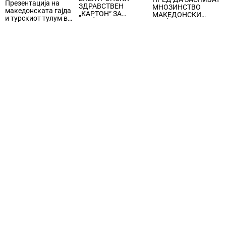
Презентација на
ЗДРАВСТВЕН
МНОЗИНСТВО
македонската гајда
„КАРТОН“ ЗА
МАКЕДОНСКИ
и турскиот тулум во
ГРАЃАНИТЕ,
ГРАЃАНИ КОРИСТАТ
Истанбул
медицинската
ТЕЛЕФОН,
документација,
подигнување на
упатите, рецептите,
свеста за спиењето,
извештаите и
под мотото „Спиј
регистрите ќе се
добро, живеј
водат дигитално
подобро“