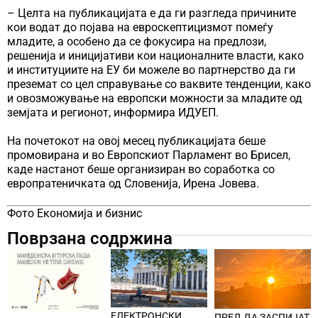
– Целта на публикацијата е да ги разгледа причините
кои водат до појава на евроскептицизмот помеѓу
младите, а особено да се фокусира на предлози,
решенија и иницијативи кои националните власти, како
и институциите на ЕУ би можеле во партнерство да ги
преземат со цел справување со ваквите тенденции, како
и овозможување на европски можности за младите од
земјата и регионот, информира ИДУЕП.
На почетокот на овој месец публикацијата беше
промовирана и во Европскиот Парламент во Брисел,
каде настанот беше организиран во соработка со
европратеничката од Словенија, Ирена Јовева.
Фото Економија и бизнис
Поврзана содржина
ЕЛЕКТРОНСКИ
ПРЕД ДА ЗАСПИЈАТ