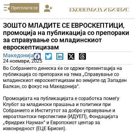
Претплати се
ЗОШТО МЛАДИТЕ СЕ ЕВРОСКЕПТИЦИ,
промоција на публикација со препораки
за справување со младинскиот
евроскептицизам
Македонија
24 ноември, 2025
Во Собранието денеска ќе се одржи презентација на
публикација со препораки на тема „Справување со
младинскиот евроскептицизам во земјите од Западен
Балкан, со фокус на Македонија“.
Промоцијата на публикацијата е соработка помеѓу
Клубот за младински прашања и политики при
Собранието и Институтот за добро управување и
евроатлантски перспективи (ИДУЕП), Фондацијата
„Фридрих Науман“ и Европскиот центар за
извонредност (ЕЦЕ Брисел).