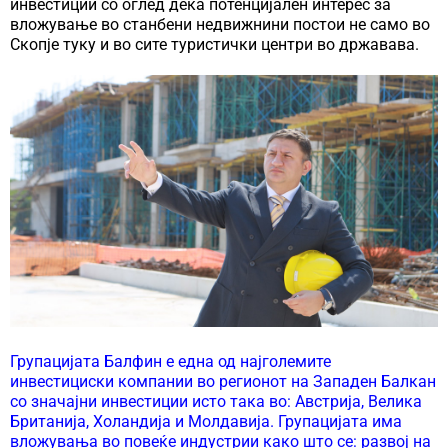
инвестиции со оглед дека потенцијален интерес за
вложување во станбени недвижнини постои не само во
Скопје туку и во сите туристички центри во државава.
Групацијата Балфин е една од најголемите
инвестициски компании во регионот на Западен Балкан
со значајни инвестиции исто така во: Австрија, Велика
Британија, Холандија и Молдавија. Групацијата има
вложувања во повеќе индустрии како што се: развој на