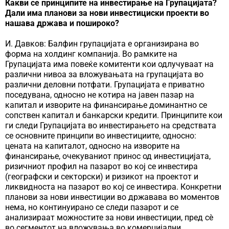
Какви се принципите на инвестирање на Групацијата?
Дали има планови за нови инвестициски проекти во
нашава држава и пошироко?
И. Давков: Балфин групацијата е организирана во
форма на холдинг компанија. Во рамките на
Групацијата има повеќе комитенти кои одлучуваат на
различни нивоа за вложувањата на групацијата во
различни деловни потфати. Групацијата е приватно
поседувана, односно не котира на јавен пазар на
капитал и изворите на финансирање доминантно се
сопствен капитал и банкарски кредити. Принципите кои
ги следи Групацијата во инвестирањето на средствата
се основните принципи во инвестициите, односно:
цената на капиталот, односно на изворите на
финансирање, очекуваниот принос од инвестицијата,
ризичниот профил на пазарот во кој се инвестира
(географски и секторски) и ризикот на проектот и
ликвидноста на пазарот во кој се инвестира. Конкретни
планови за нови инвестиции во државава во моментов
нема, но континуирано се следи пазарот и се
анализираат можностите за нови инвестиции, пред сè
во сегментот на вложувања во комерцијални