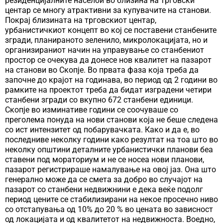
резиденцијалните населби во близина на трговски
центар се многу атрактивни за купувачите на станови.
Покрај близината на трговскиот центар,
урбанистичкиот концепт во кој се поставени станбените
згради, планираното зеленило, микролокацијата, но и
организираниот начин на управување со станбениот
простор се очекува да донесе нов квалитет на пазарот
на станови во Скопје. Во првата фаза која треба да
започне до крајот на годинава, во период од 2 години во
рамките на проектот треба да бидат изградени четири
станбени згради со вкупно 672 станбени единици.
Скопје во изминативе години се соочуваше со
преголема понуда на нови станови која не беше следена
со ист интензитет од побарувачката. Како и да е, во
последниве неколку години како резултат на тоа што во
неколку општини деталните урбанистички планови беа
ставени под мораториум и не се носеа нови планови,
пазарот регистрираше намалување на овој јаз. Она што
генерално може да се смета за добро во случајот на
пазарот со станбени недвижнини е дека веќе подолг
период цените се стабилизирани на некое просечно ниво
со отстапувања од 10% до 20 % во цената во зависност
од локацијата и од квалитетот на недвижноста. Воедно,