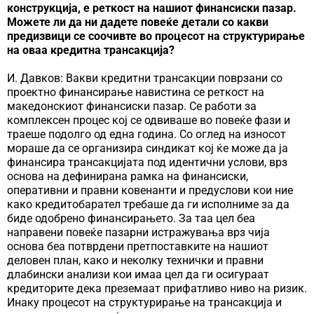
конструкција, е реткост на нашиот финансиски пазар.
Можете ли да ни дадете повеќе детали со какви
предизвици се соочивте во процесот на структурирање
на оваа кредитна трансакција?
И. Давков: Вакви кредитни трансакции поврзани со
проектно финансирање навистина се реткост на
македонскиот финансиски пазар. Се работи за
комплексен процес кој се одвиваше во повеќе фази и
траеше подолго од една година. Со оглед на износот
мораше да се организира синдикат кој ќе може да ја
финансира трансакцијата под идентични услови, врз
основа на дефинирана рамка на финансиски,
оперативни и правни ковенанти и предуслови кои ние
како кредитобарател требаше да ги исполниме за да
биде одобрено финансирањето. За таа цел беа
направени повеќе пазарни истражувања врз чија
основа беа потврдени претпоставките на нашиот
деловен план, како и неколку технички и правни
длабински анализи кои имаа цел да ги осигураат
кредиторите дека преземаат прифатливо ниво на ризик.
Инаку процесот на структурирање на трансакција и