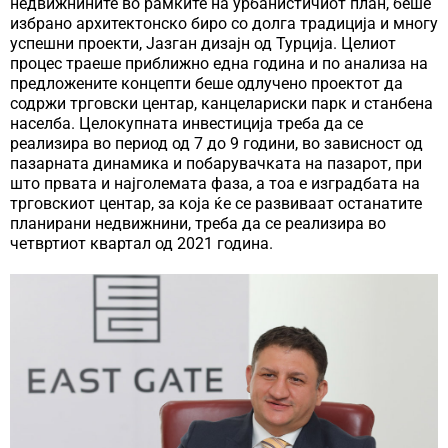
недвижнините во рамките на урбанистичиот план, беше
избрано архитектонско биро со долга традиција и многу
успешни проекти, Јазган дизајн од Турција. Целиот
процес траеше приближно една година и по анализа на
предложените концепти беше одлучено проектот да
содржи трговски центар, канцелариски парк и станбена
населба. Целокупната инвестиција треба да се
реализира во период од 7 до 9 години, во зависност од
пазарната динамика и побарувачката на пазарот, при
што првата и најголемата фаза, а тоа е изградбата на
трговскиот центар, за која ќе се развиваат останатите
планирани недвижнини, треба да се реализира во
четвртиот квартал од 2021 година.