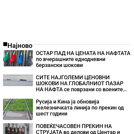
Најново
ОСТАР ПАД НА ЦЕНАТА НА НАФТАТА
по вчерашните еднодневни
берзански шокови
СИТЕ НАЈГОЛЕМИ ЦЕНОВНИ
ШОКОВИ НА ГЛОБАЛНИОТ ПАЗАР
НА НАФТА се поврзани со воените
конфликти во Персискиот Залив
Русија и Кина ја обновија
железничката линија по прекин од
шест години
ПОВЕЌЕЧАСОВЕН ПРЕКИН НА
СТРУЈАТА во делови од Центар и