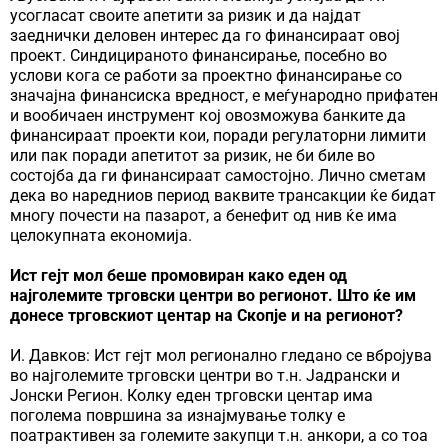
усогласат своите апетити за ризик и да најдат
заеднички деловен интерес да го финансираат овој
проект. Синдицираното финансирање, посебно во
услови кога се работи за проектно финансирање со
значајна финансиска вредност, е меѓународно прифатен
и вообичаен инструмент кој овозможува банките да
финансираат проекти кои, поради регулаторни лимити
или пак поради апетитот за ризик, не би биле во
состојба да ги финансираат самостојно. Лично сметам
дека во наредниов период ваквите трансакции ќе бидат
многу почести на пазарот, а бенефит од нив ќе има
целокупната економија.
Ист гејт мол беше промовиран како еден од
најголемите трговски центри во регионот. Што ќе им
донесе трговскиот центар на Скопје и на регионот?
И. Давков: Ист гејт мол регионално гледано се вбројува
во најголемите трговски центри во т.н. Јадрански и
Јонски Регион. Колку еден трговски центар има
поголема површина за изнајмување толку е
поатрактивен за големите закупци т.н. анкори, а со тоа