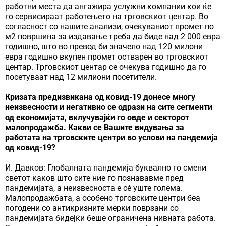
работни места да ангажира услужни компании кои ќе
го сервисираат работењето на трговскиот центар. Во
согласност со нашите анализи, очекуваниот промет по
м2 површина за издавање треба да биде над 2 000 евра
годишно, што во превод би значело над 120 милони
евра годишно вкупен промет остварен во трговскиот
центар. Трговскиот центар се очекува годишно да го
посетуваат над 12 милиони посетители.
Кризата предизвикана од ковид-19 донесе многу
неизвесности и негативно се одрази на сите сегменти
од економијата, вклучувајќи го овде и секторот
малопродажба. Какви се Вашите видувања за
работата на трговските центри во услови на пандемија
од ковид-19?
И. Давков: Глобалната пандемија буквално го смени
светот каков што сите ние го познававме пред
пандемијата, а неизвесноста е сè уште голема.
Малопродажбата, а особено трговските центри беа
погодени со антикризните мерки поврзани со
пандемијата бидејќи беше ограничена нивната работа.