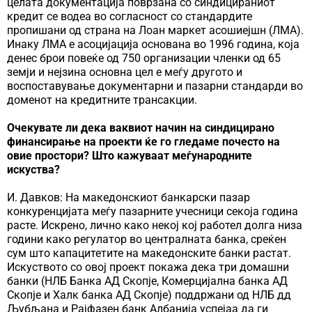
целата документација поврзана со синдицираниот
кредит се водеа во согласност со стандардите
пропишани од страна на Лоан маркет асошиејшн (ЛМА).
Инаку ЛМА е асоцијација основана во 1996 година, која
денес брои повеќе од 750 организации членки од 65
земји и нејзина основна цел е меѓу другото и
воспоставување документарни и пазарни стандарди во
доменот на кредитните трансакции.
Очекувате ли дека ваквиот начин на синдицирано
финансирање на проекти ќе го гледаме почесто на
овие простори? Што кажуваат меѓународните
искуства?
И. Давков: На македонскиот банкарски пазар
конкуренцијата меѓу пазарните учесници секоја година
расте. Искрено, лично како некој кој работел долга низа
години како регулатор во централната банка, среќен
сум што капацитетите на македонските банки растат.
Искуството со овој проект покажа дека три домашни
банки (НЛБ Банка АД Скопје, Комерцијална банка АД
Скопје и Халк банка АД Скопје) поддржани од НЛБ дд
Љубљана и Рајфазен банк Албанија успејаа да ги