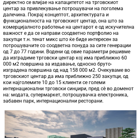
директно се влијае на капацитетот на трговскиот
центар за привлекување потрошувачи на поголема
далечина. Покрај концептот, архитектурата и
функционалноста на трговскиот центар, она што за
комерцијалното работење на центарот е од искучителна
важност е да се направи соодветно портфолио на
закупци т.н. тенат микс што ќе биде интересен за
потрошувачите со соодветна понуда за сите генерации
од 7 до 77 години. Водени од овие параметри решивме
да изградиме трговски центар кој има приближно 60
000 м2 површина за издавање, односно бруто-
изградена површина од над 158 000 м2. Очекуваме во
трговскиот центар да има приближно 250 закупци, од
кои најголемите 10 до 15 клиенти се големи
интернационални трговски синџири, пред сè во доменот
на: модата, супермаркет, потрошувачка електроника,
забавен парк, интернационални ресторани.