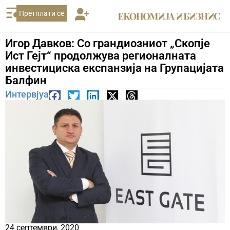
Претплати се
Игор Давков: Со грандиозниот „Скопје
Ист Гејт“ продолжува регионалната
инвестициска експанзија на Групацијата
Балфин
Интервјуа
24 септември, 2020