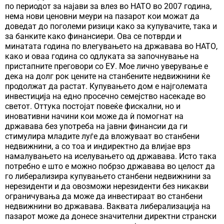
по периодот за најави за влез во НАТО во 2007 година,
нема нови ценовни меури на пазарот кои можат да
доведат до поголеми ризици како за купувачите, така и
за банките како финансиери. Ова се потврди и
минатата година по влегувањето на државава во НАТО,
како и оваа година со одлуката за започнување на
пристапните преговори со ЕУ. Мое лично уверување е
дека на долг рок цените на станбените недвижнини ќе
продолжат да растат. Купувањето дом е најголемата
инвестиција на едно просечно семејство насекаде во
светот. Оттука постојат повеќе фискални, но и
иновативни начини кои може да ѝ помогнат на
државава без употреба на јавни финансии да ги
стимулира младите луѓе да вложуваат во станбени
недвижнини, а со тоа и индиректно да влијае врз
намалувањето на иселувањето од државава. Исто така
потребно е што е можно побрзо државава во целост да
го либерализира купувањето станбени недвижнини за
нерезиденти и да овозможи нерезиденти без никакви
ограничувања да може да инвестираат во станбени
недвижнини во државава. Ваквата либерализација на
пазарот може да донесе значителни директни странски