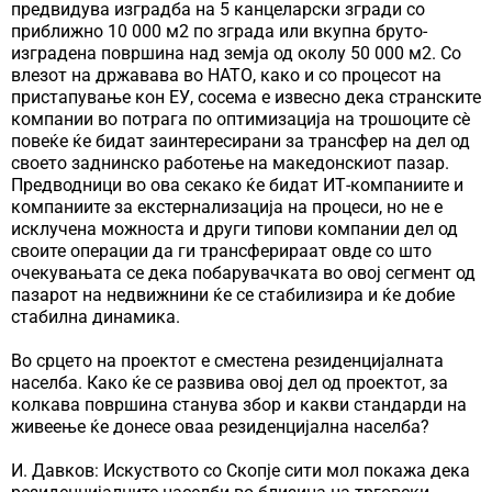
предвидува изградба на 5 канцеларски згради со
приближно 10 000 м2 по зграда или вкупна бруто-
изградена површина над земја од околу 50 000 м2. Со
влезот на државава во НАТО, како и со процесот на
пристапување кон ЕУ, сосема е извесно дека странските
компании во потрага по оптимизација на трошоците сè
повеќе ќе бидат заинтересирани за трансфер на дел од
своето заднинско работење на македонскиот пазар.
Предводници во ова секако ќе бидат ИТ-компаниите и
компаниите за екстернализација на процеси, но не е
исклучена можноста и други типови компании дел од
своите операции да ги трансферираат овде со што
очекувањата се дека побарувачката во овој сегмент од
пазарот на недвижнини ќе се стабилизира и ќе добие
стабилна динамика.
Во срцето на проектот е сместена резиденцијалната
населба. Како ќе се развива овој дел од проектот, за
колкава површина станува збор и какви стандарди на
живеење ќе донесе оваа резиденцијална населба?
И. Давков: Искуството со Скопје сити мол покажа дека