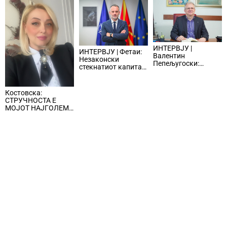
ИНТЕРВЈУ |
ИНТЕРВЈУ | Фетаи:
Валентин
Незаконски
Пепељугоски:
стекнатиот капитал
Стопанството има
влегува во
потреба од
легалните текови и
квалитетен и од
ги нарушува
Костовска:
специјализиран
условите за фер
СТРУЧНОСТА Е
судски кадар
бизнис
МОЈОТ НАЈГОЛЕМ
СОЈУЗНИК ВО
ОСИГУРУВАЊЕТО