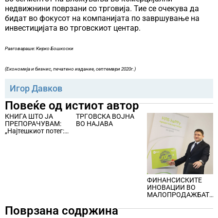
недвижнини поврзани со трговија. Тие се очекува да
бидат во фокусот на компанијата по завршување на
инвестицијата во трговскиот центар.
Разговараше: Кирко Бошкоски
(Економија и бизнис, печатено издание, септември 2020г.)
Игор Давков
Повеќе од истиот автор
КНИГА ШТО ЈА
ТРГОВСКА ВОЈНА
ПРЕПОРАЧУВАМ:
ВО НАЈАВА
„Најтешкиот потег:
Како лидерите
стануваат стратези“
ФИНАНСИСКИТЕ
ИНОВАЦИИ ВО
МАЛОПРОДАЖБАТА
НОСАТ КОРИСТ ЗА
Поврзана содржина
ИЛЈАДНИЦИ
ПОТРОШУВАЧИ