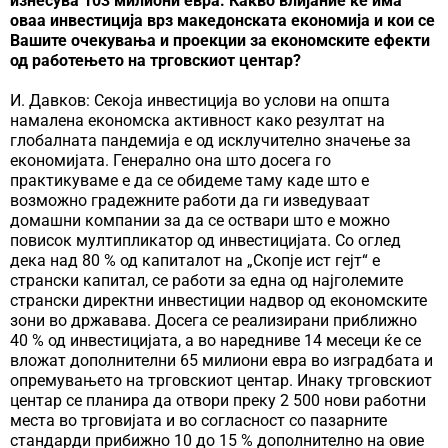
изнесува 103 милиони евра. Какво влијание ќе има
оваа инвестиција врз македонската економија и кои се
Вашите очекувања и проекции за економските ефекти
од работењето на трговскиот центар?
И. Давков: Секоја инвестиција во услови на општа
намалена економска активност како резултат на
глобалната пандемија е од исклучително значење за
економијата. Генерално она што досега го
практикуваме е да се обидеме таму каде што е
возможно градежните работи да ги изведуваат
домашни компaнии за да се оствари што е можно
повисок мултипликатор од инвестицијата. Со оглед
дека над 80 % од капиталот на „Скопје ист гејт“ е
странски капитал, се работи за една од најголемите
странски директни инвестиции надвор од економските
зони во државава. Досега се реализирани приближно
40 % од инвестицијата, а во наредниве 14 месеци ќе се
вложат дополнителни 65 милиони евра во изградбата и
опремувањето на трговскиот центар. Инаку трговскиот
центар се планира да отвори преку 2 500 нови работни
места во трговијата и во согласност со пазарните
стандарди прибижно 10 до 15 % дополнително на овие