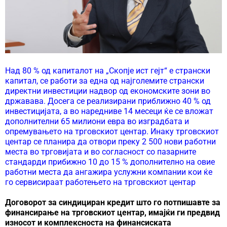
Над 80 % од капиталот на „Скопје ист гејт“ е странски
капитал, се работи за една од најголемите странски
директни инвестиции надвор од економските зони во
државава. Досега се реализирани приближно 40 % од
инвестицијата, а во наредниве 14 месеци ќе се вложат
дополнителни 65 милиони евра во изградбата и
опремувањето на трговскиот центар. Инаку трговскиот
центар се планира да отвори преку 2 500 нови работни
места во трговијата и во согласност со пазарните
стандарди прибижно 10 до 15 % дополнително на овие
работни места да ангажира услужни компании кои ќе
го сервисираат работењето на трговскиот центар
Договорот за синдициран кредит што го потпишавте за
финансирање на трговскиот центар, имајќи ги предвид
износот и комплексноста на финансиската