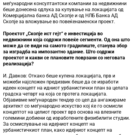
меѓународни консултантски компании за недвижнини
беше донесена одлука за купување на локацијата од
Комерцијална банка АД Скопје и од НЛБ Банка АД
Скопје за вложување во повеќенаменски проект.
Проектот „Скопје ист гејт“ е инвестиција во
недвижнини која содржи повеќе сегменти. Од она што
може да се види на самото градилиште, станува збор
за изградба на импозантно здание. Што содржи
проектот и какви се плановите поврзани со неговата
реализација?
И. Давков: Откако беше купена локацијата, прв и
можеби најсложен предизвик беше да се изработи
идеен концепт на идниот урбанистички план за целата
градска четврт на која се протега локацијата.
Објавивме меѓународен тендер со цел да ангажираме
архитект со меѓународно искуство кој ќе го осмисли
концептот на целиот проект врз основа на влезните
големини добиени од изработените физибилити студии.
За осмислување на идејниот концепт на
урбанистичкиот план, како идејниот концепт на