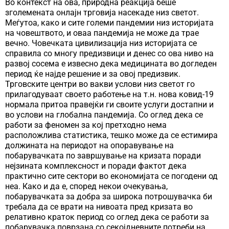
Во контекст на ова, природна реакција беше
зголемената онлајн трговија насекаде низ светот.
Меѓутоа, како и сите големи пандемии низ историјата
на човештвото, и оваа пандемија не може да трае
вечно. Човечката цивилизација низ историјата се
справила со многу предизвици и денес со ова ниво на
развој сосема е извесно дека медицината во догледен
период ќе најде решение и за овој предизвик.
Трговските центри во вакви услови низ светот го
прилагодуваат своето работење на т.н. нова ковид-19
нормала притоа правејќи ги своите услуги достапни и
во услови на глобална пандемија. Со оглед дека се
работи за феномен за кој претходно нема
расположлива статистика, тешко може да се естимира
должината на периодот на опоравување на
побарувачката по завршување на кризата поради
нејзината комплексност и поради фактот дека
практично сите сектори во економијата се погодени од
неа. Како и да е, според некои очекувања,
побарувачката за добра за широка потрошувачка би
требала да се врати на нивоата пред кризата во
релативно краток период со оглед дека се работи за
побарувачка поврзана со секојдневните потреби на