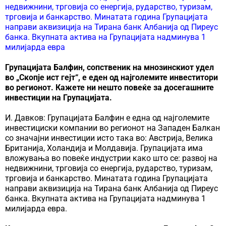
недвижнини, трговија со енергија, рударство, туризам,
трговија и банкарство. Минатата година Групацијата
направи аквизиција на Тирана банк Албанија од Пиреус
банка. Вкупната актива на Групацијата надминува 1
милијарда евра
Групацијата Балфин, сопственик на мнозинскиот удел
во „Скопје ист гејт“, е еден од најголемите инвеститори
во регионот. Кажете ни нешто повеќе за досегашните
инвестиции на Групацијата.
И. Давков: Групацијата Балфин е една од најголемите
инвестициски компании во регионот на Западен Балкан
со значајни инвестиции исто така во: Австрија, Велика
Британија, Холандија и Молдавија. Групацијата има
вложувања во повеќе индустрии како што се: развој на
недвижнини, трговија со енергија, рударство, туризам,
трговија и банкарство. Минатата година Групацијата
направи аквизиција на Тирана банк Албанија од Пиреус
банка. Вкупната актива на Групацијата надминува 1
милијарда евра.