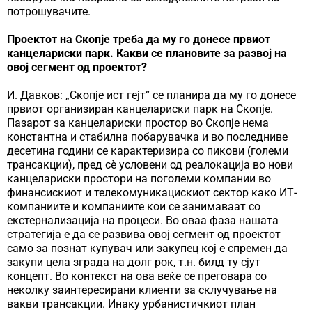
потрошувачите.
Проектот на Скопје треба да му го донесе првиот
канцелариски парк. Какви се плановите за развој на
овој сегмент од проектот?
И. Давков: „Скопје ист гејт“ се планира да му го донесе
првиот организиран канцелариски парк на Скопје.
Пазарот за канцелариски простор во Скопје нема
константна и стабилна побарувачка и во последниве
десетина години се карактеризира со пикови (големи
трансакции), пред сè условени од реалокација во нови
канцелариски простори на поголеми компании во
финансискиот и телекомуникацискиот сектор како ИТ-
компаниите и компаниите кои се занимаваат со
екстернализација на процеси. Во оваа фаза нашата
стратегија е да се развива овој сегмент од проектот
само за познат купувач или закупец кој е спремен да
закупи цела зграда на долг рок, т.н. билд ту сјут
концепт. Во контекст на ова веќе се преговара со
неколку заинтересирани клиенти за склучување на
вакви трансакции. Инаку урбанистичкиот план