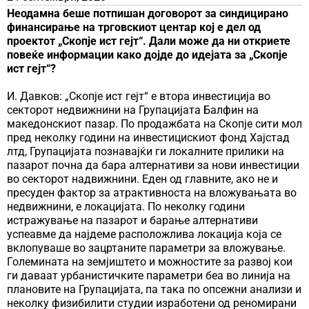
Неодамна беше потпишан договорот за синдицирано
финансирање на трговскиот центар кој е дел од
проектот „Скопје ист гејт“. Дали може да ни откриете
повеќе информации како дојде до идејата за „Скопје
ист гејт“?
И. Давков: „Скопје ист гејт“ е втора инвестиција во
секторот недвижнини на Групацијата Балфин на
македонскиот пазар. По продажбата на Скопје сити мол
пред неколку години на инвестицискиот фонд Хајстад
лтд, Групацијата познавајќи ги локалните прилики на
пазарот почна да бара алтернативи за нови инвестиции
во секторот надвижнини. Еден од главните, ако не и
пресуден фактор за атрактивноста на вложувањата во
недвижнини, е локацијата. По неколку години
истражување на пазарот и барање алтернативи
успеавме да најдеме расположлива локација која се
вклопуваше во зацртаните параметри за вложување.
Големината на земјиштето и можностите за развој кои
ги даваат урбанистичките параметри беа во линија на
плановите на Групацијата, па така по опсежни анализи и
неколку физибилити студии изработени од реномирани