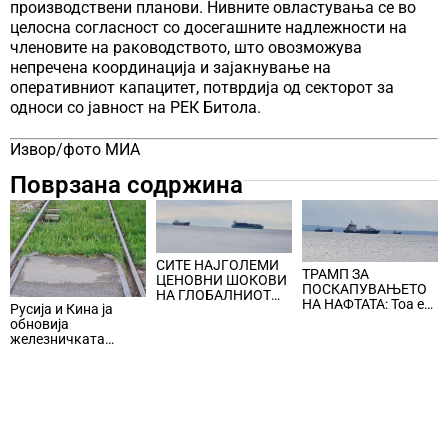
производствени планови. Нивните овластувања се во
целосна согласност со досегашните надлежности на
членовите на раководството, што овозможува
непречена координација и зајакнување на
оперативниот капацитет, потврдија од секторот за
односи со јавност на РЕК Битола.
Извор/фото МИА
Поврзана содржина
СИТЕ НАЈГОЛЕМИ
ТРАМП ЗА
ЦЕНОВНИ ШОКОВИ
ПОСКАПУВАЊЕТО
НА ГЛОБАЛНИОТ
НА НАФТАТА: Тоа е
Русија и Кина ја
ПАЗАР НА НАФТА се
мала цена што
обновија
поврзани со воените
треба да се плати за
железничката
конфликти во
безбедноста и
линија по прекин од
Персискиот Залив
мирот
шест години