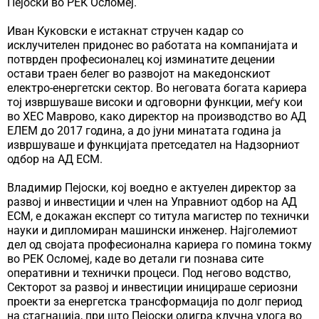
Пејоски во РЕК Осломеј.
Иван Куковски е истакнат стручен кадар со
исклучителен придонес во работата на компанијата и
потврден професионалец кој изминатите децении
остави траен белег во развојот на македонскиот
електро-енергетски сектор. Во неговата богата кариера
тој извршуваше високи и одговорни функции, меѓу кои
во ХЕС Маврово, како директор на производство во АД
ЕЛЕМ до 2017 година, а до јуни минатата година ја
извршуваше и функцијата претседател на Надзорниот
одбор на АД ЕСМ.
Владимир Пејоски, кој воедно е актуелен директор за
развој и инвестиции и член на Управниот одбор на АД
ЕСМ, е докажан експерт со титула магистер по технички
науки и дипломиран машински инженер. Најголемиот
дел од својата професионална кариера го помина токму
во РЕК Осломеј, каде во детали ги познава сите
оперативни и технички процеси. Под негово водство,
Секторот за развој и инвестиции иницираше сериозни
проекти за енергетска трансформација по долг период
на стагнација, при што Пејоски одигра клучна улога во