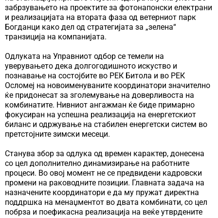
забрзувањето на проектите за фотонапонски електрани
и реализацијата на втората фаза од ветерниот парк
Богданци како дел од стратегијата за „зелена“
транзиција на компанијата.
Одлуката на Управниот одбор се темели на
уверувањето дека долгогодишното искуство и
познавање на состојбите во РЕК Битола и во РЕК
Осломеј на новоименуваните координатори значително
ќе придонесат за зголемување на доверливоста на
комбинатите. Нивниот ангажман ќе биде примарно
фокусиран на успешна реализација на енергетскиот
биланс и одржување на стабилен енергетски систем во
претстојните зимски месеци.
Станува збор за одлука од времен карактер, донесена
со цел дополнително динамизирање на работните
процеси. Во овој момент не се предвидени кадровски
промени на раководните позиции. Главната задача на
назначените координатори е да му пружат директна
поддршка на менаџментот во двата комбинати, со цел
побрза и поефикасна реализација на веќе утврдените