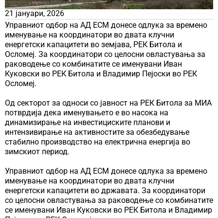
21 јануари, 2026
Управниот одбор на АД ЕСМ донесе одлука за времено
именување на координатори во двата клучни
енергетски капацитети во земјава, РЕК Битола и
Осломеј. За координатори со целосни овластувања за
раководење со комбинатите се именувани Иван
Куковски во РЕК Битола и Владимир Пејоски во РЕК
Осломеј.
Од секторот за односи со јавност на РЕК Битола за МИА
потврдија дека именувањето е во насока на
динамизирање на инвестициските планови и
интензивирање на активностите за обезбедување
стабилно производство на електрична енергија во
зимскиот период.
Управниот одбор на АД ЕСМ донесе одлука за времено
именување на координатори во двата клучни
енергетски капацитети во државата. За координатори
со целосни овластувања за раководење со комбинатите
се именувани Иван Куковски во РЕК Битола и Владимир