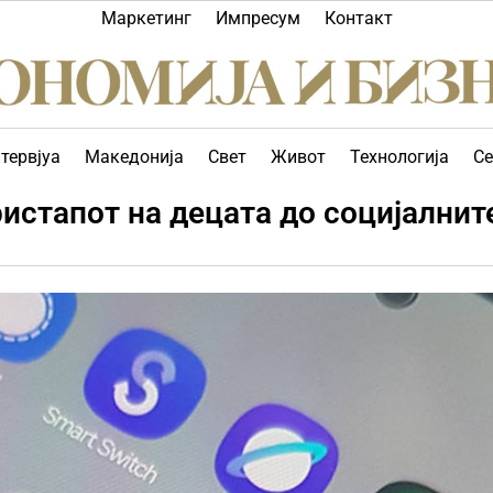
Маркетинг
Импресум
Контакт
тервјуа
Македонија
Свет
Живот
Технологија
Се
ристапот на децата до социјалнит