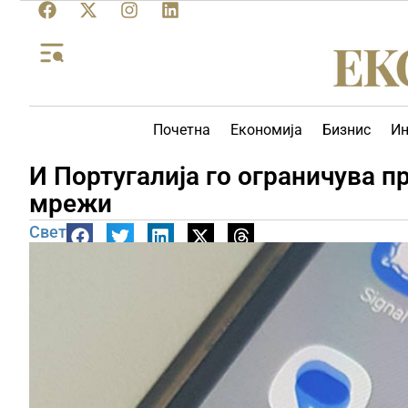
Почетна
Економија
Бизнис
Ин
И Португалија го ограничува п
мрежи
Свет