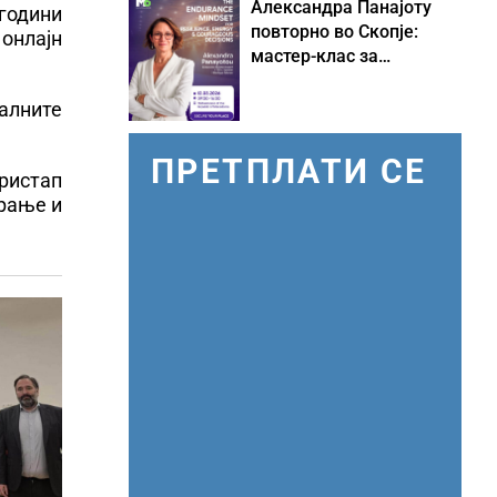
Александра Панајоту
 години
повторно во Скопје:
онлајн
мастер-клас за
одржливо лидерство
под притисок
јалните
ПРЕТПЛАТИ СЕ
пристап
ирање и