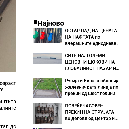
Најново
ОСТАР ПАД НА ЦЕНАТА
НА НАФТАТА по
вчерашните еднодневни
берзански шокови
СИТЕ НАЈГОЛЕМИ
ЦЕНОВНИ ШОКОВИ НА
ГЛОБАЛНИОТ ПАЗАР НА
НАФТА се поврзани со
Русија и Кина ја обновија
воените конфликти во
возраст
железничката линија по
Персискиот Залив
те.
прекин од шест години
заштита
ПОВЕЌЕЧАСОВЕН
алните
ПРЕКИН НА СТРУЈАТА
во делови од Центар и
Кисела Вода
стап до