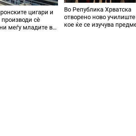
Во Република Хрватска
тронските цигари и
отворено ново училиште
 производи сè
кое ќе се изучува предм
ни меѓу младите во
Македонски јазик и култ