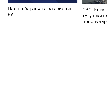
Пад на барањата за азил во
СЗО: Елек
ЕУ
тутунските
попопулар
Европа