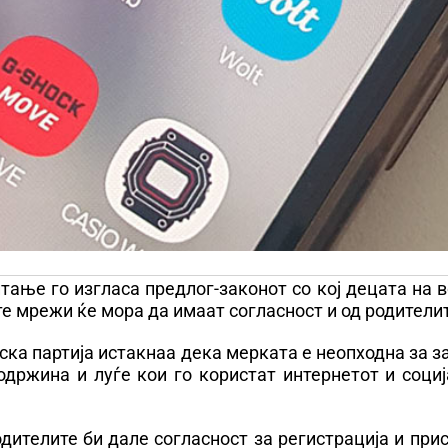
тање го изгласа предлог-законот со кој децата на 
ите мрежи ќе мора да имаат согласност и од родители
ка партија истакнаа дека мерката е неопходна за 
држина и луѓе кои го користат интернетот и социј
дителите би дале согласност за регистрација и при