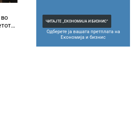
 во
ЧИТАЈТЕ „ЕКОНОМИЈА И БИЗНИС“
етот
Одберете ја вашата претплата на
ура
Економија и бизнис