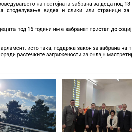
роведувањето на постојната забрана за деца под 13
за споделување видеа и слики или страници за 
ецата под 16 години им е забранет пристап до соци
рламент, исто така, поддржа закон за забрана на 
 поради растечките загрижености за онлајн малтрет