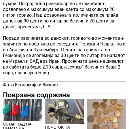
пумпи. Покрај полн резервоар во автомобилот,
дозволено е максимум еден канта со максимум 20
литри гориво. Над дозволената количината се плаќа
данок од 90 центи по литар за бензин и 70 центи за
дизел, пренесува ДПА..
Поради разликата во данокот, горивото во моментов е
значително поевтино во соседните Полска и Чешка, но и
во Австрија и Луксембург. Цените на горивата во
Германија се зголемија за 30 центи по литар по нападот
на Израел и САД врз Иран. Просечната цена на дизелот
во саботата беше 2,10 евра, а „супер“ бензинот беше 2
евра, пренесува Блиц.
Фото Економија и бизнис
Поврзана содржина
ОСТАР ПАД НА
ПОЧЕТОК НА
ЦЕНАТА НА