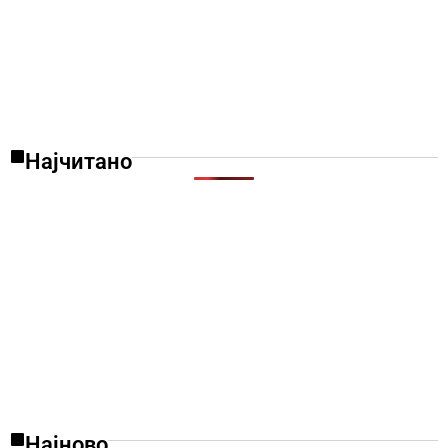
Најчитано
Најново