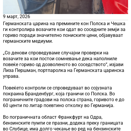
9 март, 2026
Германската царина на премините кон Полска и Чешка
ги контролира возачите кои одат во соседните земји за
гориво поради значително пониските цени, објавуваат
германските медиуми.
„Со денови спроведуваме случајни проверки на
возачите за кои постои сомневање дека наполниле
повеќе гориво од дозволеното во соседството“, изјави
Лиза Першман, портпаролка на Германската царинска
управа.
Повеќето контроли се спроведуваат во сојузната
покраина Бранденбург, која граничи со Полска. Во
пограничните градови на полска страна, горивото е до
60 центи по литар поевтино отколку во Германија.
Во пограничната област Франкфурт на Одра,
бензинските пумпи се празни, додека преку границата
во Слубице, има долго чекање во ред на бензинските