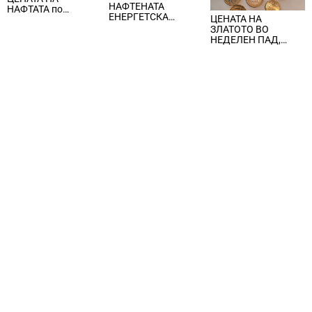
НАФТЕНАТА
НАФТАТА по
ЕНЕРГЕТСКА
ЦЕНАТА НА
вчерашните
КРИЗА, цената на
ЗЛАТОТО ВО
еднодневни
нафтата надмина
НЕДЕЛЕН ПАД,
берзански шокови
100 долари за барел
ЈАКНАТ ДОЛАРОТ И
СТРАВОТ ОД
ИНФЛАЦИЈА ВО
САД