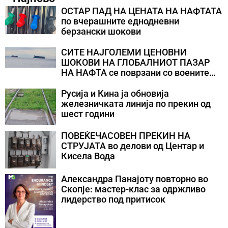
ОСТАР ПАД НА ЦЕНАТА НА НАФТАТА
по вчерашните еднодневни
берзански шокови
СИТЕ НАЈГОЛЕМИ ЦЕНОВНИ
ШОКОВИ НА ГЛОБАЛНИОТ ПАЗАР
НА НАФТА се поврзани со воените
конфликти во Персискиот Залив
Русија и Кина ја обновија
железничката линија по прекин од
шест години
ПОВЕЌЕЧАСОВЕН ПРЕКИН НА
СТРУЈАТА во делови од Центар и
Кисела Вода
Александра Панајоту повторно во
Скопје: мастер-клас за одржливо
лидерство под притисок