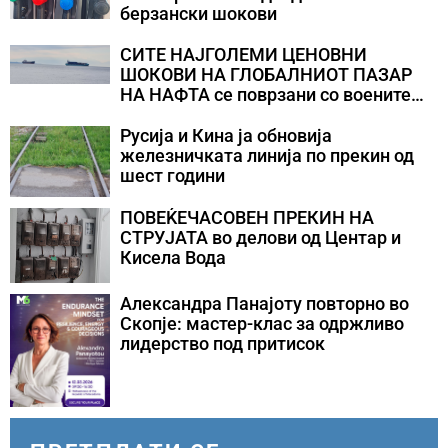
берзански шокови
СИТЕ НАЈГОЛЕМИ ЦЕНОВНИ
ШОКОВИ НА ГЛОБАЛНИОТ ПАЗАР
НА НАФТА се поврзани со воените
конфликти во Персискиот Залив
Русија и Кина ја обновија
железничката линија по прекин од
шест години
ПОВЕЌЕЧАСОВЕН ПРЕКИН НА
СТРУЈАТА во делови од Центар и
Кисела Вода
Александра Панајоту повторно во
Скопје: мастер-клас за одржливо
лидерство под притисок