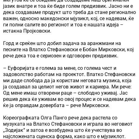
јазик внатре и тоа ќе биде голем предизвик. Јасно ни е
дека создаваме продукт што треба да стане регионално
важен, односно македонски мјузикл, кој, се надевам, ќе
ги полни салите во регионот и тоа е нашата идеја –
истакна Пројковски.
Горд и среќен што добил задача за аранжмани на
песните на Влатко Стефановски е Бобан Мирковски, кој
рече дека тоа е сериозен и одговорен предизвик.
– Еуфоријата е голема за мене, со голема чест и
задоволство работам на проектот. Влатко Стефановски
ми даде слобода да ја користам неговата музика, која
ја создавал за целиот негов живот и кариера. Ми рече:
Од мене имаш отворени раце – слободно уживај. Јас
решив дека ќе уживам во овој процес и се надевам дека
ќе ја оправдам довербата – рече Мирковски.
Кореографката Олга Панго рече дека растела со
музуката на Влатко Стефановски и играла во неговиот
„Зодијак“ и затоа е возбудена што ќе учествува во
најсложената сценска форма, како што е мјузиклот.