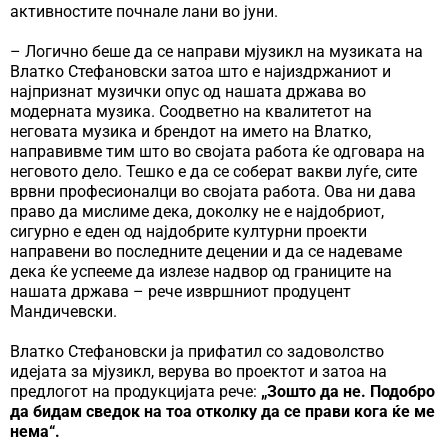
активностите почнале лани во јуни.
– Логично беше да се направи мјузикл на музиката на
Влатко Стефановски затоа што е најиздржаниот и
најпризнат музички опус од нашата држава во
модерната музика. Соодветно на квалитетот на
неговата музика и брендот на името на Влатко,
направивме тим што во својата работа ќе одговара на
неговото дело. Тешко е да се соберат вакви луѓе, сите
врвни професионалци во својата работа. Ова ни дава
право да мислиме дека, доколку не е најдобриот,
сигурно е еден од најдобрите културни проекти
направени во последните децении и да се надеваме
дека ќе успееме да излезе надвор од границите на
нашата држава – рече извршниот продуцент
Мандичевски.
Влатко Стефановски ја прифатил со задоволство
идејата за мјузикл, верува во проектот и затоа на
предлогот на продукцијата рече:
„Зошто да не. Подобро
да бидам сведок на тоа отколку да се прави кога ќе ме
нема“.