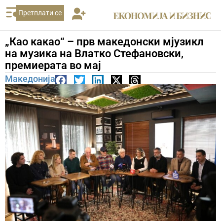
Претплати се
„Као какао“ – прв македонски мјузикл
на музика на Влатко Стефановски,
премиерата во мај
Македонија