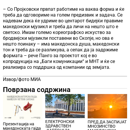
– Со Пројковски првпат работиме на ваква форма и ќе
треба да одговориме на голем предизвик и задача. Се
надевам дека ќе удриме во центарот бидејќи правиме
македонски мјузикл и треба да личи на нешто што е
светско. Имам големо кореографско искуство за
бродвејски мјузикли поставени во Скопје, но ова е
нешто поинаку – има македонска душа, македонски
тон и треба да се разликува, а сепак да ја задржиме
формата – рече Панго за проектот кој е во
копродукција на „Баги комуникации“ и МНТ и ќе се
реализира со поддршка од компании од земјата.
Извор/фото МИА
Поврзана содржина
ЕЛЕКТРОНСКИ
ПРЕД ДА ЗАСПИЈАТ
Презентација на
ЗДРАВСТВЕН
МНОЗИНСТВО
македонската гајда