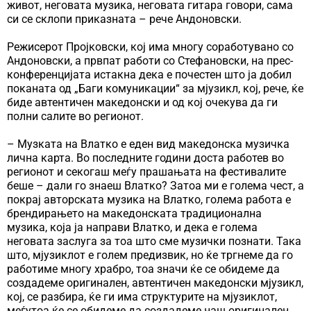
живот, неговата музика, неговата гитара говори, сама
си се склопи приказната – рече Андоновски.
Режисерот Пројковски, кој има многу соработувано со
Андоновски, а првпат работи со Стефановски, на прес-
конференцијата истакна дека е почестен што ја добил
поканата од „Баги комуникации“ за мјузикл, кој, рече, ќе
биде автентичен македонски и од кој очекува да ги
полни салите во регионот.
– Музката на Влатко е еден вид македонска музичка
лична карта. Во последните години доста работев во
регионот и секогаш меѓу прашањата на фестивалите
беше – дали го знаеш Влатко? Затоа ми е голема чест, а
покрај авторската музика на Влатко, голема работа е
брендирањето на македонската традиционална
музика, која ја направи Влатко, и дека е голема
неговата заслуга за тоа што сме музички познати. Така
што, мјузиклот е голем предизвик, но ќе тргнеме да го
работиме многу храбро, тоа значи ќе се обидеме да
создадеме оригинален, автентичен македонски мјузикл,
кој, се разбира, ќе ги има структурите на мјузиклот,
меѓутоа ќе се обидеме да создадеме наш оригинален