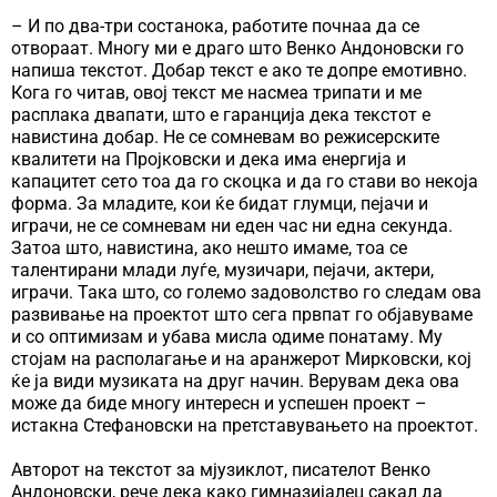
– И по два-три состанока, работите почнаа да се
отвораат. Многу ми е драго што Венко Андоновски го
напиша текстот. Добар текст е ако те допре емотивно.
Кога го читав, овој текст ме насмеа трипати и ме
расплака двапати, што е гаранција дека текстот е
навистина добар. Не се сомневам во режисерските
квалитети на Пројковски и дека има енергија и
капацитет сето тоа да го скоцка и да го стави во некоја
форма. За младите, кои ќе бидат глумци, пејачи и
играчи, не се сомневам ни еден час ни една секунда.
Затоа што, навистина, ако нешто имаме, тоа се
талентирани млади луѓе, музичари, пејачи, актери,
играчи. Така што, со големо задоволство го следам ова
развивање на проектот што сега првпат го објавуваме
и со оптимизам и убава мисла одиме понатаму. Му
стојам на распoлагање и на аранжерот Мирковски, кој
ќе ја види музиката на друг начин. Верувам дека ова
може да биде многу интересн и успешен проект –
истакна Стефановски на претставувањето на проектот.
Авторот на текстот за мјузиклот, писателот Венко
Андоновски, рече дека како гимназијалец сакал да