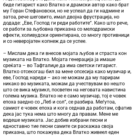
биде гитарист како Влатко и драмски автор како брат
му Горан Стефановски, но не успеал да ги надмине и
затоа, рече шеговито, имал двојна фрустрација, но
додаде: „Еве, Господ ги реди работите“. Како што рече,
се работи за љубовна приказна со мелодрамски
ефекти, холивудски ориентирана, со многу противници
и со неверојатен копнеж да се успее.
– Мислам дека ги внесов мојата љубов и страста кон
музиката на Влатко. Мојата генерација ја имаше
среќата – во Тафталиџе да има светски гитарист.
Влатко отсекогаш бил за мене опсесија како музичар и,
еве, Господ нареди – ако не можам да му парирам
никако во музиката, можам да учествувам во нешто
што се вика мјузикл, посветен на неговата навистина
голема музика. Влатко не е само музичар, тој е човек
епоха заедно со „Леб и сол“, се разбира. Меѓутоа,
самиот е човек епоха и кога седнав да работам, сфатив
дека јас тука нема што многу да правам. Мене ме
водеше музиката. Јас добив избрани песни и
едноставно тие песни самите си раскажаа своја
приказна, што покажува дека Влатко живеел еден