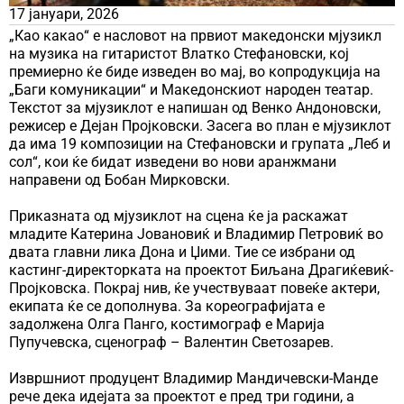
17 јануари, 2026
„Као какао“ е насловот на првиот македонски мјузикл
на музика на гитаристот Влатко Стефановски, кој
премиерно ќе биде изведен во мај, во копродукција на
„Баги комуникации“ и Македонскиот народен театар.
Текстот за мјузиклот е напишан од Венко Андоновски,
режисер е Дејан Пројковски. Засега во план е мјузиклот
да има 19 композиции на Стефановски и групата „Леб и
сол“, кои ќе бидат изведени во нови аранжмани
направени од Бобан Мирковски.
Приказната од мјузиклот на сцена ќе ја раскажат
младите Катерина Јовановиќ и Владимир Петровиќ во
двата главни лика Дона и Џими. Тие се избрани од
кастинг-директорката на проектот Биљана Драгиќевиќ-
Пројковска. Покрај нив, ќе учествуваат повеќе актери,
екипата ќе се дополнува. За кореографијата е
задолжена Олга Панго, костимограф е Марија
Пупучевска, сценограф – Валентин Светозарев.
Извршниот продуцент Владимир Мандичевски-Манде
рече дека идејата за проектот е пред три години, а