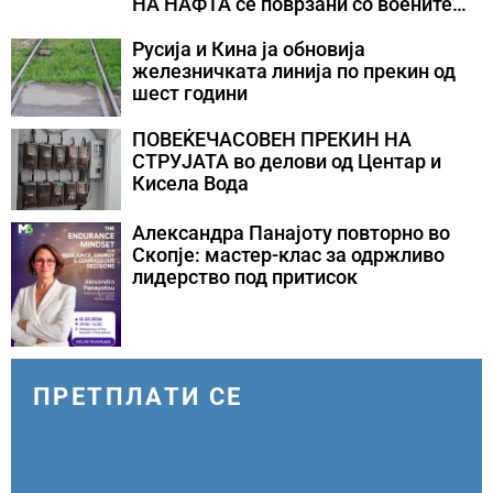
НА НАФТА се поврзани со воените
конфликти во Персискиот Залив
Русија и Кина ја обновија
железничката линија по прекин од
шест години
ПОВЕЌЕЧАСОВЕН ПРЕКИН НА
СТРУЈАТА во делови од Центар и
Кисела Вода
Александра Панајоту повторно во
Скопје: мастер-клас за одржливо
лидерство под притисок
ПРЕТПЛАТИ СЕ