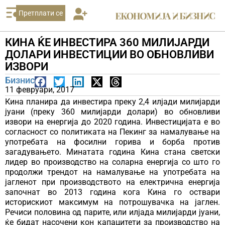
Претплати се
КИНА ЌЕ ИНВЕСТИРА 360 МИЛИЈАРДИ
ДОЛАРИ ИНВЕСТИЦИИ ВО ОБНОВЛИВИ
ИЗВОРИ
Бизнис
11 февруари, 2017
Кина планира да инвестира преку 2,4 илјади милијарди
јуани (преку 360 милијарди долари) во обновливи
извори на енергија до 2020 година. Инвестицијата е во
согласност со политиката на Пекинг за намалување на
употребата на фосилни горива и борба против
загадувањето. Минатата година Кина стана светски
лидер во производство на соларна енергија со што го
продолжи трендот на намалување на употребата на
јагленот при производството на електрична енергија
започнат во 2013 година кога Кина го оствари
историскиот максимум на потрошувачка на јаглен.
Речиси половина од парите, или илјада милијарди јуани,
ќе бидат насочени кон капацитети за производство на