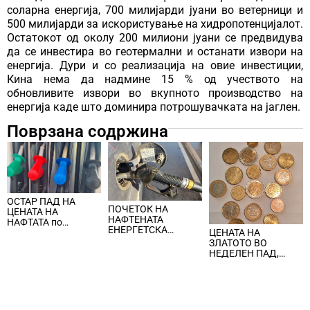
соларна енергија, 700 милијарди јуани во ветерници и
500 милијарди за искористување на хидропотенцијалот.
Остатокот од околу 200 милиони јуани се предвидува
да се инвестира во геотермални и останати извори на
енергија. Дури и со реализација на овие инвестиции,
Кина нема да надмине 15 % од учеството на
обновливите извори во вкупното производство на
енергија каде што доминира потрошувачката на јаглен.
Поврзана содржина
ОСТАР ПАД НА
ПОЧЕТОК НА
ЦЕНАТА НА
НАФТЕНАТА
НАФТАТА по
ЕНЕРГЕТСКА
ЦЕНАТА НА
вчерашните
КРИЗА, цената на
ЗЛАТОТО ВО
еднодневни
нафтата надмина
НЕДЕЛЕН ПАД,
берзански шокови
100 долари за барел
ЈАКНАТ ДОЛАРОТ И
СТРАВОТ ОД
ИНФЛАЦИЈА ВО
САД