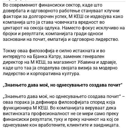
Во современиот финансиски сектор, каде што
довербата и одговорното работење стануваат клучни
фактори за долгорочен успех, М КЕШ се издвојува како
компанија што ја става човечката вредност во
центарот на секоја одлука. Наместо фокус исклучиво на
бројки и резултати, компанијата гради односи
засновани на почит, емпатија и одговорно лидерство.
Токму оваа филозофија е силно истакната и во
интервјуто на Бјанка Катру, заменик генерален
директор на М КЕШ, за магазинот
Убавина и здравје
,
каде што таа ја споделува својата визија за модерно
лидерство и корпоративна култура.
„
Знаењето дава моќ, но однесувањето создава почит“
„Знаењето дава моќ, но однесувањето создава почит“ –
оваа порака ја дефинира филозофијата според која
функционира М КЕШ. Во компанијата веруваат дека
вистинската професионалност не се мери само преку
финансиски резултати, туку и преку начинот на кој се
однесуваме кон вработените, клиентите и заедницата.