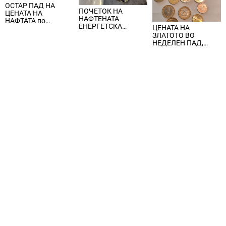
ОСТАР ПАД НА
ПОЧЕТОК НА
ЦЕНАТА НА
НАФТЕНАТА
НАФТАТА по
ЕНЕРГЕТСКА
ЦЕНАТА НА
вчерашните
КРИЗА, цената на
ЗЛАТОТО ВО
еднодневни
нафтата надмина
НЕДЕЛЕН ПАД,
берзански шокови
100 долари за барел
ЈАКНАТ ДОЛАРОТ И
СТРАВОТ ОД
ИНФЛАЦИЈА ВО
САД