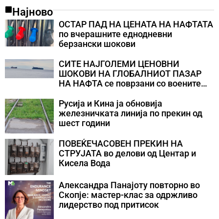
Најново
ОСТАР ПАД НА ЦЕНАТА НА НАФТАТА
по вчерашните еднодневни
берзански шокови
СИТЕ НАЈГОЛЕМИ ЦЕНОВНИ
ШОКОВИ НА ГЛОБАЛНИОТ ПАЗАР
НА НАФТА се поврзани со воените
конфликти во Персискиот Залив
Русија и Кина ја обновија
железничката линија по прекин од
шест години
ПОВЕЌЕЧАСОВЕН ПРЕКИН НА
СТРУЈАТА во делови од Центар и
Кисела Вода
Александра Панајоту повторно во
Скопје: мастер-клас за одржливо
лидерство под притисок