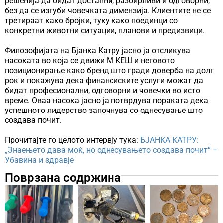
решенија да бидат достапни, разбирливи и одговорни,
без да се изгуби човечката димензија. Клиентите не се
третираат како бројки, туку како поединци со
конкретни животни ситуации, планови и предизвици.
Филозофијата на Бјанка Катру јасно ја отсликува
насоката во која се движи М КЕШ и неговото
позиционирање како бренд што гради доверба на долг
рок и покажува дека финансиските услуги можат да
бидат професионални, одговорни и човечки во исто
време. Оваа насока јасно ја потврдува пораката дека
успешното лидерство започнува со однесување што
создава почит.
Прочитајте го целото интервју тука:
БЈАНКА КАТРУ:
„Знаењето дава моќ, но однесувањето создава почит“ –
Убавина и здравје
Поврзана содржина