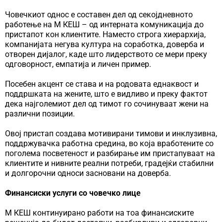
Човечкиот однос е составен дел од секојдневното
работење на М КЕШ – од интерната комуникација до
пристапот кон клиентите. Наместо строга хиерархија,
компанијата негува култура на соработка, доверба и
отворен дијалог, каде што лидерството се мери преку
одговорност, емпатија и личен пример.
Посебен акцент се става и на родовата еднаквост и
поддршката на жените, што е видливо и преку фактот
дека најголемиот дел од тимот го сочинуваат жени на
различни позиции.
Овој пристап создава мотивирани тимови и инклузивна,
поддржувачка работна средина, во која вработените со
поголема посветеност и разбирање им пристапуваат на
клиентите и нивните реални потреби, градејќи стабилни
и долгорочни односи засновани на доверба.
Финансиски услуги со човечко лице
М КЕШ континуирано работи на тоа финансиските