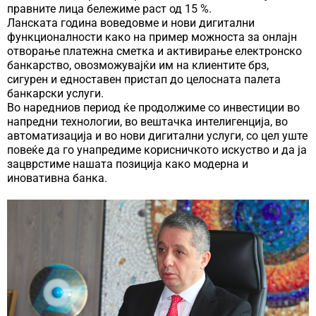
правните лица бележиме раст од 15 %.
Ланската година воведовме и нови дигитални
функционалности како на пример можноста за онлајн
отворање платежна сметка и активирање електронско
банкарство, овозможувајќи им на клиентите брз,
сигурен и едноставен пристап до целосната палета
банкарски услуги.
Во наредниов период ќе продолжиме со инвестиции во
напредни технологии, во вештачка интелигенција, во
автоматизација и во нови дигитални услуги, со цел уште
повеќе да го унапредиме корисничкото искуство и да ја
зацврстиме нашата позиција како модерна и
иновативна банка.