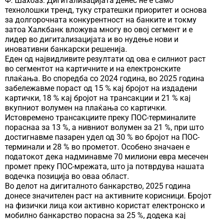
Ф. Шахбаз: Дигитализацијата денес не е само
технолошки тренд, туку стратешки приоритет и основа
за долгорочната конкурентност на банките и токму
затоа Халкбанк вложува многу во овој сегмент и е
лидер во дигитализацијата и во нудење нови и
иновативни банкарски решенија.
Еден од највидливите резултати од ова е силниот раст
во сегментот на картичните и на електронските
плаќања. Во споредба со 2024 година, во 2025 година
забележавме пораст од 15 % кај бројот на издадени
картички, 18 % кај бројот на трансакции и 21 % кај
вкупниот волумен на плаќања со картички.
Истовремено трансакциите преку ПОС-терминалите
пораснаа за 13 %, а нивниот волумен за 21 %, при што
достигнавме пазарен удел од 30 % во бројот на ПОС-
терминали и 28 % во прометот. Особено значаен е
податокот дека надминавме 70 милиони евра месечен
промет преку ПОС-мрежата, што ја потврдува нашата
водечка позиција во оваа област.
Во делот на дигиталното банкарство, 2025 година
донесе значителен раст на активните корисници. Бројот
на физички лица кои активно користат електронско и
мобилно банкарство порасна за 25 %, додека кај