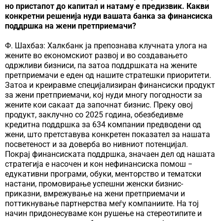
но пристапот до капитал и натаму е предизвик. Какви
конкретни решенија нуди вашата банка за финансиска
поддршка на жени претприемачи?
Ф. Шахбаз: Халкбанк ја препознава клучната улога на
жените во економскиот развој и во создавањето
одржливи бизниси, па затоа поддршката на жените
претприемачи е еден од нашите стратешки приоритети.
Затоа и креиравме специјализиран финансиски продукт
за жени претприемачи, кој нуди многу погодности за
жените кои сакаат да започнат бизнис. Преку овој
продукт, заклучно со 2025 година, обезбедивме
кредитна поддршка за 634 компании предводени од
жени, што претставува конкретен показател за нашата
посветеност и за доверба во нивниот потенцијал.
Покрај финансиската поддршка, значаен дел од нашата
стратегија е насочен и кон нефинансиска помош −
едукативни програми, обуки, менторство и тематски
настани, промовирање успешни женски бизнис-
приказни, вмрежување на жени претприемачи и
поттикнување партнерства меѓу компаниите. На тој
начин придонесуваме кон рушење на стереотипите и