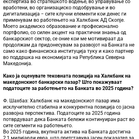
експертиза во стратешкото водење, во управување со
вработени, во организациско подобрување и во
дигитализација − сите клучни елементи кои денес ги
применувам во работењето на Халкбанк АД Скопје.
Моето академско образование и професионално
портфолио, со силен акцент на практични знаења од
банкарскиот сектор, се оние кои ме мотивираат да
продолжам да придонесувам за развојот на Банката не
само како финансиска институција туку и како партнер
во поддршка на економијата на Република Северна
Македонија.
Како ја оценувате тековната позиција на Халкбанк на
македонскиот банкарски пазар? Што покажуваат
податоците за работењето на Банката во 2025 година?
Ф. Шахбаз: Халкбанк на македонскиот пазар има
исклучително стабилна и конкурентна позиција со јасна
развојна перспектива. Податоците за 2025 година
потврдуваат дека Банката бележи континуиран раст во
сите сегменти на работењето.
Во 2025 година, вкупната актива на Банката достигна
2,1 милијарди евра, што претставува јасен показател за