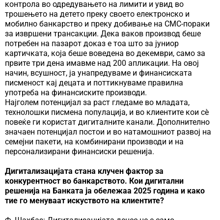
контрола во одредувањето на лимити и увид во
трошењето на детето преку своето електронско и
мобилно банкарство и преку добивање на СМС-пораки
за извршени трансакции. Дека ваков производ беше
потребен на пазарот доказ е тоа што за јуниор
картичката, која беше воведена во декември, само за
првите три дена имавме над 200 апликации. На овој
начин, всушност, ја унапредуваме и финансиската
писменост кај децата и поттикнуваме правилна
употреба на финансиските производи.
Најголем потенцијал за раст гледаме во младата,
технолошки писмена популација, и во клиентите кои сè
повеќе ги користат дигиталните канали. Дополнително
значаен потенцијал постои и во натамошниот развој на
семејни пакети, на комбинирани производи и на
персонализирани финансиски решенија.
Дигитализацијата стана клучен фактор за
конкурентност во банкарството. Кои дигитални
решенија на Банката ја обележаа 2025 година и како
тие го менуваат искуството на клиентите?