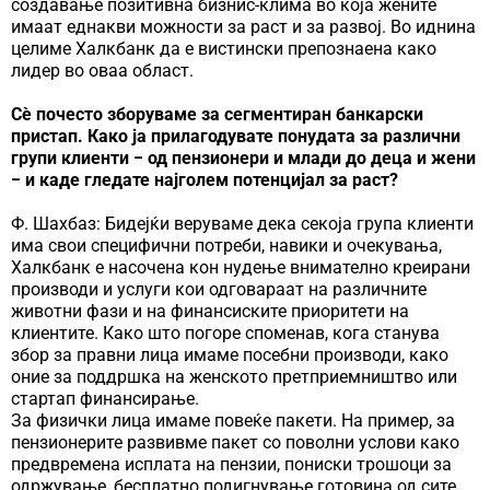
создавање позитивна бизнис-клима во која жените
имаат еднакви можности за раст и за развој. Во иднина
целиме Халкбанк да е вистински препознаена како
лидер во оваа област.
Сè почесто зборуваме за сегментиран банкарски
пристап. Како ја прилагодувате понудата за различни
групи клиенти − од пензионери и млади до деца и жени
− и каде гледате најголем потенцијал за раст?
Ф. Шахбаз: Бидејќи веруваме дека секоја група клиенти
има свои специфични потреби, навики и очекувања,
Халкбанк е насочена кон нудење внимателно креирани
производи и услуги кои одговараат на различните
животни фази и на финансиските приоритети на
клиентите. Како што погоре споменав, кога станува
збор за правни лица имаме посебни производи, како
оние за поддршка на женското претприемништво или
стартап финансирање.
За физички лица имаме повеќе пакети. На пример, за
пензионерите развивме пакет со поволни услови како
предвремена исплата на пензии, пониски трошоци за
одржување, бесплатно подигнување готовина од сите