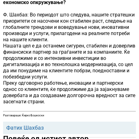
економско опкружување?
Ф. Шахбаз: Во периодот што следува, нашите стратешки
приоритети се насочени кон стабилен раст, следење на
глобалните трендови и воведување нови, иновативни
производи и услуги, прилагодени на реалните потреби
на нашите клиенти.
Нашата цел е да останеме сигурен, стабилен и доверлив
финансиски партнер за граѓаните и за компаниите. Ќе
продолжиме и со интензивни инвестиции во
дигитализација и во технолошка модернизација, со цел
да им понудиме на клиентите побрзи, поедноставни и
побезбедни услуги.
Преку одговорно работење, иновации и партнерски
однос со клиентите, ќе продолжиме да ја зајакнуваме
довербата и да создаваме долгорочна вредност за сите
засегнати страни.
Разговараше: Ќирко Бошкоски
Фатих Шахбаз
Повеќе од истиот автор