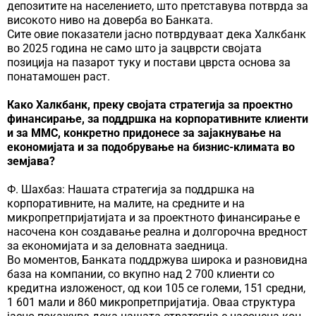
депозитите на населението, што претставува потврда за
високото ниво на доверба во Банката.
Сите овие показатели јасно потврдуваат дека Халкбанк
во 2025 година не само што ја зацврсти својата
позиција на пазарот туку и постави цврста основа за
понатамошен раст.
Како Халкбанк, преку својата стратегија за проектно
финансирање, за поддршка на корпоративните клиенти
и за ММС, конкретно придонесе за зајакнување на
економијата и за подобрување на бизнис-климата во
земјава?
Ф. Шахбаз: Нашата стратегија за поддршка на
корпоративните, на малите, на средните и на
микропретпријатијата и за проектното финансирање е
насочена кон создавање реална и долгорочна вредност
за економијата и за деловната заедница.
Во моментов, Банката поддржува широка и разновидна
база на компании, со вкупно над 2 700 клиенти со
кредитна изложеност, од кои 105 се големи, 151 средни,
1 601 мали и 860 микропретпријатија. Оваа структура