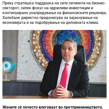
Преку стратешка поддршка на сите сегменти на бизнис-
секторот, силен фокус на одржливи инвестиции и
континуирано унапредување на финансиските решенија,
Халкбанк директно придонесува за зајакнување на
економијата и за подобрување на деловната клима.
Жените сè почесто влегуваат во претприемништвото,