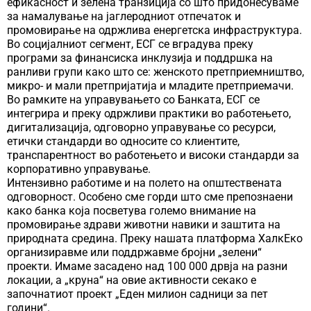
ефикасност и зелена транзиција со што придонесуваме
за намалување на јаглеродниот отпечаток и
промовирање на одржлива енергетска инфраструктура.
Во социјалниот сегмент, ЕСГ се вградува преку
програми за финансиска инклузија и поддршка на
ранливи групи како што се: женското претприемништво,
микро- и мали претпријатија и младите претприемачи.
Во рамките на управувањето со Банката, ЕСГ се
интегрира и преку одржливи практики во работењето,
дигитализација, одговорно управување со ресурси,
етички стандарди во односите со клиентите,
транспарентност во работењето и високи стандарди за
корпоративно управување.
Интензивно работиме и на полето на општествената
одговорност. Особено сме горди што сме препознаени
како банка која посветува големо внимание на
промовирање здрави животни навики и заштита на
природната средина. Преку нашата платформа ХалкЕко
организиравме или поддржавме бројни „зелени“
проекти. Имаме засадено над 100 000 дрвја на разни
локации, а „круна“ на овие активности секако е
започнатиот проект „Еден милион садници за пет
години“.