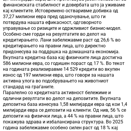
финансиската стабилност и довербата што ја уживаме
кај клиентите. Истовремено остваривме добивка од
37,27 милиони евра пред оданочување, што ги
потврдува нашата ефикасност, одговорното
управување со ризиците и одржливиот бизнис-модел.
Особено сме горди на резултатите во делот на
кредитирањето. Лани забележавме раст од 26,6 % во
кредитирањето на правни лица, што директно
придонесува за поддршка на домашната економија.
Вкупната кредитна база кај физичките лица достигна
586 милиони евра, со годишен пораст од 17 %. Во текот
на годината реализиравме 14 529 кредити во вкупен
износ од 197 милиони евра, што говори за нашата
активна улога во подобрувањето на животниот
стандард на граѓаните.
Паралелно со кредитната активност бележиме и
одлични резултати во делот на депозитите. Вкупната
депозитна база изнесува 1,58 милијарди евра од кои 1,4
милијарди евра се депозити на клиенти. Од нив, 56 % се
депозити на физички лица, а 44 % на правни лица, што
покажува здрава и избалансирана структура. Во 2025
година забележавме особено силен раст од 18 % кај