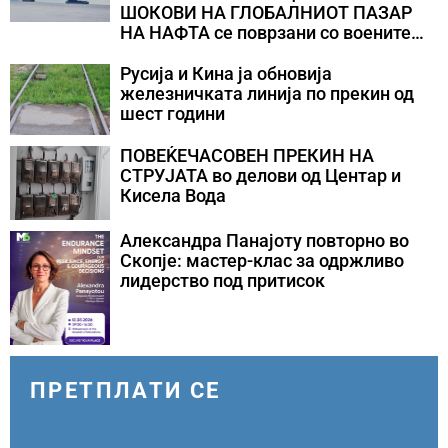
ШОКОВИ НА ГЛОБАЛНИОТ ПАЗАР
НА НАФТА се поврзани со воените
конфликти во Персискиот Залив
Русија и Кина ја обновија
железничката линија по прекин од
шест години
ПОВЕЌЕЧАСОВЕН ПРЕКИН НА
СТРУЈАТА во делови од Центар и
Кисела Вода
Александра Панајоту повторно во
Скопје: мастер-клас за одржливо
лидерство под притисок
ПРЕТПЛАТИ СЕ