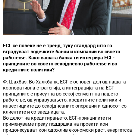
ЕСГ сè повеќе не е тренд, туку стандард што го
вградуваат водечките банки и компании во своето
работење. Како вашата банка ги интегрира ЕСГ-
принципите во своето секојдневно работење и во
кредитните политики?
Ф. Шахбаз: Во Халкбанк, ЕСГ е основен дел од нашата
корпоративна стратегија, а интеграцијата на ЕСГ-
принципите е присутна во секој сегмент на нашето
работење, од управувањето, кредитните политики и
инвестициите до секојдневните операции и односот со
клиентите и со заедницата.
Во делот на кредитирањето, ЕСГ-принципите ги
применуваме преку поддршка на проекти кои
придонесуваат кон одржлив економски раст, енергетска