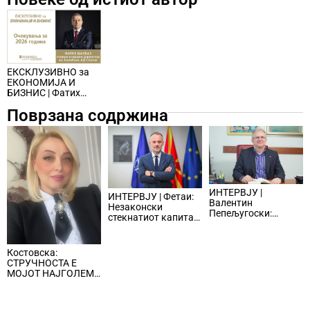
ЕКСКЛУЗИВНО за
ЕКОНОМИЈА И
БИЗНИС | Фатих
Шахбаз: Очекувања
Поврзана содржина
за 2026 година
ИНТЕРВЈУ |
ИНТЕРВЈУ | Фетаи:
Валентин
Незаконски
Пепељугоски:
стекнатиот капитал
Стопанството има
влегува во
потреба од
легалните текови и
квалитетен и од
ги нарушува
Костовска:
специјализиран
условите за фер
СТРУЧНОСТА Е
судски кадар
бизнис
МОЈОТ НАЈГОЛЕМ
СОЈУЗНИК ВО
ОСИГУРУВАЊЕТО