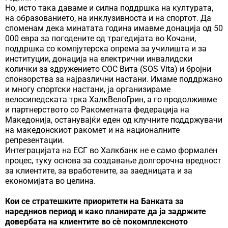
Но, исто така даваме и силна поддршка на културата,
на образованието, на инклузивноста и на спортот. Да
споменам дека минатата година имавме донација од 50
000 евра за погодените од трагедијата во Кочани,
поддршка со компјутерска опрема за училишта и за
институции, донација на електрични инвалидски
колички за здружението СОС Вита (SOS Vita) и бројни
спонзорства за најразлични настани. Имаме поддржано
и многу спортски настани, ја организираме
велосипедската трка ХалкВелоГрин, а го продолживме
и партнерството со Ракометната федерација на
Македонија, останувајќи еден од клучните поддржувачи
на македонскиот ракомет и на националните
репрезентации.
Интеграцијата на ЕСГ во Халкбанк не е само формален
процес, туку основа за создавање долгорочна вредност
за клиентите, за вработените, за заедницата и за
економијата во целина.
Кои се стратешките приоритети на Банката за
наредниов период и како планирате да ја задржите
довербата на клиентите во сè покомплексното