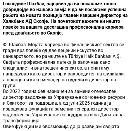
Господине Шахбаз, најпрвин да ви посакаме топло
добредојде во нашава земја и да ви посакаме успешна
работа на новата позиција главен извршен директор на
Халкбанк АД Скопје. На почетокот кажете ни нешто
повеќе за вашата досегашна професионална кариера
пред доаѓањето во Скопје.
Ф. Шахбаз: Мојата кариера во финансискиот сектор се
гради врз повеќе од две децении искуство во
банкарството, во рамките на Türkiye Halk Bankası A.Ş.
Својата професионална патека ја започнав како
специјалист и внатрешен инспектор, а понатаму
напредував како директор и раководител на филијали,
а подоцна и како менаџер на оддели и директор на
групи.
Во 2022 година бев назначен за заменик-генерален
директор задолжен за Управување со човечки ресурси
и Секторот за поддршка, а од јули 2025 година ја
извршував функцијата заменик-генерален директор
задолжен за Управување со поддршка и за Дигитална
трансформација .
Овие функции ми овозможија да ја развијам својата