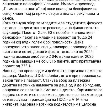
банкомати во земјава и слично. Имаме и производ
„Примател на плата“ кој носи значајни бенефиции за
секој клиент кој ја прима својата плата преку нашата
банка.
Кога станува збор за младите и за студентите, фокусот
е ставен на дигиталните решенија и на финансиската
едукација. Пакетот Халк ЕЗ е посебен и иновативен
банкарски пакет за млади на возраст од 16 до 24
години кој нуди голем број поволности. Дека
воведувањето ваков специјализиран производ беше
вистински потег, доказ е фактот дека ако во 2024
година имавме одобрено 2 046 вакви пакети, 2025
година ја завршивме со 6 815 пакети, што претставува
пораст од 233 %.
Наш најнов производ е и дебитната картичка наменета
за деца, Mastercard Debit Junior , што е прв производ од
ваков тип на пазарот. Станува збор за платежна
дебитна картичка наменета за деца од 9 до 15 години,
поврзана со платежна сметка на детето. Картичката се
издава со име и со презиме на детето и со неа може да
се извршуваат трансакции на ПОС, на АТМ и на
интернет. Кај оваа картичка родителот има целосна