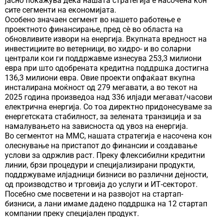
јасно покажува дека нашата стратегија е насочена кон
сите сегменти на економијата.
Особено значаен сегмент во нашето работење е
проектното финансирање, пред сè во областа на
обновливите извори на енергија. Вкупната вредност на
инвестициите во ветерници, во хидро- и во соларни
централи кои ги поддржавме изнесува 253,3 милиони
евра при што одобрената кредитна поддршка достигна
136,3 милиони евра. Овие проекти опфаќаат вкупна
инсталирана моќност од 279 мегавати, а во текот на
2025 година произведоа над 336 илјади мегават/часови
електрична енергија. Со тоа директно придонесуваме за
енергетската стабилност, за зелената транзиција и за
намалувањето на зависноста од увоз на енергија.
Во сегментот на ММС, нашата стратегија е насочена кон
олеснување на пристапот до финансии и создавање
услови за одржлив раст. Преку флексибилни кредитни
линии, брзи процедури и специјализирани продукти,
поддржуваме илјадници бизниси во различни дејности,
од производство и трговија до услуги и ИТ-секторот.
Посебно сме посветени и на развојот на стартап-
бизниси, а лани имаме дадено поддршка на 12 стартап
компании преку специјален продукт.