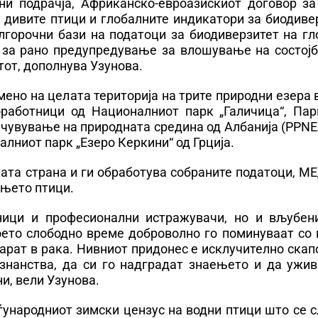
ни подрачја, Африканско-евроазискиот договор за
 дивите птици и глобалните индикатори за биодиве
лгорочни бази на податоци за биодиверзитет на гл
 за рано предупредување за влошување на состојб
тот, дополнува Узунова.
ено на целата територија на трите природни езера 
оработници од Националниот парк „Галичица“, Пар
ачувување на природната средина од Албанија (PPNE
лниот парк „Езеро Керкини“ од Грција.
ата страна и ги обработува собраните податоци, М
ењето птици.
ници и професионални истражувачи, но и вљубен
оето слободно време доброволно го поминуваат со 
арат в рака. Нивниот придонес е исклучително скап
знанства, да си го надградат знаењето и да ужив
и, вели Узунова.
ѓународниот зимски цензус на водни птици што се 