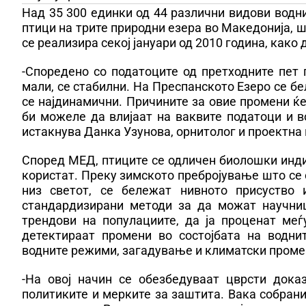
Над 35 300 единки од 44 различни видови водн
птици на трите природни езера во Македонија,
се реализира секој јануари од 2010 година, како
-Споредено со податоците од претходните пет 
мали, се стабилни. На Преспанското Езеро се б
се најдинамични. Причините за овие промени ќе
би можеле да влијаат на ваквите податоци и в
истакнува Данка Узунова, орнитолог и проектна
Според МЕД, птиците се одличен биолошки инди
користат. Преку зимското пребројување што се
низ светот, се бележат нивното присуство и
стандардизирани методи за да можат научниц
трендови на популациите, да ја проценат ме
детектираат промени во состојбата на водни
водните режими, загадување и климатски проме
-На овој начин се обезбедуваат цврсти док
политиките и мерките за заштита. Вака собрани