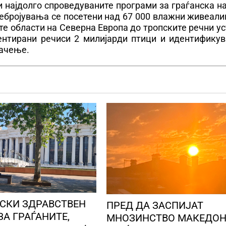
 и најдолго спроведуваните програми за граѓанска н
пребројувања се посетени над 67 000 влажни живеал
те области на Северна Европа до тропските речни ус
дентирани речиси 2 милијарди птици и идентификув
начење.
СКИ ЗДРАВСТВЕН
ПРЕД ДА ЗАСПИЈАТ
ЗА ГРАЃАНИТЕ,
МНОЗИНСТВО МАКЕДО