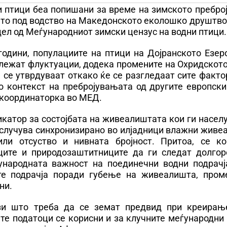
и птици беа попишани за време на зимското пребро
 што под водство на Македонското еколошко друштв
 дел од Меѓународниот зимски цензус на водни птици.
години, популациите на птици на Дојранското Езер
ележат флуктуации, додека промените на Охридскот
 се утврдуваат откако ќе се разгледаат сите факт
о контекст на пребројувањата од другите европски
 координаторка во МЕД.
катор за состојбата на живеалиштата кои ги насел
 случува синхронизирано во илјадници влажни живе
ли отсуство и нивната бројност. Притоа, се ко
ите и природозаштитниците да ги следат долгор
ѓународната важност на поединечни водни подрачј
те подрачја поради губење на живеалишта, пром
ни.
ази што треба да се земат предвид при креирањ
те податоци се корисни и за клучните меѓународни