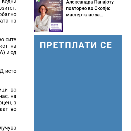
 водни
Александра Панајоту
рзитет,
повторно во Скопје:
обално
мастер-клас за
ата на
одржливо лидерство
под притисок
во сите
ПРЕТПЛАТИ СЕ
кот на
A) и од
ЕД исто
ици во
нас, на
оцен, а
аат во
случува