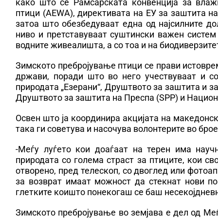
како што се Рамсарската конвенција за влаж
птици (AEWA), директивата на ЕУ за заштита на
затоа што обезбедуваат една од најсилните до
ниво и претставуваат суштински важен систем
водните живеалишта, а со тоа и на биодиверзите
Зимското пребројување птици се прави истоврем
држави, поради што во него учествуваат и с
природата „Езерани“, Друштвото за заштита и з
Друштвото за заштита на Преспа (SPP) и Национа
Освен што ја координира акцијата на македонск
така ги советува и насочува волонтерите во бро
-Меѓу луѓето кои доаѓаат на терен има науч
природата со голема страст за птиците, кои св
отворено, пред телескоп, со двоглед или фотоап
за возврат имаат можност да стекнат нови по
глетките коишто понекогаш се баш несекојдневн
Зимското пребројување во земјава е дел од Ме