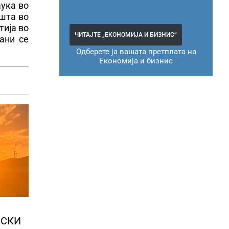
аука во
ишта во
тија во
ЧИТАЈТЕ „ЕКОНОМИЈА И БИЗНИС“
ани се
Одберете ја вашата претплата на
Економија и бизнис
НСКИ