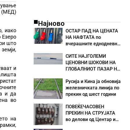
јување
о (МЕД)
Најново
о, иако
ОСТАР ПАД НА ЦЕНАТА
о Езеро
НА НАФТАТА по
ори што
вчерашните еднодневни
 земји,
берзански шокови
СИТЕ НАЈГОЛЕМИ
ЦЕНОВНИ ШОКОВИ НА
уваат и
ГЛОБАЛНИОТ ПАЗАР НА
алишта
НАФТА се поврзани со
ристат
Русија и Кина ја обновија
воените конфликти во
очните
железничката линија по
Персискиот Залив
а и да
прекин од шест години
ена во
ПОВЕЌЕЧАСОВЕН
ПРЕКИН НА СТРУЈАТА
ето на
во делови од Центар и
 рамки,
Кисела Вода