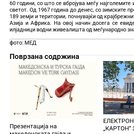
60 години, со што се вбројува меѓу најголемите
светот. Од 1967 година до денес, со зимските 
189 земји и територии, почнувајќи од крајбрежни
Азија и Африка. На овој начин досега се еви
илјадници водни живеалишта од меѓународно з
фото: МЕД
Поврзана содржина
ЕЛЕКТРОН
Презентација на
„КАРТОН“ 
македонската гајда и