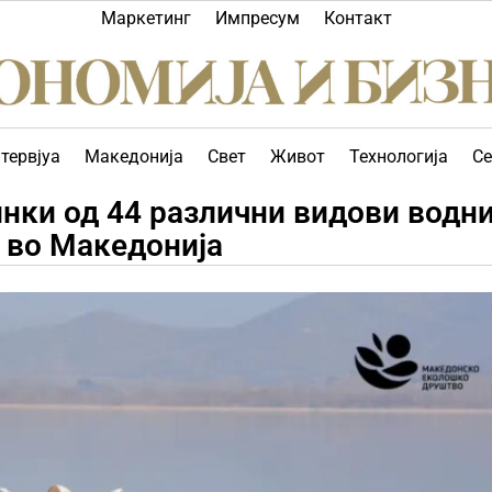
Маркетинг
Импресум
Контакт
тервјуа
Македонија
Свет
Живот
Технологија
Се
нки од 44 различни видови водн
а во Македонија