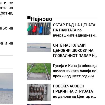
и и се
ати на
ратни,
Најново
ОСТАР ПАД НА ЦЕНАТА
вање на
НА НАФТАТА по
вчерашните еднодневни
берзански шокови
а и на
СИТЕ НАЈГОЛЕМИ
ЦЕНОВНИ ШОКОВИ НА
ГЛОБАЛНИОТ ПАЗАР НА
НАФТА се поврзани со
Русија и Кина ја обновија
воените конфликти во
железничката линија по
Персискиот Залив
прекин од шест години
ПОВЕЌЕЧАСОВЕН
ПРЕКИН НА СТРУЈАТА
во делови од Центар и
Кисела Вода