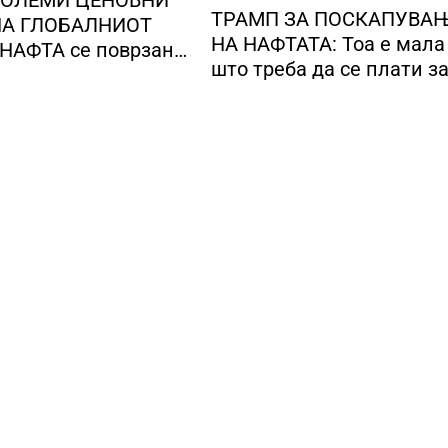
ГОЛЕМИ ЦЕНОВНИ
ТРАМП ЗА ПОСКАПУВА
А ГЛОБАЛНИОТ
НА НАФТАТА: Тоа е мала цена
НАФТА се поврзани
што треба да се плати з
е конфликти во
безбедноста и мирот
т Залив