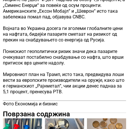
„Сименс Енерџи“ за повеќе од осум проценти.
Американските „Ексон Мобајл“ и „Шеврон“ исто така
забележаа помал пад, објавува CNBC.
Војната во Украина досега ги зголеми глобалните цени
на нафтата, бидејќи пазарите сметаат на ризикот од
прекин на снабдувањето со енергија од Русија.
Понискиот геополитички ризик значи дека пазарите
очекуваат постабилно снабдување со нафта, што врши
притисок врз цените надолу.
Мировниот план на Трамп, исто така, предвидува лоши
вести за европските производители на оружје, како што
е германскиот „Рајнметал“, чии акции денес паднаа за
5,1 процент, пренесува РТВ.
Фото Економија и бизнис
Поврзана содржина