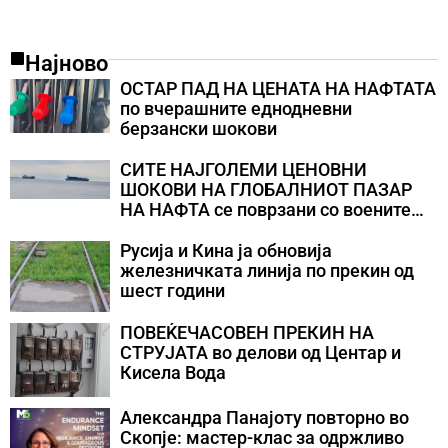
Најново
ОСТАР ПАД НА ЦЕНАТА НА НАФТАТА
по вчерашните еднодневни
берзански шокови
СИТЕ НАЈГОЛЕМИ ЦЕНОВНИ
ШОКОВИ НА ГЛОБАЛНИОТ ПАЗАР
НА НАФТА се поврзани со воените
конфликти во Персискиот Залив
Русија и Кина ја обновија
железничката линија по прекин од
шест години
ПОВЕЌЕЧАСОВЕН ПРЕКИН НА
СТРУЈАТА во делови од Центар и
Кисела Вода
Александра Панајоту повторно во
Скопје: мастер-клас за одржливо