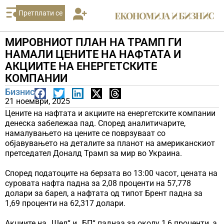
Претплати се
МИРОВНИОТ ПЛАН НА ТРАМП ГИ
НАМАЛИ ЦЕНИТЕ НА НАФТАТА И
АКЦИИТЕ НА ЕНЕРГЕТСКИТЕ
КОМПАНИИ
Бизнис
21 ноември, 2025
Цените на нафтата и акциите на енергетските компании
денеска забележаа пад. Според аналитичарите,
намалувањето на цените се поврзуваат со
објавувањето на деталите за планот на американскиот
претседател Доналд Трамп за мир во Украина.
Според податоците на берзата во 13:00 часот, цената на
суровата нафта падна за 2,08 проценти на 57,778
долари за барел, а нафтата од типот Брент падна за
1,69 проценти на 62,317 долари.
Акциите на „Шел“ и „БП“ паднаа за околу 1,6 проценти, а