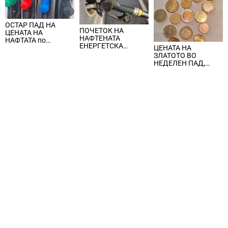
ОСТАР ПАД НА
ПОЧЕТОК НА
ЦЕНАТА НА
НАФТЕНАТА
НАФТАТА по
ЕНЕРГЕТСКА
ЦЕНАТА НА
вчерашните
КРИЗА, цената на
ЗЛАТОТО ВО
еднодневни
нафтата надмина
НЕДЕЛЕН ПАД,
берзански шокови
100 долари за барел
ЈАКНАТ ДОЛАРОТ И
СТРАВОТ ОД
ИНФЛАЦИЈА ВО
САД