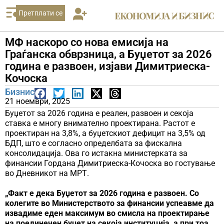
Претплати се
МФ наскоро со нова емисија на
Граѓанска обврзница, а Буџетот за 2026
година е развоен, изјави Димитриеска-
Кочоска
Бизнис
21 ноември, 2025
Буџетот за 2026 година е реален, развоен и секоја
ставка е многу внимателно проектирана. Растот е
проектиран на 3,8%, а буџетскиот дефицит на 3,5% од
БДП, што е согласно определбата за фискална
консолидација. Ова го истакна министерката за
финансии Гордана Димитриеска-Кочоска во гостување
во Дневникот на МРТ.
„Факт е дека Буџетот за 2026 година е развоен. Со
колегите во Министерството за финансии успеавме да
извадиме еден максимум во смисла на проектирање
на поединечен буџет на секоја институција, а при тоа