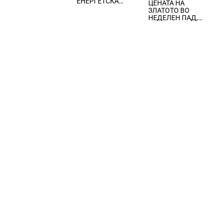
ЕНЕРГЕТСКА
ЦЕНАТА НА
вчерашните
КРИЗА, цената на
ЗЛАТОТО ВО
еднодневни
нафтата надмина
НЕДЕЛЕН ПАД,
берзански шокови
100 долари за барел
ЈАКНАТ ДОЛАРОТ И
СТРАВОТ ОД
ИНФЛАЦИЈА ВО
САД