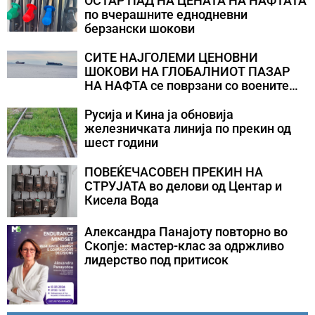
ОСТАР ПАД НА ЦЕНАТА НА НАФТАТА
по вчерашните еднодневни
берзански шокови
СИТЕ НАЈГОЛЕМИ ЦЕНОВНИ
ШОКОВИ НА ГЛОБАЛНИОТ ПАЗАР
НА НАФТА се поврзани со воените
конфликти во Персискиот Залив
Русија и Кина ја обновија
железничката линија по прекин од
шест години
ПОВЕЌЕЧАСОВЕН ПРЕКИН НА
СТРУЈАТА во делови од Центар и
Кисела Вода
Александра Панајоту повторно во
Скопје: мастер-клас за одржливо
лидерство под притисок