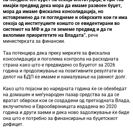
имајќи предвид дека мора да имаме развоен буџет,
мора да имаме фискална консолидација, но
истовремено да ги погледнеме и обврските кои ги има
секоја од институциите коишто се евидентирани во
системот на МФ и да ги земеме предвид и да ги
вклопиме приоритетите на Владата”
, рече
министерката за финансии.
Таа потенцира дека преку мерките за фискална
консолидација и поголема контрола на расходната
страна како што е предвидено со Буџетот за 2026
година и продолжување на позитивните резултати во
делот на БДП ќе имаме и намалување на јавниот долг.
Како што појасни во наредната година ќе се обезбедат
на домашен и меѓународен пазар средства за да се
вратат обврски кои се создадени од претходната Влада,
вклучително и Еврообврзницата издадена во 2020
година и други заеми и дека ново задолжување ќе биде
она што е потребно за финансирање на буџетскиот
дефицит.