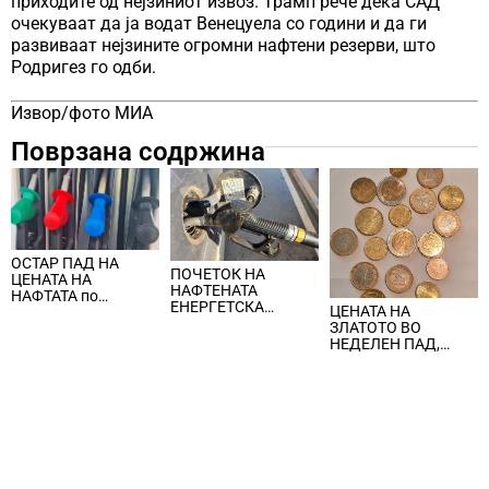
приходите од нејзиниот извоз. Трамп рече дека САД
очекуваат да ја водат Венецуела со години и да ги
развиваат нејзините огромни нафтени резерви, што
Родригез го одби.
Извор/фото МИА
Поврзана содржина
ОСТАР ПАД НА
ПОЧЕТОК НА
ЦЕНАТА НА
НАФТЕНАТА
НАФТАТА по
ЕНЕРГЕТСКА
ЦЕНАТА НА
вчерашните
КРИЗА, цената на
ЗЛАТОТО ВО
еднодневни
нафтата надмина
НЕДЕЛЕН ПАД,
берзански шокови
100 долари за барел
ЈАКНАТ ДОЛАРОТ И
СТРАВОТ ОД
ИНФЛАЦИЈА ВО
САД