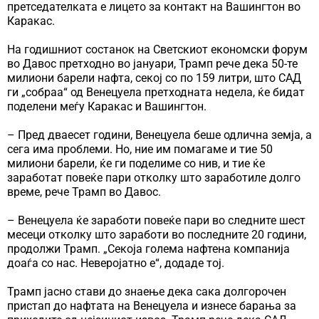
претседателката е лицето за контакт на Вашингтон во
Каракас.
На годишниот состанок на Светскиот економски форум
во Давос претходно во јануари, Трамп рече дека 50-те
милиони барели нафта, секој со по 159 литри, што САД
ги „собраа“ од Венецуела претходната недела, ќе бидат
поделени меѓу Каракас и Вашингтон.
– Пред дваесет години, Венецуела беше одлична земја, а
сега има проблеми. Но, ние им помагаме и тие 50
милиони барели, ќе ги поделиме со нив, и тие ќе
заработат повеќе пари отколку што заработиле долго
време, рече Трамп во Давос.
– Венецуела ќе заработи повеќе пари во следните шест
месеци отколку што заработи во последните 20 години,
продолжи Трамп. „Секоја голема нафтена компанија
доаѓа со нас. Неверојатно е“, додаде тој.
Трамп јасно стави до знаење дека сака долгорочен
пристап до нафтата на Венецуела и изнесе барања за