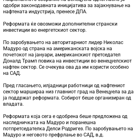
одобри законодавната иницијатива за зајакнување на
нафтената индустрија, пренесе ДПА.
Реформата ќе овозможи дополнителни странски
инвестиции во енергетскиот сектор.
По заробувањето на авторитарниот лидер Николас
Мадуро од страна на американската војска на
почетокот на јануари, американскиот претседател
Доналд Трамп повика на инвестиции во венецуелскиот
нафтен сектор. Се очекува ова да им користи особено
на САД.
Пред гласањето, илјадници работници од нафтениот
сектор маршираа низ главниот град на Венецуела за да
ја поддржат реформата. Собирот беше организиран од
владата.
Реформата која сега е одобрена беше предложена од
наследничката на Мадуро и поранешна
потпретседателка Делси Родригез. По заробувањето на
Мадуро и неговото префрлање во САД, в.д.