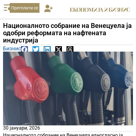
Претплати се
Националното собрание на Венецуела ја
одобри реформата на нафтената
индустрија
Бизнис
30 јануари, 2026
Националното собрание на Венецуела едногласно ја