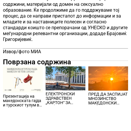
содржини, материјали од домен на сексуално
образование. Ќе продолжиме да го поддржуваме тој
процес, да се направи пристапот до информации и за
младите и за наставниците полесен и согласно
стандарди коишто се препорачани од УНЕСКО и другите
меѓународни релевантни организации, додаде Брајовиќ
Григоријевиќ.
Извор/фото МИА
Поврзана содржина
ЕЛЕКТРОНСКИ
ПРЕД ДА ЗАСПИЈАТ
Презентација на
ЗДРАВСТВЕН
МНОЗИНСТВО
македонската гајда
„КАРТОН“ ЗА
МАКЕДОНСКИ
и турскиот тулум во
ГРАЃАНИТЕ,
ГРАЃАНИ КОРИСТАТ
Истанбул
медицинската
ТЕЛЕФОН,
документација,
подигнување на
упатите, рецептите,
свеста за спиењето,
извештаите и
под мотото „Спиј
регистрите ќе се
добро, живеј