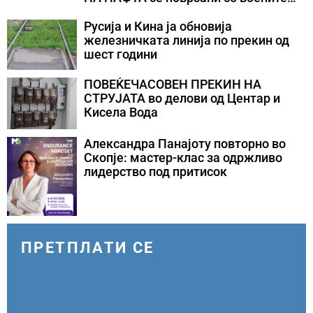
конфликти во Персискиот Залив
Русија и Кина ја обновија
железничката линија по прекин од
шест години
ПОВЕЌЕЧАСОВЕН ПРЕКИН НА
СТРУЈАТА во делови од Центар и
Кисела Вода
Александра Панајоту повторно во
Скопје: мастер-клас за одржливо
лидерство под притисок
ПРЕТПЛАТИ СЕ