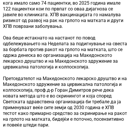
кога имало само 74 пациентки, во 2025 година имале
122 пациентки кои по првпат со оваа дијагноза се
јавиле во клиниката. ХПВ вакцинацијата го намалува
ризикот од развој на рак на грлото на матката и други
ХПВ поврзани заболувања.
Ова беше истакнато на настанот по повод
одбележувањето на Неделата за подигнување на свеста
за борбата против ракот на грлото на матката, што се
одржа денеска во организација на Македонското
лекарско друштво и на Македонското здружение за
цервикална патологија и колпоскопија.
Претседателот на Македонското лекарско друштво и на
Македонското здружение за цервикална патологија и
колпоскопија, проф.д-р Горан Димитров рече дека
новата метода што е во скринингот и која според
Светската здравствена организација би требале да ја
применуваат веќе сите земји од 2030 година е ХПВ
тестот како примарно средство за скринирање на ракот
на грлото на матката, бидејќи е поточно, посензитивно
и повеќе штеди пари.