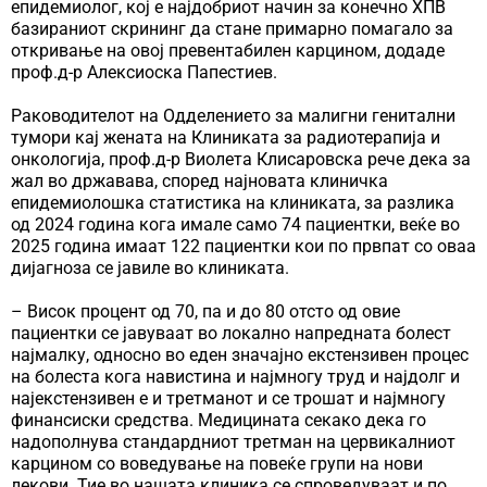
епидемиолог, кој е најдобриот начин за конечно ХПВ
базираниот скрининг да стане примарно помагало за
откривање на овој превентабилен карцином, додаде
проф.д-р Алексиоска Папестиев.
Раководителот на Одделението за малигни генитални
тумори кај жената на Клиниката за радиотерапија и
онкологија, проф.д-р Виолета Клисаровска рече дека за
жал во државава, според најновата клиничка
епидемиолошка статистика на клиниката, за разлика
од 2024 година кога имале само 74 пациентки, веќе во
2025 година имаат 122 пациентки кои по првпат со оваа
дијагноза се јавиле во клиниката.
– Висок процент од 70, па и до 80 отсто од овие
пациентки се јавуваат во локално напредната болест
најмалку, односно во еден значајно екстензивен процес
на болеста кога навистина и најмногу труд и најдолг и
најекстензивен е и третманот и се трошат и најмногу
финансиски средства. Медицината секако дека го
надополнува стандардниот третман на цервикалниот
карцином со воведување на повеќе групи на нови
лекови. Тие во нашата клиника се спроведуваат и по