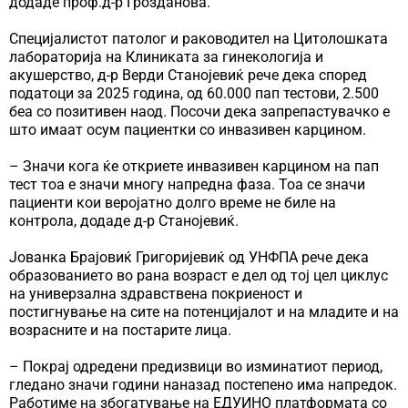
додаде проф.д-р Грозданова.
Специјалистот патолог и раководител на Цитолошката
лабораторија на Клиниката за гинекологија и
акушерство, д-р Верди Станојевиќ рече дека според
податоци за 2025 година, од 60.000 пап тестови, 2.500
беа со позитивен наод. Посочи дека запрепастувачко е
што имаат осум пациентки со инвазивен карцином.
– Значи кога ќе откриете инвазивен карцином на пап
тест тоа е значи многу напредна фаза. Тоа се значи
пациенти кои веројатно долго време не биле на
контрола, додаде д-р Станојевиќ.
Јованка Брајовиќ Григоријевиќ од УНФПА рече дека
образованието во рана возраст е дел од тој цел циклус
на универзална здравствена покриеност и
постигнување на сите на потенцијалот и на младите и на
возрасните и на постарите лица.
– Покрај одредени предизвици во изминатиот период,
гледано значи години наназад постепено има напредок.
Работиме на збогатување на ЕДУИНО платформата со