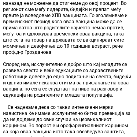
наназад не можевме да стигнеме до овој процент. Во
регионот сме меѓу лидерите, бидејќи и првпат меѓу
првите ја воведовме ХПВ вакцината. Го зголемивме и
временскиот период кога оваа вакцина може да се
прима затоа што родителите најчесто немаа против,
меѓутоа и одложуваа временски оваа вакцина, така
што сега на товар на државата се вакцинираат сите
момчиња и девојчиња до 19 годишна возраст, рече
проф.д-р Грозданова.
Според неа, исклучително е добро што кај младите се
развива свеста и веќе едукациите со здравствените
работници довеле до едно подигање на свеста, бидејќи
и од нив имале некаква стигма за прифаќање на оваа
вакцина, но сега се спуштаат на ниво на разговор и
едукација на родителите и младата популација.
– Се надеваме дека со такви интензивни мерки
навистина ќе имаме исклучително битна превенција за
да не дојдеме до овие случаи на цервикалниот
карцином. Во пораст е и орофаренгиалниот карцином
за која оваа вакцина исто така обезбедува заштита,