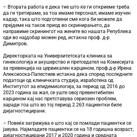
– Втората работа е дека тие што ќе ги откриеме треба
да ги третираме, за тоа имаме персонал, имаме изучен
кадар, така што подготвени сме кога би можеле да
прејдеме на таков приод во скринирањето, да
направиме скринингот на жените во нашата Република
оди во најдобар можен ред, истакна проф. д-р
Димитров.
Директорката на Универзитетската клиника за
гинекологија и акушерство и претседател на Комисијата
за превенција на цервикален карцином, проф.д-р Ирена
Алексиоска-Папестиев истакна дека според последните
податоци од клиничката студија, изработена од
Институтот за епидемиологија, за период од 2016 до
2023 година за жал, се уште овој превентибилен
карцином кај нас претставува сериозен проблем,
заради тоа што во тој период 2.263 пациентки биле
дијагностицирани.
– Повеќе загрижува е што кај се помлади пациентки се
јавува. Најмладите пациентки се на 18 годишна возраст,
дијагностицирани 2017 и 2020 година и средната