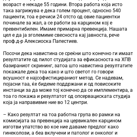
возраст е некаде 55 години. Втора работа која исто
така загрижува е дека голем процент, односно 540
пациенти, тоа е речиси 24 отсто од овие пациентки
починале за жал, а се работи за карцином кој е
превентибилен. Имаме примарна превенција. Нашата
цел е да ја зголемиме свесноста кај јавноста, рече
проф.д-р Алексиоска Папестиев.
Посочи дека навистина се среќни што конечно ги имаат
резултатите од пилот студијата за ефикасноста на ХПВ
базираниот скрининг, затоа што навистина резултатите
покажале дека тоа како и што светот го говори
всушност е најсофистицираниот метод. Се надевам,
појасни таа, ќе бидеме поддржани и од повисоките
инстанци за да може тој конечно да се имплементира, а
тоа го покажа и резултатот од опсервациската студија
која ја направивме ние во 12 центри.
– Како резултат на тоа работна група во рамки на
комисијата за превенција на цервикален карцином
изготви упатство во кое ние даваме предлог како
гинеколози, а беа вклучени и патолог и онколог и