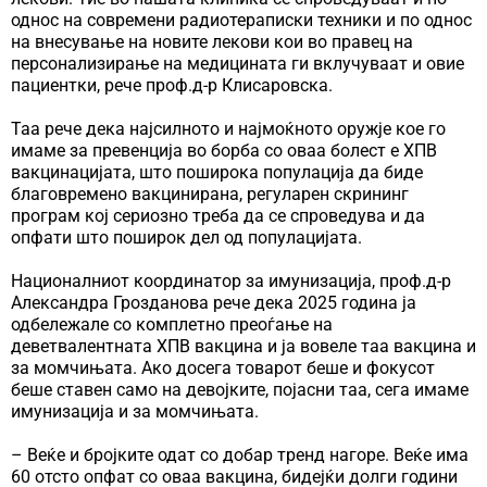
однос на современи радиотераписки техники и по однос
на внесување на новите лекови кои во правец на
персонализирање на медицината ги вклучуваат и овие
пациентки, рече проф.д-р Клисаровска.
Таа рече дека најсилното и најмоќното оружје кое го
имаме за превенција во борба со оваа болест е ХПВ
вакцинацијата, што поширока популација да биде
благовремено вакцинирана, регуларен скрининг
програм кој сериозно треба да се спроведува и да
опфати што поширок дел од популацијата.
Националниот координатор за имунизација, проф.д-р
Александра Грозданова рече дека 2025 година ја
одбележале со комплетно преоѓање на
деветвалентната ХПВ вакцина и ја вовеле таа вакцина и
за момчињата. Ако досега товарот беше и фокусот
беше ставен само на девојките, појасни таа, сега имаме
имунизација и за момчињата.
– Веќе и бројките одат со добар тренд нагоре. Веќе има
60 отсто опфат со оваа вакцина, бидејќи долги години