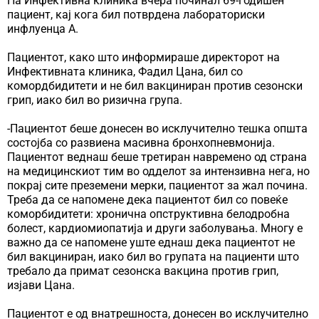
На Инфективна клиника вчера починал 69-годишен
пациент, кај кога бил потврдена лабораториски
инфлуенца А.
Пациентот, како што информираше директорот на
Инфективната клиника, Фадил Цана, бил со
комордбидитети и не бил вакциниран против сезонски
грип, иако бил во ризична група.
-Пациентот беше донесен во исклучително тешка општа
состојба со развиена масивна бронхопневмонија.
Пациентот веднаш беше третиран навремено од страна
на медицинскиот тим во одделот за интензивна нега, но
покрај сите преземени мерки, пациентот за жал почина.
Треба да се напомене дека пациентот бил со повеќе
коморбидитети: хронична опструктивна белодробна
болест, кардиомиопатија и други заболувања. Многу е
важно да се напомене уште еднаш дека пациентот не
бил вакциниран, иако бил во групата на пациенти што
требало да примат сезонска вакцина против грип,
изјави Цана.
Пациентот е од внатрешноста, донесен во исклучително