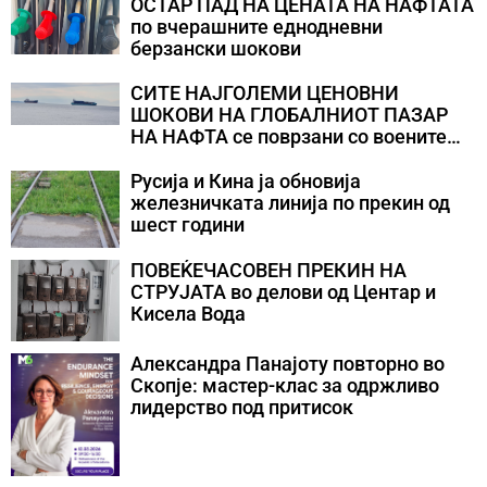
ОСТАР ПАД НА ЦЕНАТА НА НАФТАТА
по вчерашните еднодневни
берзански шокови
СИТЕ НАЈГОЛЕМИ ЦЕНОВНИ
ШОКОВИ НА ГЛОБАЛНИОТ ПАЗАР
НА НАФТА се поврзани со воените
конфликти во Персискиот Залив
Русија и Кина ја обновија
железничката линија по прекин од
шест години
ПОВЕЌЕЧАСОВЕН ПРЕКИН НА
СТРУЈАТА во делови од Центар и
Кисела Вода
Александра Панајоту повторно во
Скопје: мастер-клас за одржливо
лидерство под притисок