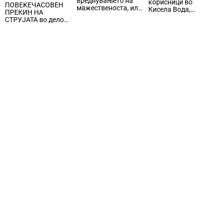
вреднувањето на
корисници во
ПОВЕЌЕЧАСОВЕН
мажественоста, или
Кисела Вода,
ПРЕКИН НА
на нешто многу
Центар и Карпош
СТРУЈАТА во делови
помоќно и
од Центар и Кисела
поедноставно?
Вода