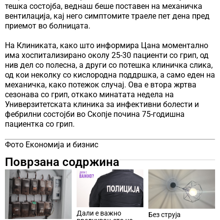
тешка состојба, веднаш беше поставен на механичка
вентилација, кај него симптомите траеле пет дена пред
приемот во болницата.
На Клиниката, како што информира Цана моментално
има хоспитализирано околу 25-30 пациенти со грип, од
нив дел со полесна, а други со потешка клиничка слика,
од кои неколку со кислородна поддршка, а само еден на
механичка, како потежок случај. Ова е втора жртва
сезонава со грип, откако минатата недела на
Универзитетската клиника за инфективни болести и
фебрилни состојби во Скопје почина 75-годишна
пациентка со грип.
Фото Економија и бизнис
Поврзана содржина
Дали е важно
Без струја