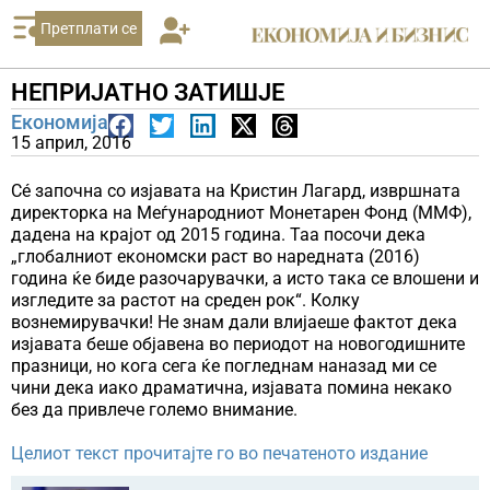
Претплати се
НЕПРИЈАТНО ЗАТИШЈЕ
Економија
15 април, 2016
Сé започна со изјавата на Кристин Лагард, извршната
директорка на Меѓународниот Монетарен Фонд (ММФ),
дадена на крајот од 2015 година. Таа посочи дека
„глобалниот економски раст во наредната (2016)
година ќе биде разочарувачки, а исто така се влошени и
изгледите за растот на среден рок“. Колку
вознемирувачки! Не знам дали влијаеше фактот дека
изјавата беше објавена во периодот на новогодишните
празници, но кога сега ќе погледнам наназад ми се
чини дека иако драматична, изјавата помина некако
без да привлече големо внимание.
Целиот текст прочитајте го во печатеното издание