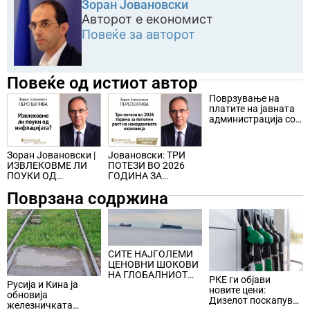
Зоран Јовановски
Авторот е економист
Повеќе за авторот
Повеќе од истиот автор
Поврзување на
платите на јавната
администрација со
движењето на
македонската
економија –
Јовановски: ТРИ
Зоран Јовановски |
решение за
ПОТЕЗИ ВО 2026
ИЗВЛЕКОВМЕ ЛИ
повисока
ГОДИНА ЗА
ПОУКИ ОД
продуктивност и
ПОГОЛЕМ РАСТ НА
ИНФЛАЦИЈАТА?
повисок економски
Поврзана содржина
МАКЕДОНСКАТА
раст? (од архивата)
ЕКОНОМИЈА
СИТЕ НАЈГОЛЕМИ
ЦЕНОВНИ ШОКОВИ
НА ГЛОБАЛНИОТ
РКЕ ги објави
Русија и Кина ја
ПАЗАР НА НАФТА се
новите цени:
обновија
поврзани со воените
Дизелот поскапува
железничката
конфликти во