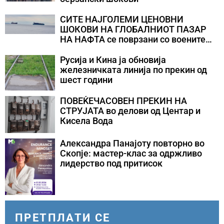
СИТЕ НАЈГОЛЕМИ ЦЕНОВНИ
ШОКОВИ НА ГЛОБАЛНИОТ ПАЗАР
НА НАФТА се поврзани со воените
конфликти во Персискиот Залив
Русија и Кина ја обновија
железничката линија по прекин од
шест години
ПОВЕЌЕЧАСОВЕН ПРЕКИН НА
СТРУЈАТА во делови од Центар и
Кисела Вода
Александра Панајоту повторно во
Скопје: мастер-клас за одржливо
лидерство под притисок
ПРЕТПЛАТИ СЕ