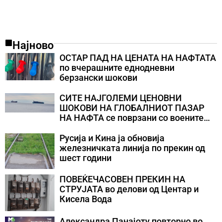
Најново
ОСТАР ПАД НА ЦЕНАТА НА НАФТАТА
по вчерашните еднодневни
берзански шокови
СИТЕ НАЈГОЛЕМИ ЦЕНОВНИ
ШОКОВИ НА ГЛОБАЛНИОТ ПАЗАР
НА НАФТА се поврзани со воените
конфликти во Персискиот Залив
Русија и Кина ја обновија
железничката линија по прекин од
шест години
ПОВЕЌЕЧАСОВЕН ПРЕКИН НА
СТРУЈАТА во делови од Центар и
Кисела Вода
Александра Панајоту повторно во