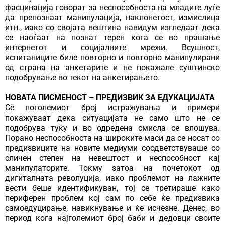
фасцинација говорат за неспособноста на младите луѓе
да препознаат манипулација, наклонетост, измислица
итн., иако со својата вештина навидум изгледаат дека
се наоѓаат на познат терен кога се во прашање
интернетот и социјалните мрежи. Всушност,
испитаниците биле повторно и повторно манипулирани
од страна на анкетарите и не покажале суштинско
подобрување во текот на анкетирањето.
НОВАТА ПИСМЕНОСТ – ПРЕДИЗВИК ЗА ЕДУКАЦИЈАТА
Сѐ поголемиот број истражувања и примери
покажуваат дека ситуацијата не само што не се
подобрува туку и во одредена смисла се влошува.
Порано неспособноста на широките маси да се носат со
предизвиците на новите медиуми соодветствуваше со
сличен степен на невештост и неспособност кај
манипулаторите. Токму затоа на почетокот од
дигиталната револуција, иако проблемот на лажните
вести беше идентификуван, тој се третираше како
периферен проблем кој сам по себе ќе предизвика
самоедуцирање, навикнување и ќе исчезне. Денес, во
период кога најголемиот број баби и дедовци своите