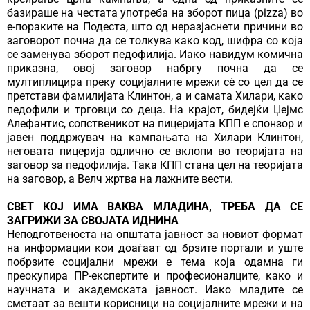
базираше на честата употреба на зборот пица (pizza) во
е-пораките на Подеста, што од неразјаснети причини во
заговорот почна да се толкува како код, шифра со која
се заменува зборот педофилија. Иако навидум комична
приказна, овој заговор набргу почна да се
мултиплицира преку социјалните мрежи сѐ со цел да се
претстави фамилијата Клинтон, а и самата Хилари, како
педофили и трговци со деца. На крајот, бидејќи Џејмс
Алефантис, сопственикот на пицеријата КПП е спонзор и
јавен поддржувач на кампањата на Хилари Клинтон,
неговата пицерија одлично се вклопи во теоријата на
заговор за педофилија. Така КПП стана цел на теоријата
на заговор, а Велч жртва на лажните вести.
СВЕТ КОЈ ИМА ВАКВА МЛАДИНА, ТРЕБА ДА СЕ
ЗАГРИЖИ ЗА СВОЈАТА ИДНИНА
Неподготвеноста на општата јавност за новиот формат
на информации кои доаѓаат од брзите портали и уште
побрзите социјални мрежи е тема која одамна ги
преокупира ПР-експертите и професионалците, како и
научната и академската јавност. Иако младите се
сметаат за вешти корисници на социјалните мрежи и на