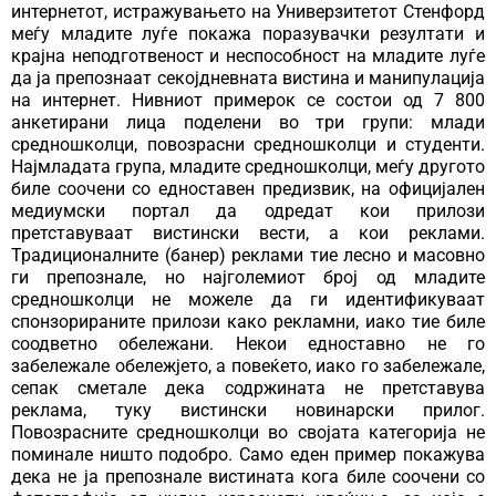
интернетот, истражувањето на Универзитетот Стенфорд
меѓу младите луѓе покажа поразувачки резултати и
крајна неподготвеност и неспособност на младите луѓе
да ја препознаат секојдневната вистина и манипулација
на интернет. Нивниот примерок се состои од 7 800
анкетирани лица поделени во три групи: млади
средношколци, повозрасни средношколци и студенти.
Најмладата група, младите средношколци, меѓу другото
биле соочени со едноставен предизвик, на официјален
медиумски портал да одредат кои прилози
претставуваат вистински вести, а кои реклами.
Традиционалните (банер) реклами тие лесно и масовно
ги препознале, но најголемиот број од младите
средношколци не можеле да ги идентификуваат
спонзорираните прилози како рекламни, иако тие биле
соодветно обележани. Некои едноставно не го
забележале обележјето, а повеќето, иако го забележале,
сепак сметале дека содржината не претставува
реклама, туку вистински новинарски прилог.
Повозрасните средношколци во својата категорија не
поминале ништо подобро. Само еден пример покажува
дека не ја препознале вистината кога биле соочени со