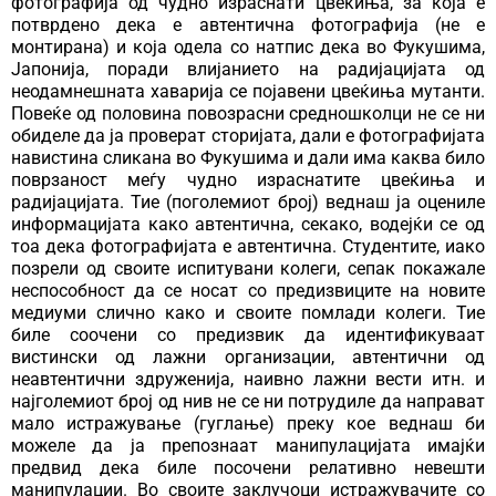
фотографија од чудно израснати цвеќиња, за која е
потврдено дека е автентична фотографија (не е
монтирана) и која одела со натпис дека во Фукушима,
Јапонија, поради влијанието на радијацијата од
неодамнешната хаварија се појавени цвеќиња мутанти.
Повеќе од половина повозрасни средношколци не се ни
обиделе да ја проверат сторијата, дали е фотографијата
навистина сликана во Фукушима и дали има каква било
поврзаност меѓу чудно израснатите цвеќиња и
радијацијата. Тие (поголемиот број) веднаш ја оцениле
информацијата како автентична, секако, водејќи се од
тоа дека фотографијата е автентична. Студентите, иако
позрели од своите испитувани колеги, сепак покажале
неспособност да се носат со предизвиците на новите
медиуми слично како и своите помлади колеги. Тие
биле соочени со предизвик да идентификуваат
вистински од лажни организации, автентични од
неавтентични здруженија, наивно лажни вести итн. и
најголемиот број од нив не се ни потрудиле да направат
мало истражување (гуглање) преку кое веднаш би
можеле да ја препознаат манипулацијата имајќи
предвид дека биле посочени релативно невешти
манипулации. Во своите заклучоци истражувачите со