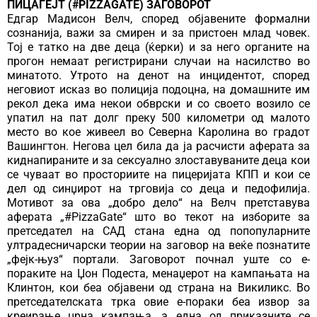
ПИЦАГЕЈТ (#PIZZAGATE) ЗАГОВОРОТ
Едгар Мадисон Велч, според објавените формални
сознанија, важи за смирен и за пристоен млад човек.
Тој е татко на две деца (ќерки) и за него органите на
прогон немаат регистрирани случаи на насилство во
минатото. Утрото на денот на инцидентот, според
неговиот исказ во полиција подоцна, на домашните им
рекол дека има некои обврски и со своето возило се
упатил на пат долг преку 500 километри од малото
место во кое живеел во Северна Каролина во градот
Вашингтон. Негова цел била да ја расчисти аферата за
киднапираните и за сексуално злоставуваните деца кои
се чуваат во просториите на пицеријата КПП и кои се
дел од синџирот на трговија со деца и педофилија.
Мотивот за ова „добро дело“ на Велч претставува
аферата „#PizzaGate“ што во текот на изборите за
претседател на САД стана една од попопуларните
ултрадесничарски теории на заговор на веќе познатите
„фејк-њуз“ портали. Заговорот почнал уште со е-
пораките на Џон Подеста, менаџерот на кампањата на
Клинтон, кои беа објавени од страна на Викиликс. Во
претседателската трка овие е-пораки беа извор за
креирање црна кампања, а една од приказните се