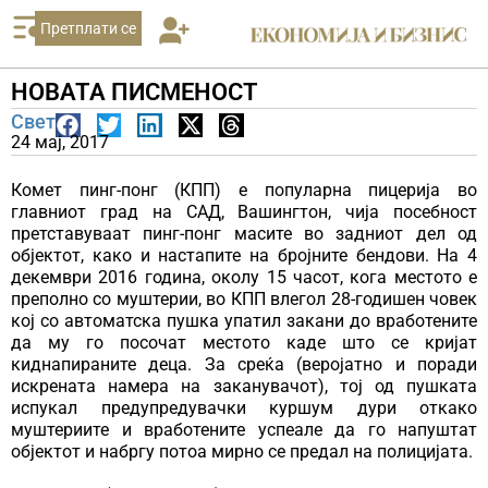
Претплати се
НОВАТА ПИСМЕНОСТ
Свет
24 мај, 2017
Комет пинг-понг (КПП) е популарна пицерија во
главниот град на САД, Вашингтон, чија посебност
претставуваат пинг-понг масите во задниот дел од
објектот, како и настапите на бројните бендови. На 4
декември 2016 година, околу 15 часот, кога местото е
преполно со муштерии, во КПП влегол 28-годишен човек
кој со автоматска пушка упатил закани до вработените
да му го посочат местото каде што се кријат
киднапираните деца. За среќа (веројатно и поради
искрената намера на заканувачот), тој од пушката
испукал предупредувачки куршум дури откако
муштериите и вработените успеале да го напуштат
објектот и набргу потоа мирно се предал на полицијата.