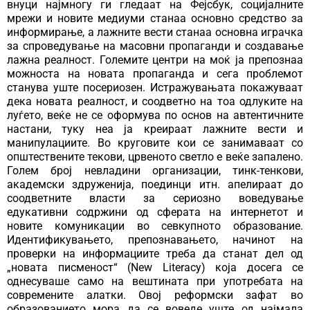
внуци најмногу ги гледаат на Фејсбук, социјалните
мрежи и новите медиуми станаа основно средство за
информирање, а лажните вести станаа основна играчка
за спроведување на масовни пропаганди и создавање
лажна реалност. Големите центри на моќ ја препознаа
можноста на новата пропаганда и сега проблемот
станува уште посериозен. Истражувањата покажуваат
дека новата реалност, и соодветно на тоа одлуките на
луѓето, веќе не се оформува по основ на автентичните
настани, туку неа ја креираат лажните вести и
манипулациите. Во круговите кои се занимаваат со
општествените текови, црвеното светло е веќе запалено.
Голем број невладини организации, тинк-тенкови,
академски здруженија, поединци итн. апелираат до
соодветните власти за сериозно воведување
едукативни содржини од сферата на интернетот и
новите комуникации во севкупното образование.
Идентификувањето, препознавањето, начинот на
проверки на информациите треба да станат дел од
„новата писменост“ (New Literacy) која досега се
однесуваше само на вештината при употребата на
современите алатки. Овој реформски зафат во
образованието мора да се воведе уште од најмала