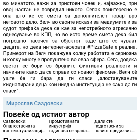
во минатото, важи за пристоен човек и, најважно, при
овој настан не повредил никого. Сепак поинтересно е
она што ќе се смета за дополнителен товар врз
неговото дело. Велч во своите искази за медиумите и за
судот прифаќа дека се кае за непотребното агресивно
однесување во КПП, но во исто време смета дека бил
погрешно насочен за објектот каде што се чуваат
децата, но дека интернет-аферата #PizzaGate е реална.
Примерот на Велч покажува колку работата е сериозна
и колку многу е пропуштено во оваа сфера. Сега, додека
светот се бори со бројните фиктивни реалности и
начините како да се справи со новиот феномен, Велч сѐ
уште ќе ги бара да ги спаси „злоставуваните
киднапирани деца кои ниедна институција не сака да ги
спаси“.
Мирослав Саздовски
Повеќе од истиот автор
Саздовски:
Промотивната
Дали сте
Општествената
индустрија
подготвени за
контекстуализација
годинава се враќа
новиот предизвик
како важен
на нивото пред
ТикТок?