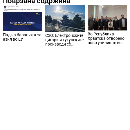
Поврзана содржина
комуникациски
Ковид
инпут
Во Република
Пад на барањата за
СЗО: Електронските
Хрватска отворено
азил во ЕУ
цигари и тутунските
ново училиште во
производи сè
кое ќе се изучува
попопуларни меѓу
предметот
младите во Европа
Македонски јазик и
култура