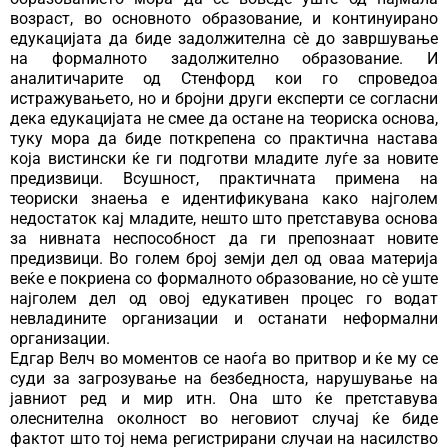
возраст, во основното образование, и континуирано
едукацијата да биде задолжителна сѐ до завршување
на формалното задолжително образование. И
аналитичарите од Стенфорд кои го спроведоа
истражувањето, но и бројни други експерти се согласни
дека едукацијата не смее да остане на теориска основа,
туку мора да биде поткрепена со практична настава
која вистински ќе ги подготви младите луѓе за новите
предизвици. Всушност, практичната примена на
теориски знаења е идентификувана како најголем
недостаток кај младите, нешто што претставува основа
за нивната неспособност да ги препознаат новите
предизвици. Во голем број земји дел од оваа материја
веќе е покриена со формалното образование, но сѐ уште
најголем дел од овој едукативен процес го водат
невладините организации и останати неформални
организации.
Едгар Велч во моментов се наоѓа во притвор и ќе му се
суди за загрозување на безбедноста, нарушување на
јавниот ред и мир итн. Она што ќе претставува
олеснителна околност во неговиот случај ќе биде
фактот што тој нема регистрирани случаи на насилство