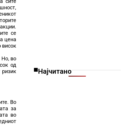
а сите
шност,
веникот
иторите
акции.
ите се
та цена
о висок
 Но, во
сок од
Најчитано
т ризик
ите. Во
ата за
ата во
редниот