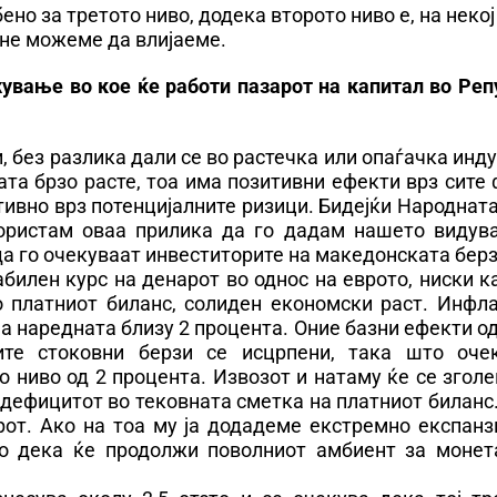
ено за третото ниво, додека второто ниво е, на некој
 не можеме да влијаеме.
вање во кое ќе работи пазарот на капитал во Реп
без разлика дали се во растечка или опаѓачка инду
та брзо расте, тоа има позитивни ефекти врз сите
тивно врз потенцијалните ризици. Бидејќи Народнат
скористам оваа прилика да го дадам нашето видув
 го очекуваат инвеститорите на македонската берз
абилен курс на денарот во однос на еврото, ниски 
о платниот биланс, солиден економски раст. Инфла
 а наредната близу 2 процента. Оние базни ефекти о
ите стоковни берзи се исцрпени, така што оче
 ниво од 2 процента. Извозот и натаму ќе се згол
 дефицитот во тековната сметка на платниот биланс
рот. Ако на тоа му ја додадеме екстремно експанз
но дека ќе продолжи поволниот амбиент за монет