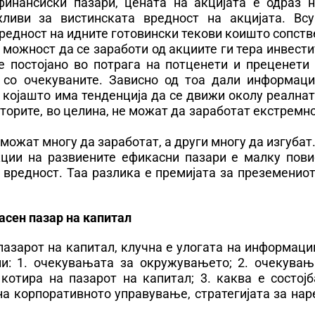
финансиски пазари, цената на акцијата е одраз н
иви за вистинската вредност на акцијата. Всу
вредност на идните готовински текови коишто сопст
а можност да се заработи од акциите ги тера инвест
е постојано во потрага на потценети и преценети 
 со очекуваните. Зависно од тоа дали информаци
 којашто има тенденција да се движи околу реална
иторите, во целина, не можат да заработат екстремн
ожат многу да заработат, а други многу да изгубат.
кции на развиените ефикасни пазари е малку пови
 вредност. Таа разлика е премијата за преземенио
асен пазар на капитал
пазарот на капитал, клучна е улогата на информаци
ии: 1. очекувањата за окружувањето; 2. очекувањ
котира на пазарот на капитал; 3. каква е состојб
на корпоративното управување, стратегијата за на