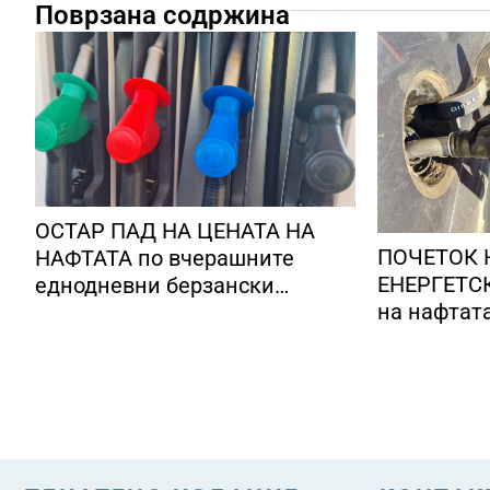
Поврзана содржина
ОСТАР ПАД НА ЦЕНАТА НА
ПОЧЕТОК 
НАФТАТА по вчерашните
ЕНЕРГЕТСК
еднодневни берзански
на нафтат
шокови
долари за