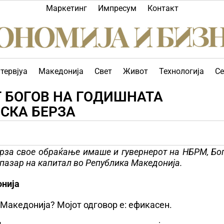
Маркетинг
Импресум
Контакт
тервјуа
Македонија
Свет
Живот
Технологија
Се
 БОГОВ НА ГОДИШНАТА
СКА БЕРЗА
за свое обраќање имаше и гувернерот на НБРМ, Бог
 пазар на капитал во Република Македонија.
онија
 Македонија? Мојот одговор е: ефикасен.