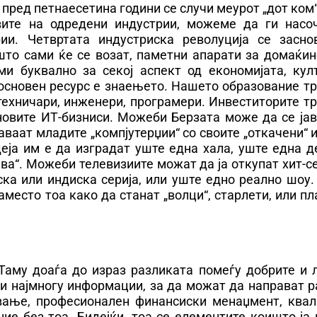
 пред петнаесетина години се случи меурот „дот ком“
ите на одредени индустрии, можеме да ги насо
ии. Четвртата индустриска револуција се засно
што сами ќе се возат, паметни апарати за домаќин
и буквално за секој аспект од економијата, култ
 основен ресурс е знаењето. Нашето образование т
техничари, инженери, програмери. Инвеститорите т
овите ИТ-бизниси. Можеби Берзата може да се јав
аваат младите „компјутерџии“ со своите „откачени“ 
деја им е да изградат уште една хала, уште една 
ава“. Можеби телевизиите можат да ја откупат хит-с
ска или индиска серија, или уште едно реално шоу
аместо тоа како да станат „волци“, старлети, или п
Таму доаѓа до израз разликата помеѓу добрите и 
ни најмногу информации, за да можат да направат 
вање, професионален финансиски менаџмент, квал
ние без тоа. Бидејќи, тоа се елементите коишто ја