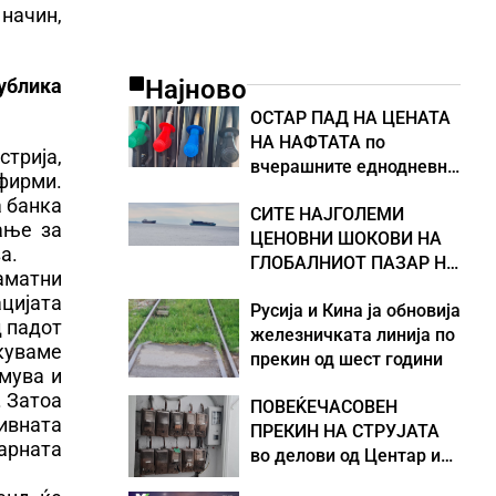
 начин,
ублика
Најново
ОСТАР ПАД НА ЦЕНАТА
НА НАФТАТА по
стрија,
вчерашните еднодневни
 фирми.
берзански шокови
а банка
СИТЕ НАЈГОЛЕМИ
ање за
ЦЕНОВНИ ШОКОВИ НА
а.
ГЛОБАЛНИОТ ПАЗАР НА
каматни
НАФТА се поврзани со
цијата
Русија и Кина ја обновија
воените конфликти во
д падот
железничката линија по
Персискиот Залив
куваме
прекин од шест години
емува и
. Затоа
ПОВЕЌЕЧАСОВЕН
ивната
ПРЕКИН НА СТРУЈАТА
арната
во делови од Центар и
Кисела Вода