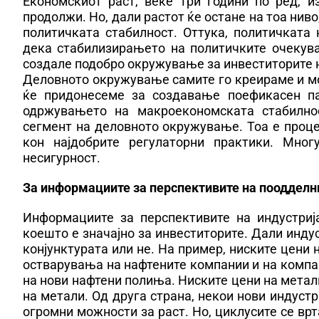
Економскиот раст, веќе три години по ред, и
продолжи. Но, дали растот ќе остане на тоа ниво
политичката стабилност. Оттука, политичката
дека стабилизирањето на политичките очекув
создале подобро окружување за инвеститорите н
Деловното окружување самите го креираме и м
ќе придонесеме за создавање поефикасен па
одржувањето на макроекономската стабилнос
сегмент на деловното окружување. Тоа е проце
кон најдобрите регулаторни практики. Мно
несигурност.
За информациите за перспективите на поодделн
Информациите за перспективите на индустриј
коешто е значајно за инвеститорите. Дали индус
конјунктурата или не. На пример, ниските цени
остварувања на нафтените компании и на комп
на нови нафтени полиња. Ниските цени на метал
на метали. Од друга страна, некои нови индуст
огромни можности за раст. Но, циклусите се вр