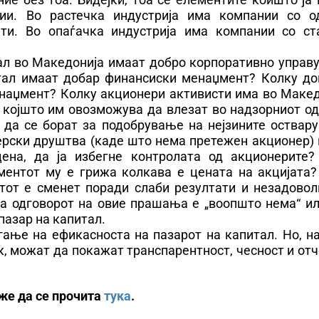
ии. Во растечка индустрија има компании со о
ти. Во опаѓачка индустрија има компании со ст
ал во Македонија имаат добро корпоративно управ
тал имаат добар финансиски менаџмент? Колку д
наџмент? Колку акционери активисти има во Макед
и којшто им овозможува да влезат во надзорниот о
 да се борат за подобрување на нејзините оствару
рски друштва (каде што нема претежен акционер) 
ена, да ја избегне контролата од акционерите?
ентот му е грижа колкава е цената на акцијата?
от е сменет поради слаби резултати и незадовол
ка одговорот на овие прашања е „воопшто нема“ ил
пазар на капитал.
ање на ефикасноста на пазарот на капитал. Но, на
, можат да покажат транспарентност, чесност и от
же да се прочита
тука
.