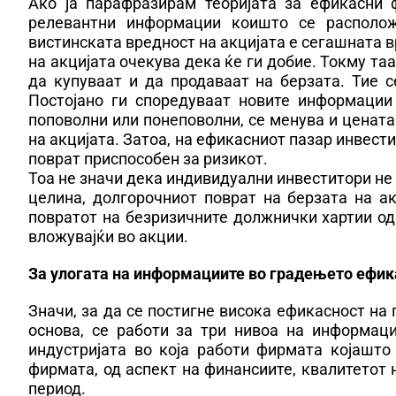
Ако ја парафразирам теоријата за ефикасни 
релевантни информации коишто се расположл
вистинската вредност на акцијата е сегашната 
на акцијата очекува дека ќе ги добие. Токму та
да купуваат и да продаваат на берзата. Тие с
Постојано ги споредуваат новите информации
поповолни или понеповолни, се менува и цената
на акцијата. Затоа, на ефикасниот пазар инвест
поврат приспособен за ризикот.
Тоа не значи дека индивидуални инвеститори не м
целина, долгорочниот поврат на берзата на а
повратот на безризичните должнички хартии од
вложувајќи во акции.
За улогата на информациите во градењето ефик
Значи, за да се постигне висока ефикасност на 
основа, се работи за три нивоа на информац
индустријата во која работи фирмата којашто 
фирмата, од аспект на финансиите, квалитетот 
период.