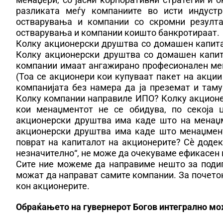
разликата меѓу компаниите во исти индустр
остварувања и компании со скромни резулта
остварувања и компании коишто банкротираат.
Колку акционерски друштва со домашен капит
Колку акционерски друштва со домашен капи
компании имаат ангажирано професионален ме
(Тоа се акционери кои купуваат пакет на акци
компанијата без намера да ја преземат и таму
Колку компании направиле ИПО? Колку акционе
кои менаџментот не се обидува, по секоја ц
акционерски друштва има каде што на менаџм
акционерски друштва има каде што менаџмент
поврат на капиталот на акционерите? Сѐ доде
незначително“, не може да очекуваме ефикасен 
Сите ние можеме да направиме нешто за подиг
можат да направат самите компании. За почеток
кон акционерите.
Обраќањето на гувернерот Богов интегрално мо