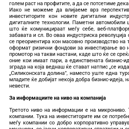
голем раст на профитите, а да се потсетиме дека
Иако не можеме да влијаеме врз перспектив
инвеститорите кон новите дигитални индустр
дигиталните технологии. Паметни автомобили 
што ќе комуницираат меѓу себе, веб-платформ
забавата и сл. Во оваа индустриска револуција
се преориентира кон масовно производство на 
оформат ризични фондови за инвестирање во н
промотор на такви настани, каде што ќе се среќ
оние кои имаат пари, а единствената бизнис-и
зграда на која веднаш ќе стават натпис „се изд
„Силиконската долина“, наместо уште една тур
младите ќе добијат некоја добра бизнис-идеја, н
невести.
За информациите на ниво на компанија
Третото ниво на информации е на микрониво. 
компании. Тука на инвеститорите им се потреб
меѓу компании со добро корпоративно управу
менаџери, со јасни корпоративни стратегии и о