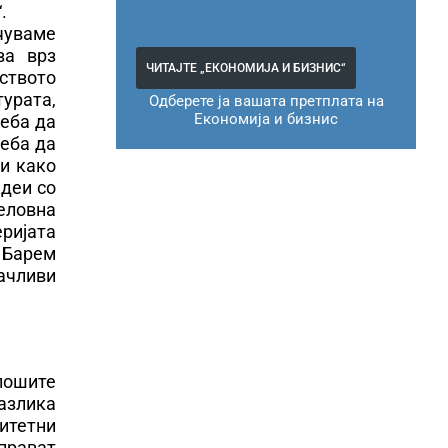
.
чуваме
ва врз
ЧИТАЈТЕ „ЕКОНОМИЈА И БИЗНИС“
ството
урата,
Одберете ја вашата претплата на
Економија и бизнис
реба да
реба да
и како
идеи со
деловна
еријата
. Барем
лачливи
лошите
разлика
итетни
 прават