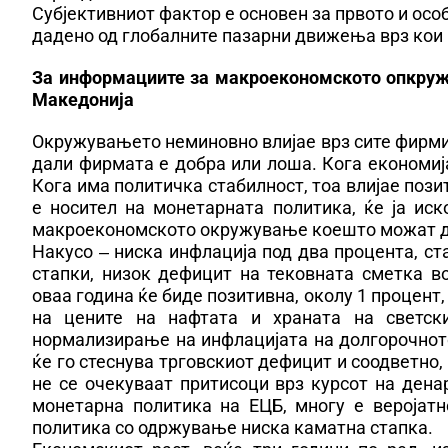
Субјективниот фактор е основен за првото и особ
дадено од глобалните пазарни движења врз кои
За информациите за макроекономското опкружу
Македонија
Окружувањето неминовно влијае врз сите фирми, 
дали фирмата е добра или лоша. Кога економија
Кога има политичка стабилност, тоа влијае пози
е носител на монетарната политика, ќе ја и
макроекономското окружување коешто можат да
Накусо ‒ ниска инфлација под два процента, ст
стапки, низок дефицит на тековната сметка в
оваа година ќе биде позитивна, околу 1 процент,
на цените на нафтата и храната на светск
нормализирање на инфлацијата на долгорочното
ќе го стеснува трговскиот дефицит и соодветно,
не се очекуваат притисоци врз курсот на дена
монетарна политика на ЕЦБ, многу е веројат
политика со одржување ниска каматна стапка.