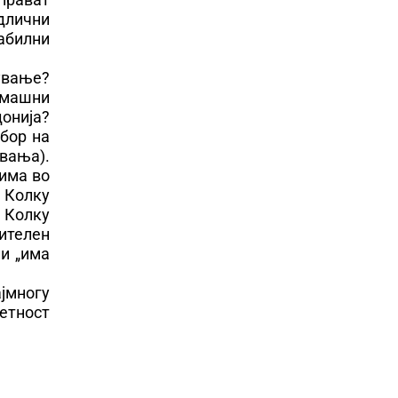
длични
абилни
ување?
омашни
онија?
дбор на
вања).
има во
 Колку
 Колку
ителен
и „има
јмногу
четност