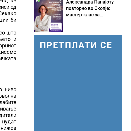
енд ќе
Александра Панајоту
виси од
повторно во Скопје:
Секако
мастер-клас за
ции би
одржливо лидерство
под притисок
со што
њето и
ПРЕТПЛАТИ СЕ
орниот
жнееме
ичката
о ниво
поволна
слабите
вивање
одители
а нудат
 книжеа