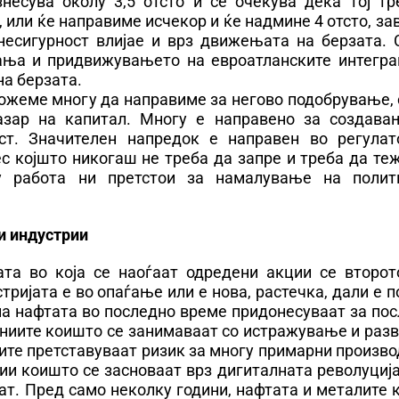
знесува околу 3,5 отсто и се очекува дека тој тр
, или ќе направиме исчекор и ќе надмине 4 отсто, за
 несигурност влијае и врз движењата на берзата. 
ања и придвижувањето на евроатланските интегра
а берзата.
ожеме многу да направиме за негово подобрување, 
зар на капитал. Многу е направено за создава
т. Значителен напредок е направен во регулат
с којшто никогаш не треба да запре и треба да те
гу работа ни претстои за намалување на полит
и индустрии
ата во која се наоѓаат одредени акции се второт
тријата е во опаѓање или е нова, растечка, дали е 
 на нафтата во последно време придонесуваат за по
аниите коишто се занимаваат со истражување и раз
ите претставуваат ризик за многу примарни произв
рии коишто се засноваат врз дигиталната револуциј
тат. Пред само неколку години, нафтата и металите