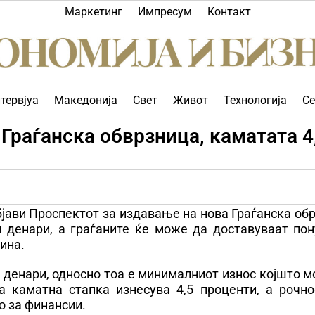
Маркетинг
Импресум
Контакт
тервјуа
Македонија
Свет
Живот
Технологија
Се
 Граѓанска обврзница, каматата 4
јави Проспектот за издавање на нова Граѓанска об
и денари, а граѓаните ќе може да доставуваат пон
ина.
0 денари, односно тоа е минималниот износ којшто 
а каматна стапка изнесува 4,5 проценти, а рочно
о за финансии.