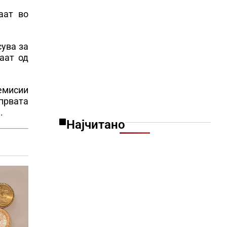
аат во
сува за
аат од
 емисии
 првата
.
Најчитано