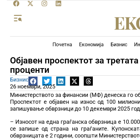
Почетна
Економија
Бизнис
Ин
Објавен проспектот за третата
проценти
Бизнис
26 ноември, 2025
Министерството за финансии (МФ) денеска го об
Проспектот е објавен на износ од 100 милион
запишување обврзници до 10 декември 2025 год
– Износот на една граѓанска обврзница е 10.00
се запише од страна на граѓаните. Купонскат
обврзницата е 2 години, соопшти Министерствот