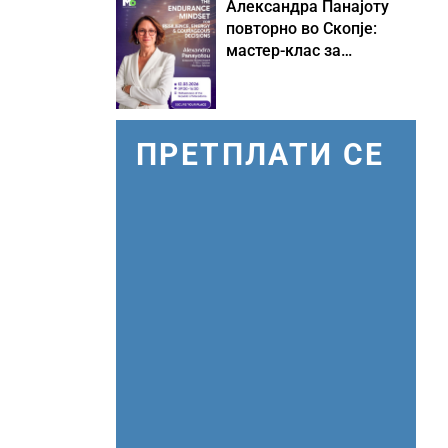
Александра Панајоту
повторно во Скопје:
мастер-клас за
одржливо лидерство
под притисок
ПРЕТПЛАТИ СЕ