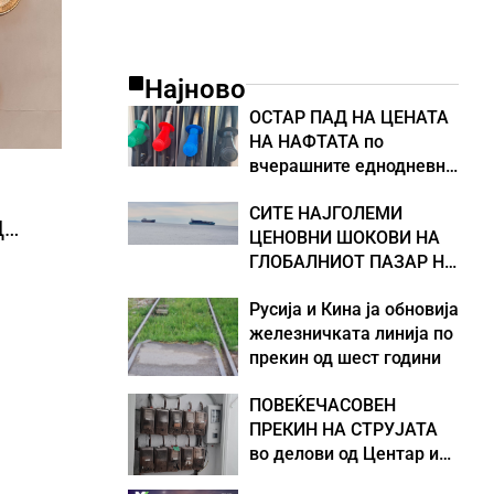
Најново
ОСТАР ПАД НА ЦЕНАТА
НА НАФТАТА по
вчерашните еднодневни
берзански шокови
СИТЕ НАЈГОЛЕМИ
Д
ЦЕНОВНИ ШОКОВИ НА
ГЛОБАЛНИОТ ПАЗАР НА
НАФТА се поврзани со
Русија и Кина ја обновија
воените конфликти во
железничката линија по
Персискиот Залив
прекин од шест години
ПОВЕЌЕЧАСОВЕН
ПРЕКИН НА СТРУЈАТА
во делови од Центар и
Кисела Вода