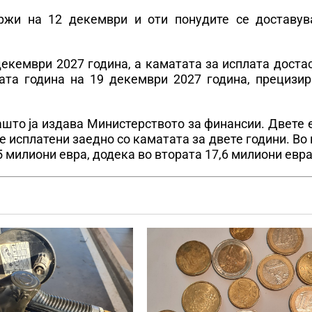
ржи на 12 декември и оти понудите се доставув
екември 2027 година, а каматата за исплата доста
ата година на 19 декември 2027 година, прецизир
јашто ја издава Министерството за финансии. Двете
се исплатени заедно со каматата за двете години. Во
5 милиони евра, додека во втората 17,6 милиони евра