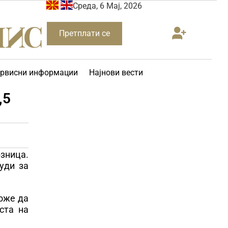
Среда, 6 Мај, 2026
Претплати се
рвисни информации
Најнови вести
,5
рзница.
уди за
може да
ста на