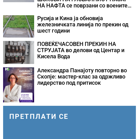
НА НАФТА се поврзани со воените
конфликти во Персискиот Залив
Русија и Кина ја обновија
железничката линија по прекин од
шест години
ПОВЕЌЕЧАСОВЕН ПРЕКИН НА
СТРУЈАТА во делови од Центар и
Кисела Вода
Александра Панајоту повторно во
Скопје: мастер-клас за одржливо
лидерство под притисок
ПРЕТПЛАТИ СЕ