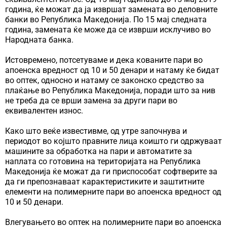
година, ќе можат да ја извршат замената во деловните
банки во Република Македонија. По 15 мај следната
година, замената ќе може да се изврши исклучиво во
Народната банка.
Истовремено, потсетуваме и дека кованите пари во
апоенска вредност од 10 и 50 денари и натаму ќе бидат
во оптек, односно и натаму се законско средство за
плаќање во Република Македонија, поради што за нив
не треба да се врши замена за други пари во
еквивалентен износ.
Како што веќе известивме, од утре започнува и
периодот во којшто правните лица коишто ги одржуваат
машините за обработка на пари и автоматите за
наплата со готовина на територијата на Република
Македонија ќе можат да ги приспособат софтверите за
да ги препознаваат карактеристиките и заштитните
елементи на полимерните пари во апоенска вредност од
10 и 50 денари.
Влегувањето во оптек на полимерните пари во апоенска