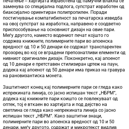
печатење ‒ хартијата изработена од памучни влакна се
заменува со специјална подлога, супстрат изработен од
биаксијално ориентиран полипропилен. Поради
постигнување компатибилност за печатарска изведба
на овој супстрат за изработка, направено е соодветно
приспособување на основниот дизајн на овие пари.
Меѓу другото, наместо водениот печат којшто го
содржеа книжните, полимерните пари во апоенска
вредност од 10 и 50 денари ќе содржат транспарентен
прозорец во кој се вградени препознатливи елементи од
нивниот оригинален дизајн. Поконкретно, кај апоенот
од 10 денари е претставен стилизиран цртеж на паун,
додека кај апоенот од 50 денари има приказ на гравура
на рановизантиска монета.
Заштитниот конец кај полимерните пари се гледа како
испрекината линија, со јасно испишан текст „НБРМ“,
додека кај книжните пари коишто се повлекуваат од
оптек, тој е вткаен во хартијата и под дејство на
светлина се гледа како непрекината линија со јасно
испишан текст „НБРМ“. Како заштитни знаци,
полимерните пари во апоенска вредност од 10 и 50
денари, меѓу другото, содржат и микротекст видлив