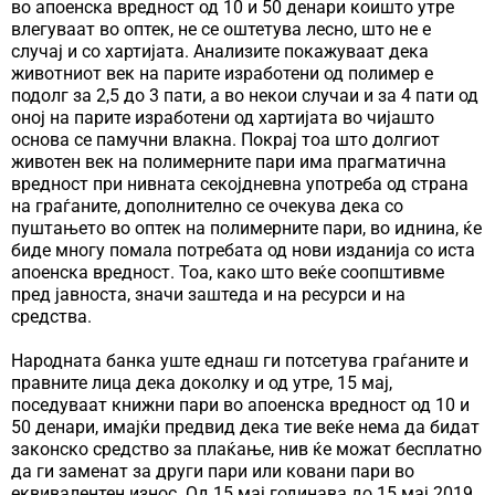
во апоенска вредност од 10 и 50 денари коишто утре
влегуваат во оптек, не се оштетува лесно, што не е
случај и со хартијата. Анализите покажуваат дека
животниот век на парите изработени од полимер е
подолг за 2,5 до 3 пати, а во некои случаи и за 4 пати од
оној на парите изработени од хартијата во чијашто
основа се памучни влакна. Покрај тоа што долгиот
животен век на полимерните пари има прагматична
вредност при нивната секојдневна употреба од страна
на граѓаните, дополнително се очекува дека со
пуштањето во оптек на полимерните пари, во иднина, ќе
биде многу помала потребата од нови изданија со иста
апоенска вредност. Тоа, како што веќе соопштивме
пред јавноста, значи заштеда и на ресурси и на
средства.
Народната банка уште еднаш ги потсетува граѓаните и
правните лица дека доколку и од утре, 15 мај,
поседуваат книжни пари во апоенска вредност од 10 и
50 денари, имајќи предвид дека тие веќе нема да бидат
законско средство за плаќање, нив ќе можат бесплатно
да ги заменат за други пари или ковани пари во
еквивалентен износ. Од 15 мај годинава до 15 мај 2019