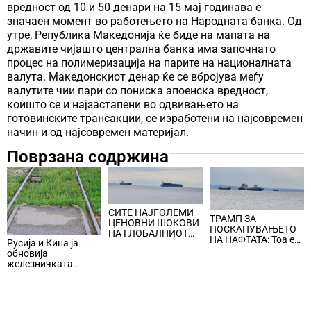
вредност од 10 и 50 денари на 15 мај годинава е
значаен момент во работењето на Народната банка. Од
утре, Република Македонија ќе биде на мапата на
државите чијашто централна банка има започнато
процес на полимеризација на парите на националната
валута. Македонскиот денар ќе се вбројува меѓу
валутите чии пари со пониска апоенска вредност,
коишто се и најзастапени во одвивањето на
готовинските трансакции, се изработени на најсовремен
начин и од најсовремен материјал.
Поврзана содржина
СИТЕ НАЈГОЛЕМИ
ТРАМП ЗА
ЦЕНОВНИ ШОКОВИ
ПОСКАПУВАЊЕТО
НА ГЛОБАЛНИОТ
НА НАФТАТА: Тоа е
Русија и Кина ја
ПАЗАР НА НАФТА се
мала цена што
обновија
поврзани со воените
треба да се плати за
железничката
конфликти во
безбедноста и
линија по прекин од
Персискиот Залив
мирот
шест години