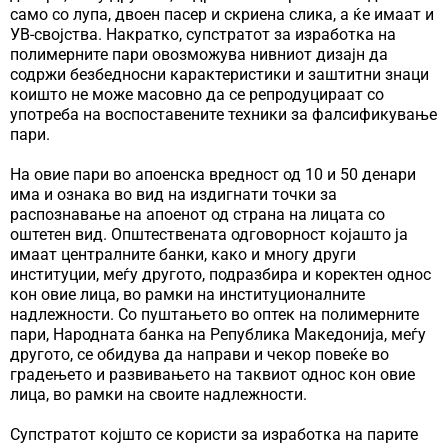
само со лупа, двоен пасер и скриена слика, а ќе имаат и
УВ-својства. Накратко, супстратот за изработка на
полимерните пари овозможува нивниот дизајн да
содржи безбедносни карактеристики и заштитни знаци
коишто не може масовно да се репродуцираат со
употреба на воспоставените техники за фалсификување
пари.
На овие пари во апоенска вредност од 10 и 50 денари
има и ознака во вид на издигнати точки за
распознавање на апоенот од страна на лицата со
оштетен вид. Општествената одговорност којашто ја
имаат централните банки, како и многу други
институции, меѓу другото, подразбира и коректен однос
кон овие лица, во рамки на институционалните
надлежности. Со пуштањето во оптек на полимерните
пари, Народната банка на Република Македонија, меѓу
другото, се обидува да направи и чекор повеќе во
градењето и развивањето на таквиот однос кон овие
лица, во рамки на своите надлежности.
Супстратот којшто се користи за изработка на парите