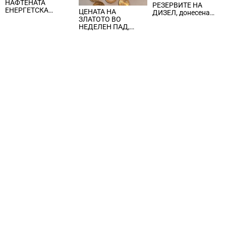
НАФТЕНАТА
РЕЗЕРВИТЕ НА
ЕНЕРГЕТСКА
ЦЕНАТА НА
ДИЗЕЛ, донесена
КРИЗА, цената на
ЗЛАТОТО ВО
забрана за извоз на
нафтата надмина
НЕДЕЛЕН ПАД,
сите нафтени
100 долари за барел
ЈАКНАТ ДОЛАРОТ И
деривати
СТРАВОТ ОД
ИНФЛАЦИЈА ВО
САД