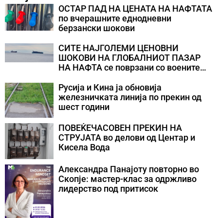
ОСТАР ПАД НА ЦЕНАТА НА НАФТАТА
по вчерашните еднодневни
берзански шокови
СИТЕ НАЈГОЛЕМИ ЦЕНОВНИ
ШОКОВИ НА ГЛОБАЛНИОТ ПАЗАР
НА НАФТА се поврзани со воените
конфликти во Персискиот Залив
Русија и Кина ја обновија
железничката линија по прекин од
шест години
ПОВЕЌЕЧАСОВЕН ПРЕКИН НА
СТРУЈАТА во делови од Центар и
Кисела Вода
Александра Панајоту повторно во
Скопје: мастер-клас за одржливо
лидерство под притисок