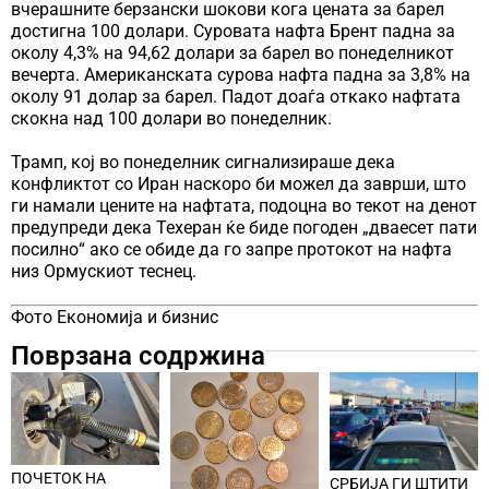
вчерашните берзански шокови кога цената за барел
достигна 100 долари. Суровата нафта Брент падна за
околу 4,3% на 94,62 долари за барел во понеделникот
вечерта. Американската сурова нафта падна за 3,8% на
околу 91 долар за барел. Падот доаѓа откако нафтата
скокна над 100 долари во понеделник.
Трамп, кој во понеделник сигнализираше дека
конфликтот со Иран наскоро би можел да заврши, што
ги намали цените на нафтата, подоцна во текот на денот
предупреди дека Техеран ќе биде погоден „дваесет пати
посилно“ ако се обиде да го запре протокот на нафта
низ Ормускиот теснец.
Фото Економија и бизнис
Поврзана содржина
ПОЧЕТОК НА
СРБИЈА ГИ ШТИТИ