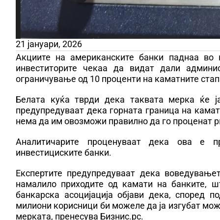
21 јануари, 2026
Акциите на американските банки паднаа во 
инвеститорите чекаа да видат дали админи
ограничување од 10 проценти на каматните стап
Белата куќа тврди дека таквата мерка ќе ј
предупредуваат дека горната граница на каматн
нема да им овозможи правилно да го проценат р
Аналитичарите проценуваат дека ова е п
инвестициските банки.
Експертите предупредуваат дека воведувањет
намалило приходите од камати на банките, ш
банкарска асоцијација објави дека, според п
милиони корисници би можеле да ја изгубат мож
мерката, пренесува Бизнис.рс.