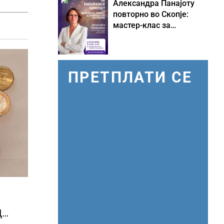
Александра Панајоту
повторно во Скопје:
мастер-клас за
одржливо лидерство
под притисок
ПРЕТПЛАТИ СЕ
Д