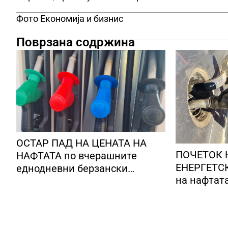
Фото Економија и бизнис
Поврзана содржина
ОСТАР ПАД НА ЦЕНАТА НА
ПОЧЕТОК 
НАФТАТА по вчерашните
ЕНЕРГЕТСК
еднодневни берзански
на нафтат
шокови
долари за