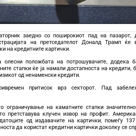
вторник заедно со поширокиот пад на пазарот, 
страцијата на претседателот Доналд Трамп ќе 
ки на кредитните картички.
а олесни положбата на потрошувачите, додека б
ите стапки ќе ја намали достапноста на кредити, 
изикот од ненаменски кредити.
ривремен притисок врз секторот. Пад забел
о ограничување на каматните стапки значително
то претставува клучен извор на профит. Америка
одатоците од издавачите на картички, помеѓу 137
носта да користат кредитни картички доколку се с