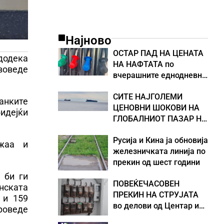
Најново
ОСТАР ПАД НА ЦЕНАТА
додека
НА НАФТАТА по
воведе
вчерашните еднодневни
берзански шокови
СИТЕ НАЈГОЛЕМИ
анките
ЦЕНОВНИ ШОКОВИ НА
бидејќи
ГЛОБАЛНИОТ ПАЗАР НА
НАФТА се поврзани со
Русија и Кина ја обновија
воените конфликти во
ежаа и
железничката линија по
Персискиот Залив
прекин од шест години
 би ги
ПОВЕЌЕЧАСОВЕН
нската
ПРЕКИН НА СТРУЈАТА
 и 159
во делови од Центар и
проведе
Кисела Вода