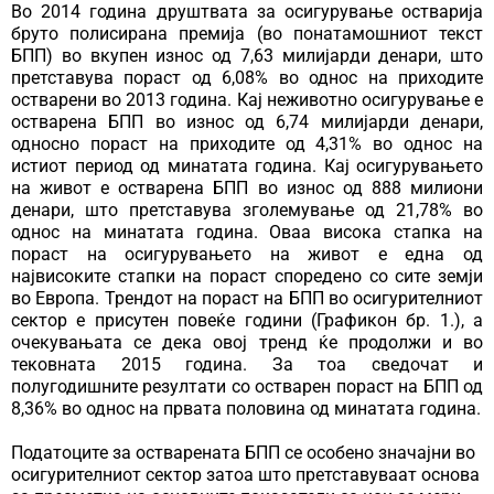
Во 2014 година друштвата за осигурување остварија
бруто полисирана премија (во понатамошниот текст
БПП) во вкупен износ од 7,63 милијарди денари, што
претставува пораст од 6,08% во однос на приходите
остварени во 2013 година. Кај неживотно осигурување е
остварена БПП во износ од 6,74 милијарди денари,
односно пораст на приходите од 4,31% во однос на
истиот период од минатата година. Кај осигурувањето
на живот e остварена БПП во износ од 888 милиони
денари, што претставува зголемување од 21,78% во
однос на минатата година. Оваа висока стапка на
пораст на осигурувањето на живот е една од
највисоките стапки на пораст споредено со сите земји
во Европа. Трендот на пораст на БПП во осигурителниот
сектор е присутен повеќе години (Графикон бр. 1.), а
очекувањата се дека овој тренд ќе продолжи и во
тековната 2015 година. За тоа сведочат и
полугодишните резултати со остварен пораст на БПП од
8,36% во однос на првата половина од минатата година.
Податоците за остварената БПП се особено значајни во
осигурителниот сектор затоа што претставуваат основа