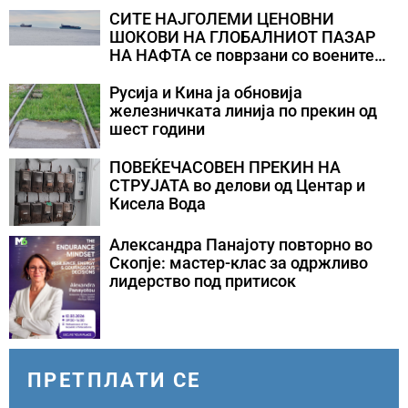
СИТЕ НАЈГОЛЕМИ ЦЕНОВНИ
ШОКОВИ НА ГЛОБАЛНИОТ ПАЗАР
НА НАФТА се поврзани со воените
конфликти во Персискиот Залив
Русија и Кина ја обновија
железничката линија по прекин од
шест години
ПОВЕЌЕЧАСОВЕН ПРЕКИН НА
СТРУЈАТА во делови од Центар и
Кисела Вода
Александра Панајоту повторно во
Скопје: мастер-клас за одржливо
лидерство под притисок
ПРЕТПЛАТИ СЕ