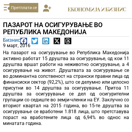
Претплати се
ПАЗАРОТ НА ОСИГУРУВАЊЕ ВО
РЕПУБЛИКА МАКЕДОНИЈА
Бизнис
9 март, 2016
На пазарот на осигурување во Република Македонија
активно работат 15 друштва за осигурување, од кои 11
друштва вршат работи на неживотно осигурување, а 4
осигурување на живот. Друштвата за осигурување се
во доминантна сопственост на странски правни лица од
финансиски сектор (92,2%), што се делумно или целосно
присутни во 14 друштва за осигурување. Притоа 11
друштва за осигурување се дел од осигурителни
групации со седиште во земји-членки на ЕУ. Заклучно со
вториот квартал на 2015 година, во 15-те друштва за
осигурување се вработени 1.818 лица, што претставува
пораст на вработените лица од 6,94% во однос на
минатата година.