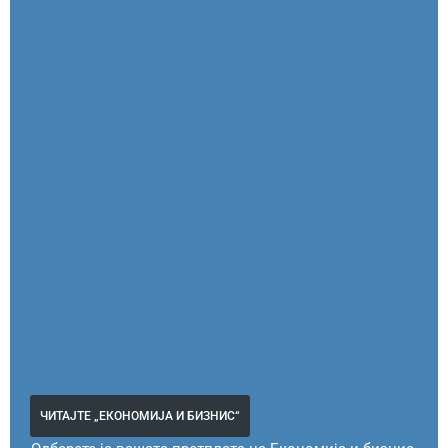
ЧИТАЈТЕ „ЕКОНОМИЈА И БИЗНИС“