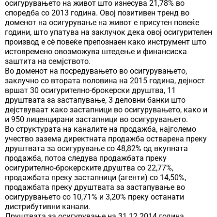
осигурувањето на живот што изнесува 21,78% во
споредба со 2013 година. Овој позитивен тренд во
доменот на осигурување на живот е присутен повеќе
години, што упатува на заклучок дека овој осигурителен
производ е сè повеќе препознаен како инструмент што
истовремено овозможува штедење и финансиска
заштита на семјството.
Во доменот на посредувањето во осигурувањето,
заклучно со втората половина на 2015 година, дејност
вршат 30 осигурително-брокерски друштва, 11
друштвата за застапување, 3 деловни банки што
дејствуваат како застапници во осигурувањето, како и
и 950 лиценцирани застапници во осигурувањето.
Во структурата на каналите на продажба, најголемо
учество зазема директната продажба остварена преку
друштвата за осигурување со 48,82% од вкупната
продажба, потоа следува продажбата преку
осигурително-брокерските друштва со 22,77%,
продажбата преку застапници (агенти) со 14,50%,
продажбата преку друштвата за застапување во
осигурувањето со 10,71% и 3,20% преку останати
дистрибутивни канали.
Друштвата за осигурување на 31.12.2014 година