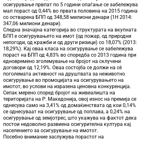
осигурување првпат по 5 години опаѓање се забележува
мал пораст од 0,44% во првата половина на 2015 година
со остварена БПП од 348,58 милиони денари (1H 2014:
347,06 милиони денари).
Следна значајна категорија во структурата на вкупната
БПП е осигурувањето на имот (од пожар, од природни
непогоди, од кражби и од други ризици) со 18,07% (2013:
18,29%). Кај оваа класа на осигурување се забележува
пораст на БПП од 4,83% во споредба со 2013 година при
едновремено зголемување на бројот на склучени
договори од 12,19%. Оваа состојба се должи на сè
поголемата активност на друштвата за неживотно
осигурување во промоцијата на осигурувањето на
имотот, во услови на изразена ценовна конкуренција.
Сепак мерено според бројот на живеалишта на
територијата на Р. Македонија, овој износ на премија се
однесува само на 3,41% од домаќинствата од кои 0,14%
се однесуваат на осигурување од поплава, а 0,24% на
осигурување од земјотрес, што укажува на фактот дека
постои недоволно развиена осигурителна култура кај
населението за осигурување на имотот.
Посебно внимание заслужува порастот на