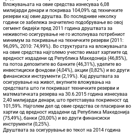
Вложувањата на овие средства изнесуваа 6,08
милијарди денари и покриваа 104,09% од техничките
резерви кај овие друштва. Во последниве неколку
години се забележа значително подобрување во овој
сегмент бидејќи пред 2011 година друштвата за
неживотно осигурување не го исполнуваа потребниот
минимум за покривање на техничките резерви (2011:
96,09%, 2010: 74,99%). Во структурата на вложувањата
на овие средства најголемо учество имаат хартиите од
вредност издадени од Република Македонија (46,85%),
па потоа депозитите во банките (46,31%), уделите во
инвестициски фондови (4,04%), акции (0,82%) и во други
финансиски инструменти (2,19%). Кај друштвата за
осигурување на живот, вкупните вложувања на
средствата што ги покриваат техничките резерви и
математичката резерва на 30.6.2015 година изнесуваа
2,40 милијарди денари, што претставува покриеност од
101,59%. Најголем дел од овие средства се пласирани во
хартии од вредност издадени од Република Македонија
(75,49%), банки (20,00%) и во други финансиски
инструменти (0,25%).
Друштвата за осигурување во текот на 2014 година