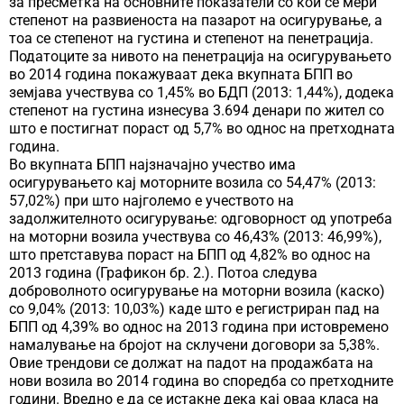
за пресметка на основните показатели со кои се мери
степенот на развиеноста на пазарот на осигурување, а
тоа се степенот на густина и степенот на пенетрација.
Податоците за нивото на пенетрација на осигурувањето
во 2014 година покажуваат дека вкупната БПП во
земјава учествува со 1,45% во БДП (2013: 1,44%), додека
степенот на густина изнесува 3.694 денари по жител со
што е постигнат пораст од 5,7% во однос на претходната
година.
Во вкупната БПП најзначајно учество има
осигурувањето кај моторните возила со 54,47% (2013:
57,02%) при што најголемо е учеството на
задолжителното осигурување: одговорност од употреба
на моторни возила учествува со 46,43% (2013: 46,99%),
што претставува пораст на БПП од 4,82% во однос на
2013 година (Графикон бр. 2.). Потоа следува
доброволното осигурување на моторни возила (каско)
со 9,04% (2013: 10,03%) каде што е регистриран пад на
БПП од 4,39% во однос на 2013 година при истовремено
намалување на бројот на склучени договори за 5,38%.
Овие трендови се должат на падот на продажбата на
нови возила во 2014 година во споредба со претходните
години. Вредно е да се истакне дека кај оваа класа на