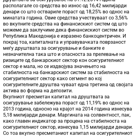
располагале со средства во износ од 16,42 милијарди
денари со што оствариле пораст од 18,25% во однос на
минатата година. Овие средства учествуваат со 3,56%
во вкупните средства на финансискиот систем од што
можеме да заклучиме дека финансискиот систем во
Република Македонија е изразено банкоцентричен. И
покрај тоа, капиталната и управувачката поврзаност
меѓу друштвата за осигурување и банките е
незначителна така што и опасноста за прелевање на
ризиците од банкарскиот сектор кон осигурителниот
сектор е мала, но се издвојува значењето на
стабилноста на банкарскиот систем за стабилноста на
осигурителниот сектор како сегмент во кој
осигурителните друштва чуваат една третина од својата
актива во форма на депозити.
Вкупниот пресметан капитал на друштвата за
осигурување забележува пораст од 11,19% во однос на
2013 година, односно на крајот на 2014 година изнесува
5,18 милијарди денари. Маргината на солвентност, пак,
како главен индикатор за процена на стабилноста на
осигурителниот сектор, изнесува 1,15 милијарди денари.
Со тоа вкупно пресметаниот капитал на осигурителниот