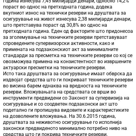
година изнесува 7,45 милијарди денари, односно 14,2%
пораст во однос на претходната година, додека
вкупниот износ на технички резерви на друштвата за
осигурување на живот изнесува 2,38 милијарди денари,
што претставува пораст од 30,8% во однос на
претходната година. Еден од факторите што придонесоа
за зголемување на техничките резерви претставуваат
спроведените супервизорски активности, како и
примената на подзаконскиот акт за минималните
стандарди за пресметка на техничките резерви со кој се
овозможува примена на конзистентност во извршените
актуарски пресметки на техничките резерви.
Исто така друштвата за осигурување имаат обврска да
издвојат средства што ги покриваат техничките резерви
во висина барем еднаква на вредноста на техничките
резерви. Вложувањата на средствата се врши во
инструменти предвидени со Законот за супервизија на
осигурување и со соодветен подзаконски акт што
подетално ги пропишува видовите и карактеристиките
на дозволените вложувања. На 30.6.2015 година,
друштвата за неживотно осигурување го исполнија
законски предвиденото минимално потребно ниво на
средства што ги покрива техничките резерви.