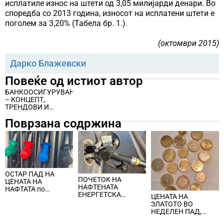
исплатиле износ на штети од 3,05 милијарди денари. Во
споредба со 2013 година, износот на исплатени штети е
поголем за 3,20% (Табела бр. 1.).
(октомври 2015)
Дарко Блажевски
Повеќе од истиот автор
БАНКООСИГУРУВАЊЕ
– КОНЦЕПТ,
ТРЕНДОВИ И
ПРИМЕНА
Поврзана содржина
ОСТАР ПАД НА
ПОЧЕТОК НА
ЦЕНАТА НА
НАФТЕНАТА
НАФТАТА по
ЕНЕРГЕТСКА
ЦЕНАТА НА
вчерашните
КРИЗА, цената на
ЗЛАТОТО ВО
еднодневни
нафтата надмина
НЕДЕЛЕН ПАД,
берзански шокови
100 долари за барел
ЈАКНАТ ДОЛАРОТ И