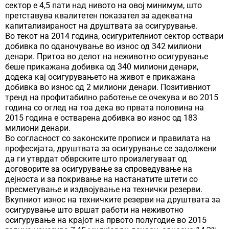
сектор е 4,5 пати над нивото на овој минимум, што
претставува квалитетен показател за адекватна
капитализираност на друштвата за осигурување.
Во текот на 2014 година, осигурителниот сектор оствари
добивка по оданочување во износ од 342 милиони
денари. Притоа во делот на неживотно осигурување
беше прикажана добивка од 340 милиони денари,
додека кај осигурувањето на живот е прикажана
добивка во износ од 2 милиони денари. Позитивниот
тренд на профитабилно работење се очекува и во 2015
година со оглед на тоа дека во првата половина на
2015 година е остварена добивка во износ од 183
милиони денари.
Во согласност со законските прописи и правилата на
професијата, друштвата за осигурување се задолжени
да ги утврдат обврските што произлегуваат од
договорите за осигурување за спроведување на
дејноста и за покривање на настанатите штети со
пресметување и издвојување на технички резерви.
Вкупниот износ на техничките резерви на друштвата за
осигурување што вршат работи на неживотно
осигурување на крајот на првото полугодие во 2015