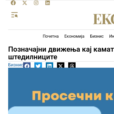
Почетна
Економија
Бизнис
Ин
Позначајни движења кај камат
штедилниците
Бизнис