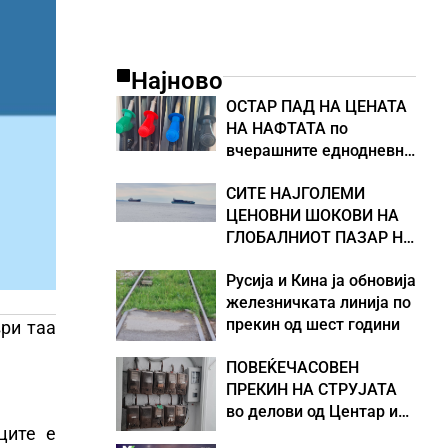
Најново
ОСТАР ПАД НА ЦЕНАТА
НА НАФТАТА по
вчерашните еднодневни
берзански шокови
СИТЕ НАЈГОЛЕМИ
ЦЕНОВНИ ШОКОВИ НА
ГЛОБАЛНИОТ ПАЗАР НА
НАФТА се поврзани со
Русија и Кина ја обновија
воените конфликти во
железничката линија по
Персискиот Залив
прекин од шест години
ври таа
ПОВЕЌЕЧАСОВЕН
ПРЕКИН НА СТРУЈАТА
во делови од Центар и
ците е
Кисела Вода