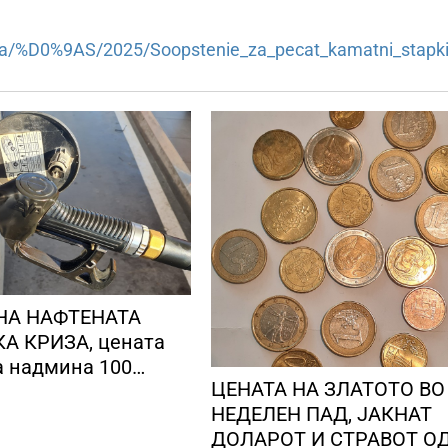
nija/%D0%9AS/2025/Soopstenie_za_pecat_kamatni_stapk
НА НАФТЕНАТА
А КРИЗА, цената
а надмина 100
ЦЕНАТА НА ЗЛАТОТО ВО
 барел
НЕДЕЛЕН ПАД, ЈАКНАТ
ДОЛАРОТ И СТРАВОТ О