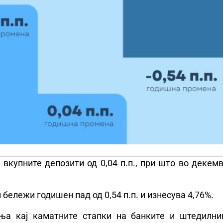
вкупните депозити од 0,04 п.п., при што во декем
бележи годишен пад од 0,54 п.п. и изнесува 4,76%.
ња кај каматните стапки на банките и штедилни