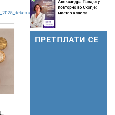
Александра Панајоту
повторно во Скопје:
i_2025_dekemvri_mk.pdf
мастер-клас за
одржливо лидерство
под притисок
ПРЕТПЛАТИ СЕ
Д