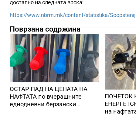
достапно на следната врска:
https://www.nbrm.mk/content/statistika/Soopste
Поврзана содржина
ОСТАР ПАД НА ЦЕНАТА НА
ПОЧЕТОК 
НАФТАТА по вчерашните
ЕНЕРГЕТСК
еднодневни берзански
на нафтат
шокови
долари за