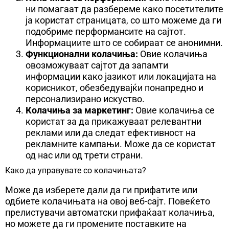
ни помагаат да разбереме како посетителите
ја користат страницата, со што можеме да ги
подобриме перформансите на сајтот.
Информациите што се собираат се анонимни.
Функционални колачиња:
Овие колачиња
овозможуваат сајтот да запамти
информации како јазикот или локацијата на
корисникот, обезбедувајќи понапредно и
персонализирано искуство.
Колачиња за маркетинг:
Овие колачиња се
користат за да прикажуваат релевантни
реклами или да следат ефективност на
рекламните кампањи. Може да се користат
од нас или од трети страни.
Како да управувате со колачињата?
Може да изберете дали да ги прифатите или
одбиете колачињата на овој веб-сајт. Повеќето
прелистувачи автоматски прифаќаат колачиња,
но можете да ги промените поставките на