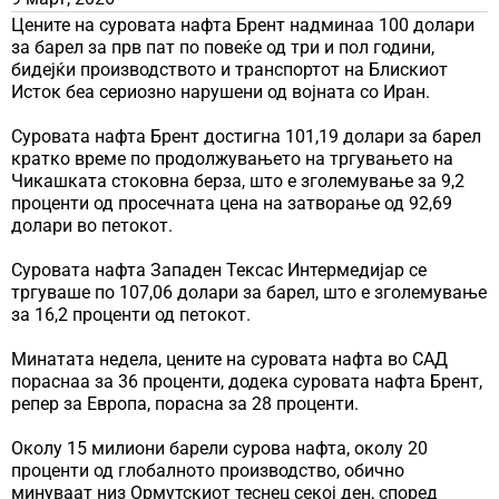
Цените на суровата нафта Брент надминаа 100 долари
за барел за прв пат по повеќе од три и пол години,
бидејќи производството и транспортот на Блискиот
Исток беа сериозно нарушени од војната со Иран.
Суровата нафта Брент достигна 101,19 долари за барел
кратко време по продолжувањето на тргувањето на
Чикашката стоковна берза, што е зголемување за 9,2
проценти од просечната цена на затворање од 92,69
долари во петокот.
Суровата нафта Западен Тексас Интермедијар се
тргуваше по 107,06 долари за барел, што е зголемување
за 16,2 проценти од петокот.
Минатата недела, цените на суровата нафта во САД
пораснаа за 36 проценти, додека суровата нафта Брент,
репер за Европа, порасна за 28 проценти.
Околу 15 милиони барели сурова нафта, околу 20
проценти од глобалното производство, обично
минуваат низ Ормутскиот теснец секој ден, според