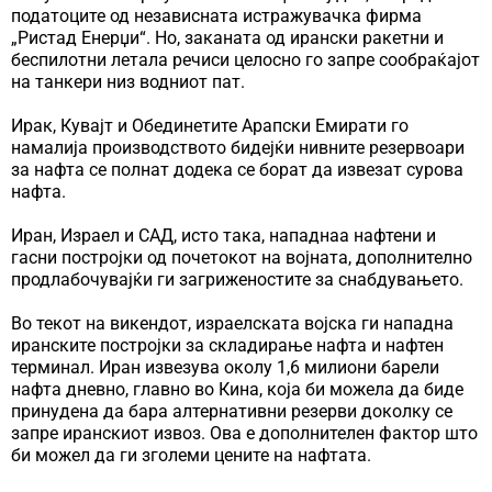
податоците од независната истражувачка фирма
„Ристад Енерџи“. Но, заканата од ирански ракетни и
беспилотни летала речиси целосно го запре сообраќајот
на танкери низ водниот пат.
Ирак, Кувајт и Обединетите Арапски Емирати го
намалија производството бидејќи нивните резервоари
за нафта се полнат додека се борат да извезат сурова
нафта.
Иран, Израел и САД, исто така, нападнаа нафтени и
гасни постројки од почетокот на војната, дополнително
продлабочувајќи ги загриженостите за снабдувањето.
Во текот на викендот, израелската војска ги нападна
иранските постројки за складирање нафта и нафтен
терминал. Иран извезува околу 1,6 милиони барели
нафта дневно, главно во Кина, која би можела да биде
принудена да бара алтернативни резерви доколку се
запре иранскиот извоз. Ова е дополнителен фактор што
би можел да ги зголеми цените на нафтата.