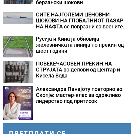
берзански шокови
СИТЕ НАЈГОЛЕМИ ЦЕНОВНИ
ШОКОВИ НА ГЛОБАЛНИОТ ПАЗАР
НА НАФТА се поврзани со воените
конфликти во Персискиот Залив
Русија и Кина ја обновија
железничката линија по прекин од
шест години
ПОВЕЌЕЧАСОВЕН ПРЕКИН НА
СТРУЈАТА во делови од Центар и
Кисела Вода
Александра Панајоту повторно во
Скопје: мастер-клас за одржливо
лидерство под притисок
ПРЕТПЛАТИ СЕ