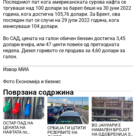
Последниот пат кога американската сурова нафта се
тргуваше над 100 долари за барел беше на 30 јуни 2022
година, кога достигна 105,76 долари. За Брент, ова
последен пат се случи на 29 јули 2022 година, кога
изнесуваше 104 долари.
Во САД, цената на галон обичен бензин достигна 3,45
долари вчера, или 47 центи повеќе од претходната
недела. Дизел горивото се продава за 4,60 долари за
галон.
Извор МИА
Фото Економија и бизнис
Поврзана содржина
ОСТАР ПАД НА
ВО ЈАНУАРИ Е
ЦЕНАТА НА
СРБИЈА ГИ ШТИТИ
НАМАЛЕН БРОЈОТ
НАФТАТА по
РЕЗЕРВИТЕ НА
НА ОДОБРЕНИЈА ЗА